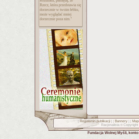
Rozumku, pamiętaj, że
Rzecz, która przedstawia się
dorzecznie w twoim łebku,
może wyglądać mniej
dorzecznie poza nim."
Regulamin publikacji
Bannery
Mapa
[
] [
] [
Racjonalista
Copyright
©
Fundacja Wolnej Myśli, kont