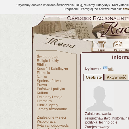
Używamy cookies w celach świadczenia usług, reklamy i statystyk. Korzystani
urządzeniu. Pamiętaj, że zawsze możesz
zmie
Inform
Światopogląd
Religie i sekty
Biblia
ratt
Kościół i Katolicyzm
Użytkownik:
Filozofia
Nauka
Osobiste
Aktywność
Społeczeństwo
Prawo
Państwo i polityka
Kultura
Felietony i eseje
Literatura
Ludzie, cytaty
Tematy różnorodne
Zainteresowania:
Znalezione w sieci
religioznawstwo, historia, na
Współpraca
polityka, technologie
Pytania i odpowiedzi
Zarejestrowany: