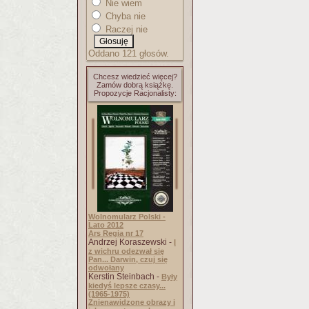
Nie wiem
Chyba nie
Raczej nie
Oddano 121 głosów.
Chcesz wiedzieć więcej?
Zamów dobrą książkę.
Propozycje Racjonalisty:
Wolnomularz Polski -
Lato 2012
Ars Regia nr 17
Andrzej Koraszewski -
I
z wichru odezwał się
Pan... Darwin, czuj się
odwołany
Kerstin Steinbach -
Były
kiedyś lepsze czasy...
(1965-1975)
Znienawidzone obrazy i