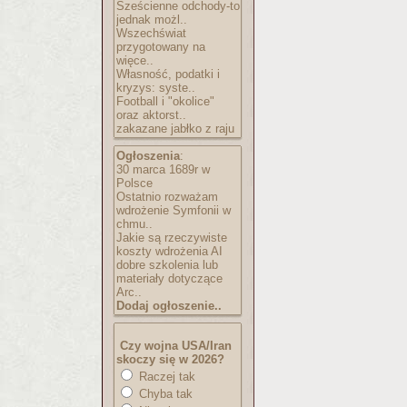
Sześcienne odchody-to
jednak możl..
Wszechświat
przygotowany na
więce..
Własność, podatki i
kryzys: syste..
Football i "okolice"
oraz aktorst..
zakazane jabłko z raju
Ogłoszenia
:
30 marca 1689r w
Polsce
Ostatnio rozważam
wdrożenie Symfonii w
chmu..
Jakie są rzeczywiste
koszty wdrożenia AI
dobre szkolenia lub
materiały dotyczące
Arc..
Dodaj ogłoszenie..
Czy wojna USA/Iran
skoczy się w 2026?
Raczej tak
Chyba tak