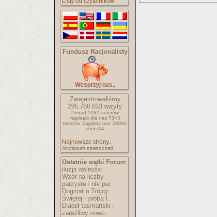
Listy od czytelników
Fundusz Racjonalisty
Wesprzyj nas..
Zarejestrowaliśmy
295.786.053
wizyty
Ponad 1062 autorów
napisało
dla nas 7343
tekstów.
Zajęłyby one 28930
stron A4
Najnowsze strony..
Archiwum streszczeń..
Ostatnie wątki Forum
:
iluzja wolności
Wzór na liczby
parzyste i nie par..
Dogmat o Trójcy
Świętej - próba l..
Diabeł tasmański i
zaraźliwy nowo..