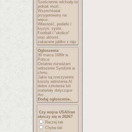
Sześcienne odchody-to
jednak możl..
Wszechświat
przygotowany na
więce..
Własność, podatki i
kryzys: syste..
Football i "okolice"
oraz aktorst..
zakazane jabłko z raju
Ogłoszenia
:
30 marca 1689r w
Polsce
Ostatnio rozważam
wdrożenie Symfonii w
chmu..
Jakie są rzeczywiste
koszty wdrożenia AI
dobre szkolenia lub
materiały dotyczące
Arc..
Dodaj ogłoszenie..
Czy wojna USA/Iran
skoczy się w 2026?
Raczej tak
Chyba tak