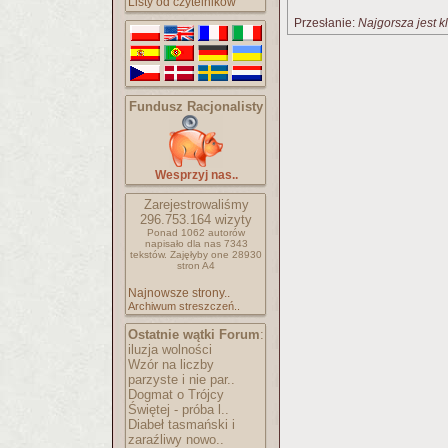
Listy od czytelników
Przesłanie:
Najgorsza jest
Fundusz Racjonalisty
Wesprzyj nas..
Zarejestrowaliśmy
296.753.164
wizyty
Ponad 1062 autorów
napisało
dla nas 7343
tekstów.
Zajęłyby one 28930
stron A4
Najnowsze strony..
Archiwum streszczeń..
Ostatnie wątki Forum
:
iluzja wolności
Wzór na liczby
parzyste i nie par..
Dogmat o Trójcy
Świętej - próba l..
Diabeł tasmański i
zaraźliwy nowo..