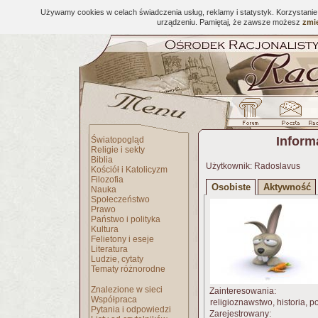
Używamy cookies w celach świadczenia usług, reklamy i statystyk. Korzystani
urządzeniu. Pamiętaj, że zawsze możesz
zmie
Inform
Światopogląd
Religie i sekty
Biblia
Użytkownik: Radoslavus
Kościół i Katolicyzm
Filozofia
Osobiste
Aktywność
Nauka
Społeczeństwo
Prawo
Państwo i polityka
Kultura
Felietony i eseje
Literatura
Ludzie, cytaty
Tematy różnorodne
Znalezione w sieci
Zainteresowania:
Współpraca
religioznawstwo, historia, po
Pytania i odpowiedzi
Zarejestrowany: