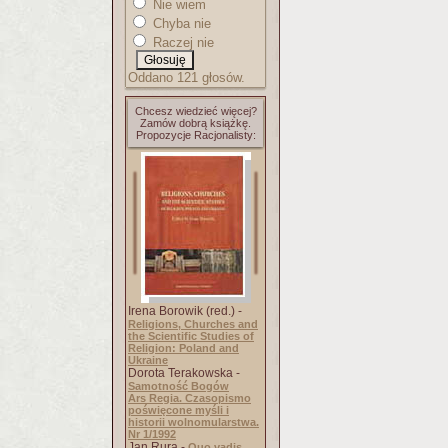
Nie wiem
Chyba nie
Raczej nie
Oddano 121 głosów.
Chcesz wiedzieć więcej?
Zamów dobrą książkę.
Propozycje Racjonalisty:
Irena Borowik (red.) -
Religions, Churches and
the Scientific Studies of
Religion: Poland and
Ukraine
Dorota Terakowska -
Samotność Bogów
Ars Regia. Czasopismo
poświęcone myśli i
historii wolnomularstwa.
Nr 1/1992
Jan Rura -
Quo vadis,