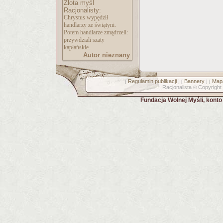
Złota myśl
Racjonalisty:
Chrystus wypędził
handlarzy ze świątyni.
Potem handlarze zmądrzeli:
przywdziali szaty
kapłańskie.
Autor nieznany
Regulamin publikacji
Bannery
Mapa
[
] [
] [
Racjonalista
Copyright
©
Fundacja Wolnej Myśli, kont