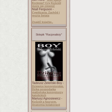
Ecclesia? Czy Kościół
może się zmienić
Niall Ferguson -
Cywilizacja. Zachód i
reszta świata
Znajdź książkę..
Sklepik "Racjonalisty"
Tadeusz Żeleński-Boy -
Dziewice konsystorskie.
Dzika gospodarka
małżeńska konsystorzy
katolickich
Mariusz Agnosiewicz -
Kościół a faszyzm.
Anatomia kolaboracji