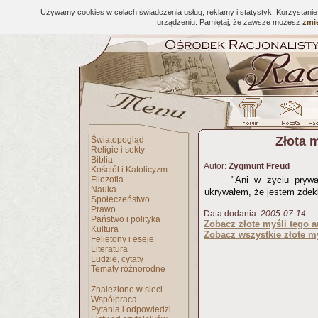
Używamy cookies w celach świadczenia usług, reklamy i statystyk. Korzystani
urządzeniu. Pamiętaj, że zawsze możesz
zmie
Złota 
Światopogląd
Religie i sekty
Biblia
Autor:
Zygmunt Freud
Kościół i Katolicyzm
Filozofia
"Ani w życiu pryw
Nauka
ukrywałem, że jestem zdek
Społeczeństwo
Prawo
Data dodania:
2005-07-14
Państwo i polityka
Zobacz złote myśli tego a
Kultura
Zobacz wszystkie złote my
Felietony i eseje
Literatura
Ludzie, cytaty
Tematy różnorodne
Znalezione w sieci
Współpraca
Pytania i odpowiedzi