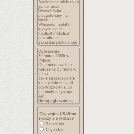
Sześcienne odchody-to
jednak możl..
Wszechświat
przygotowany na
więce..
Własność, podatki i
kryzys: syste..
Football i "okolice"
oraz aktorst..
zakazane jabłko z raju
Ogłoszenia
:
30 marca 1689r w
Polsce
Ostatnio rozważam
wdrożenie Symfonii w
chmu..
Jakie są rzeczywiste
koszty wdrożenia AI
dobre szkolenia lub
materiały dotyczące
Arc..
Dodaj ogłoszenie..
Czy wojna USA/Iran
skoczy się w 2026?
Raczej tak
Chyba tak