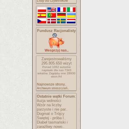
Listy od czytelników
Fundusz Racjonalisty
Wesprzyj nas..
Zarejestrowaliśmy
295.805.650
wizyt
Ponad 1062 autorów
napisało
dla nas 7343
tekstów.
Zajęłyby one 28930
stron A4
Najnowsze strony..
Archiwum streszczeń..
Ostatnie wątki Forum
:
iluzja wolności
Wzór na liczby
parzyste i nie par..
Dogmat o Trójcy
Świętej - próba l..
Diabeł tasmański i
zaraźliwy nowo..