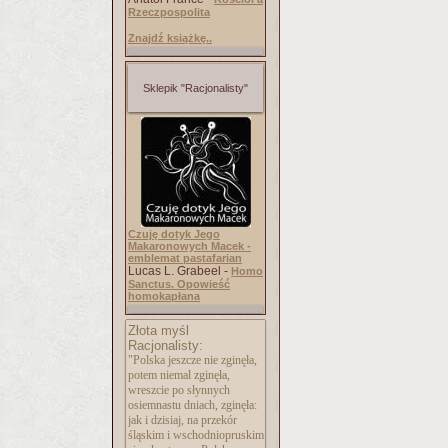
Rzeczpospolita
Znajdź książkę..
Sklepik "Racjonalisty"
Czuję dotyk Jego
Makaronowych Macek -
emblemat pastafarian
Lucas L. Grabeel -
Homo
Sanctus. Opowieść
homokapłana
Złota myśl
Racjonalisty:
"Polska jeszcze nie zginęła,
potem niemal zginęła,
wreszcie po słynnych
osiemnastu dniach, zginęła:
jak i dzisiaj, na przekór
śląskim i wschodniopruskim