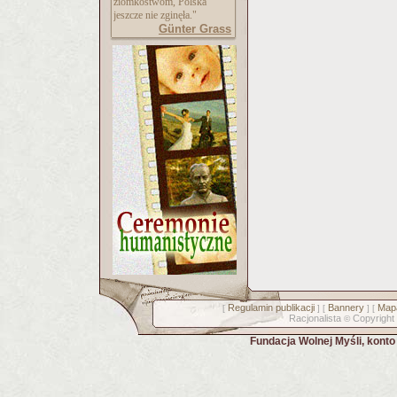
ziomkostwom, Polska
jeszcze nie zginęła."
Günter Grass
Regulamin publikacji
Bannery
Mapa
[
] [
] [
Racjonalista
Copyright
©
Fundacja Wolnej Myśli, kont