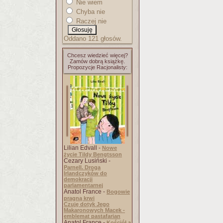
Nie wiem
Chyba nie
Raczej nie
Oddano 121 głosów.
Chcesz wiedzieć więcej?
Zamów dobrą książkę.
Propozycje Racjonalisty:
Lilian Edvall -
Nowe
życie Tildy Bengtsson
Cezary Lusiński -
Parnell. Droga
Irlandczyków do
demokracji
parlamentarnej
Anatol France -
Bogowie
pragną krwi
Czuję dotyk Jego
Makaronowych Macek -
emblemat pastafarian
Anatol France -
Kościół a