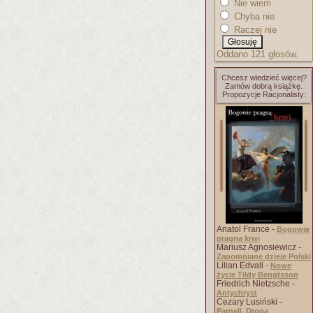
Nie wiem
Chyba nie
Raczej nie
Oddano 121 głosów.
Chcesz wiedzieć więcej?
Zamów dobrą książkę.
Propozycje Racjonalisty:
Anatol France -
Bogowie
pragną krwi
Mariusz Agnosiewicz -
Zapomniane dzieje Polski
Lilian Edvall -
Nowe
życie Tildy Bengtsson
Friedrich Nietzsche -
Antychryst
Cezary Lusiński -
Parnell. Droga