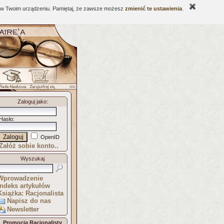
ne w Twoim urządzeniu. Pamiętaj, że zawsze możesz
zmienić te ustawienia
.
Zaloguj jako
:
Hasło
:
OpenID
Załóż sobie konto..
Wyszukaj
Wprowadzenie
Indeks artykułów
Książka: Racjonalista
Napisz do nas
Newsletter
Promocja Racjonalisty