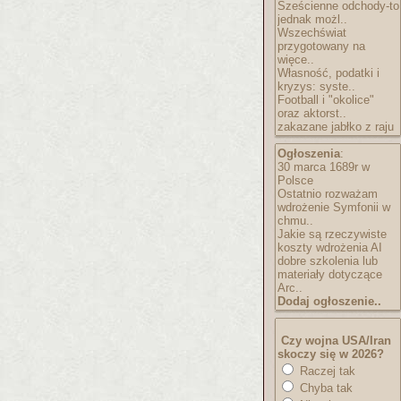
Sześcienne odchody-to
jednak możl..
Wszechświat
przygotowany na
więce..
Własność, podatki i
kryzys: syste..
Football i "okolice"
oraz aktorst..
zakazane jabłko z raju
Ogłoszenia
:
30 marca 1689r w
Polsce
Ostatnio rozważam
wdrożenie Symfonii w
chmu..
Jakie są rzeczywiste
koszty wdrożenia AI
dobre szkolenia lub
materiały dotyczące
Arc..
Dodaj ogłoszenie..
Czy wojna USA/Iran
skoczy się w 2026?
Raczej tak
Chyba tak