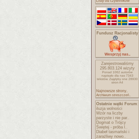
Listy od czytelników
Fundusz Racjonalisty
Wesprzyj nas..
Zarejestrowaliśmy
295.803.124
wizyty
Ponad 1062 autorów
napisało
dla nas 7343
tekstów.
Zajęłyby one 28930
stron A4
Najnowsze strony..
Archiwum streszczeń..
Ostatnie wątki Forum
:
iluzja wolności
Wzór na liczby
parzyste i nie par..
Dogmat o Trójcy
Świętej - próba l..
Diabeł tasmański i
zaraźliwy nowo..