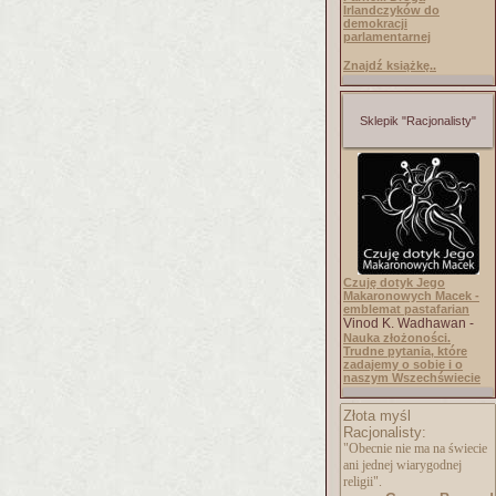
Irlandczyków do
demokracji
parlamentarnej
Znajdź książkę..
Sklepik "Racjonalisty"
Czuję dotyk Jego
Makaronowych Macek -
emblemat pastafarian
Vinod K. Wadhawan -
Nauka złożoności.
Trudne pytania, które
zadajemy o sobie i o
naszym Wszechświecie
Złota myśl
Racjonalisty:
"Obecnie nie ma na świecie
ani jednej wiarygodnej
religii".