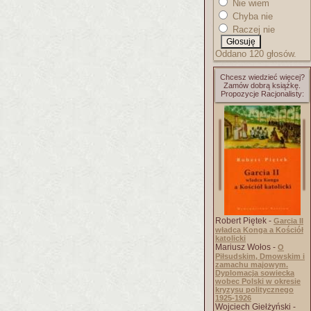
Nie wiem
Chyba nie
Raczej nie
Oddano 120 głosów.
Chcesz wiedzieć więcej?
Zamów dobrą książkę.
Propozycje Racjonalisty:
Robert Piętek -
Garcia II
władca Konga a Kościół
katolicki
Mariusz Wołos -
O
Piłsudskim, Dmowskim i
zamachu majowym.
Dyplomacja sowiecka
wobec Polski w okresie
kryzysu politycznego
1925-1926
Wojciech Giełżyński -