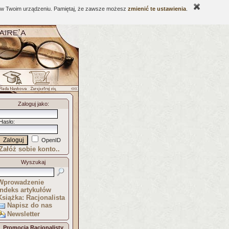
ne w Twoim urządzeniu. Pamiętaj, że zawsze możesz
zmienić te ustawienia
.
Zaloguj jako
:
Hasło
:
OpenID
Załóż sobie konto..
Wyszukaj
Wprowadzenie
Indeks artykułów
Książka: Racjonalista
Napisz do nas
Newsletter
Promocja Racjonalisty