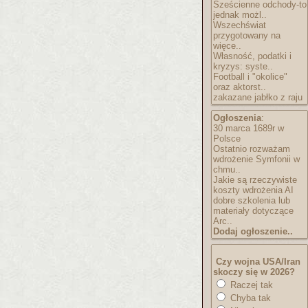
Sześcienne odchody-to
jednak możl..
Wszechświat
przygotowany na
więce..
Własność, podatki i
kryzys: syste..
Football i "okolice"
oraz aktorst..
zakazane jabłko z raju
Ogłoszenia
:
30 marca 1689r w
Polsce
Ostatnio rozważam
wdrożenie Symfonii w
chmu..
Jakie są rzeczywiste
koszty wdrożenia AI
dobre szkolenia lub
materiały dotyczące
Arc..
Dodaj ogłoszenie..
Czy wojna USA/Iran
skoczy się w 2026?
Raczej tak
Chyba tak