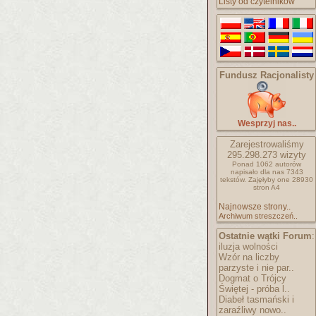
Listy od czytelników
Fundusz Racjonalisty
Wesprzyj nas..
Zarejestrowaliśmy
295.298.273
wizyty
Ponad 1062 autorów
napisało
dla nas 7343
tekstów.
Zajęłyby one 28930
stron A4
Najnowsze strony..
Archiwum streszczeń..
Ostatnie wątki Forum
:
iluzja wolności
Wzór na liczby
parzyste i nie par..
Dogmat o Trójcy
Świętej - próba l..
Diabeł tasmański i
zaraźliwy nowo..