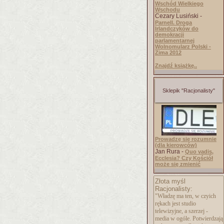
Wschód Wielkiego
Wschodu
Cezary Lusiński -
Parnell. Droga
Irlandczyków do
demokracji
parlamentarnej
Wolnomularz Polski -
Zima 2012
Znajdź książkę..
Sklepik "Racjonalisty"
Prowadzę się rozumnie
(dla kierowców)
Jan Rura -
Quo vadis,
Ecclesia? Czy Kościół
może się zmienić
Złota myśl
Racjonalisty:
"Władzę ma ten, w czyich
rękach jest studio
telewizyjne, a szerzej -
media w ogóle. Potwierdzają