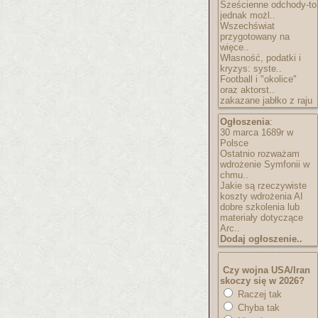
Sześcienne odchody-to
jednak możl..
Wszechświat
przygotowany na
więce..
Własność, podatki i
kryzys: syste..
Football i "okolice"
oraz aktorst..
zakazane jabłko z raju
Ogłoszenia
:
30 marca 1689r w
Polsce
Ostatnio rozważam
wdrożenie Symfonii w
chmu..
Jakie są rzeczywiste
koszty wdrożenia AI
dobre szkolenia lub
materiały dotyczące
Arc..
Dodaj ogłoszenie..
Czy wojna USA/Iran
skoczy się w 2026?
Raczej tak
Chyba tak