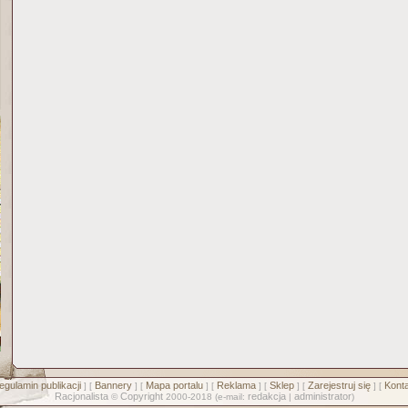
egulamin publikacji
Bannery
Mapa portalu
Reklama
Sklep
Zarejestruj się
Konta
] [
] [
] [
] [
] [
] [
Racjonalista
Copyright
redakcja
administrator
©
2000-2018 (e-mail:
|
)