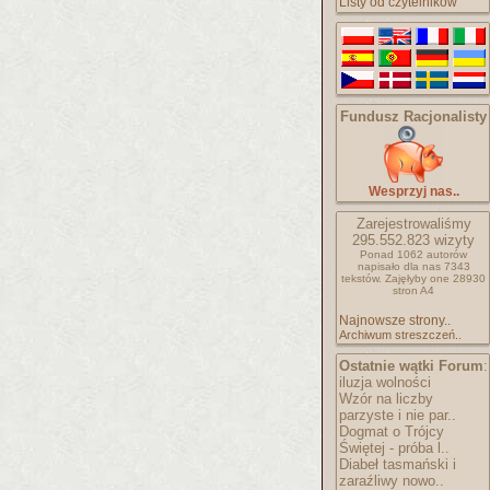
Listy od czytelników
Fundusz Racjonalisty
Wesprzyj nas..
Zarejestrowaliśmy
295.552.823
wizyty
Ponad 1062 autorów
napisało
dla nas 7343
tekstów.
Zajęłyby one 28930
stron A4
Najnowsze strony..
Archiwum streszczeń..
Ostatnie wątki Forum
:
iluzja wolności
Wzór na liczby
parzyste i nie par..
Dogmat o Trójcy
Świętej - próba l..
Diabeł tasmański i
zaraźliwy nowo..