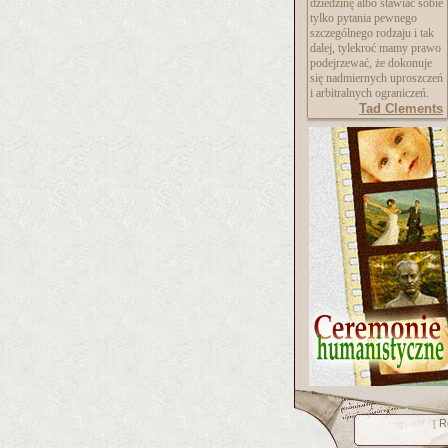
dziedzinę albo stawiać sobie
tylko pytania pewnego
szczególnego rodzaju i tak
dalej, tylekroć mamy prawo
podejrzewać, że dokonuje
się nadmiernych uproszczeń
i arbitralnych ograniczeń.
Tad Clements
R
[