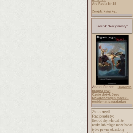
Nr 2/1993
Ars Regia Nr 18
Znajdź książkę..
Sklepik "Racjonalisty"
Anatol France -
Bogowie
pragną krwi
Czuję dotyk Jego
Makaronowych Macek -
emblemat pastafarian
Złota myśl
Racjonalisty:
Ilekroć się twierdzi, że
nauka lub religia może badać
tylko pewną określoną