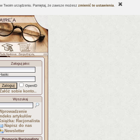
ne w Twoim urządzeniu. Pamiętaj, że zawsze możesz
zmienić te ustawienia
.
Zaloguj jako
:
Hasło
:
OpenID
Załóż sobie konto..
Wyszukaj
Wprowadzenie
Indeks artykułów
Książka: Racjonalista
Napisz do nas
Newsletter
Promocja Racjonalisty