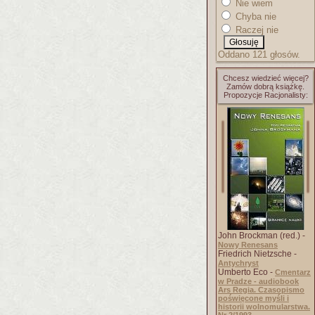
Nie wiem
Chyba nie
Raczej nie
Oddano 121 głosów.
Chcesz wiedzieć więcej?
Zamów dobrą książkę.
Propozycje Racjonalisty:
John Brockman (red.) -
Nowy Renesans
Friedrich Nietzsche -
Antychryst
Umberto Eco -
Cmentarz
w Pradze - audiobook
Ars Regia. Czasopismo
poświęcone myśli i
historii wolnomularstwa.