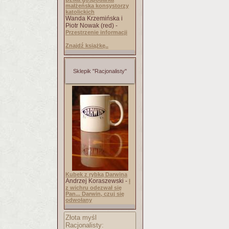
małżeńska konsystorzy
katolickich
Wanda Krzemińska i
Piotr Nowak (red) -
Przestrzenie informacji
Znajdź książkę..
Sklepik "Racjonalisty"
Kubek z rybką Darwina
Andrzej Koraszewski -
I
z wichru odezwał się
Pan... Darwin, czuj się
odwołany
Złota myśl
Racjonalisty: