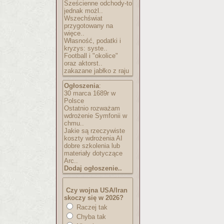
Sześcienne odchody-to
jednak możl..
Wszechświat
przygotowany na
więce..
Własność, podatki i
kryzys: syste..
Football i "okolice"
oraz aktorst..
zakazane jabłko z raju
Ogłoszenia
:
30 marca 1689r w
Polsce
Ostatnio rozważam
wdrożenie Symfonii w
chmu..
Jakie są rzeczywiste
koszty wdrożenia AI
dobre szkolenia lub
materiały dotyczące
Arc..
Dodaj ogłoszenie..
Czy wojna USA/Iran
skoczy się w 2026?
Raczej tak
Chyba tak