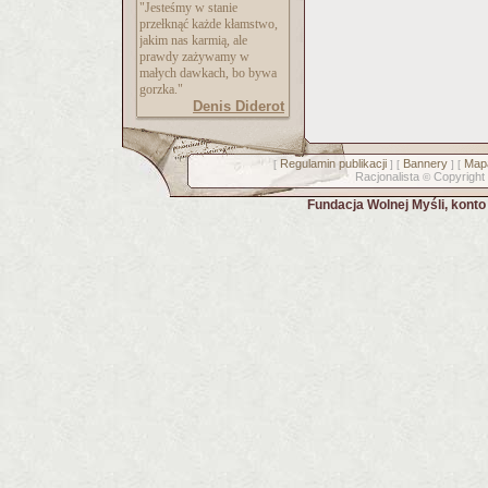
"Jesteśmy w stanie
przełknąć każde kłamstwo,
jakim nas karmią, ale
prawdy zażywamy w
małych dawkach, bo bywa
gorzka."
Denis Diderot
Regulamin publikacji
Bannery
Mapa
[
] [
] [
Racjonalista
Copyright
©
Fundacja Wolnej Myśli, kont