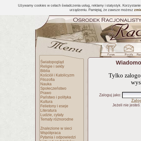
Używamy cookies w celach świadczenia usług, reklamy i statystyk. Korzystani
urządzeniu. Pamiętaj, że zawsze możesz
zmie
Wiadomoś
Światopogląd
Religie i sekty
Biblia
Tylko zalog
Kościół i Katolicyzm
Filozofia
wys
Nauka
Społeczeństwo
Prawo
Zaloguj jako
:
Państwo i polityka
Zalo
Kultura
Jeżeli nie jesteś
Felietony i eseje
Literatura
Ludzie, cytaty
Tematy różnorodne
Znalezione w sieci
Współpraca
Pytania i odpowiedzi