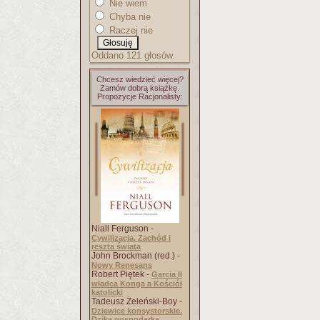
Nie wiem
Chyba nie
Raczej nie
Oddano 121 głosów.
Chcesz wiedzieć więcej?
Zamów dobrą książkę.
Propozycje Racjonalisty:
Niall Ferguson -
Cywilizacja. Zachód i
reszta świata
John Brockman (red.) -
Nowy Renesans
Robert Piętek -
Garcia II
władca Konga a Kościół
katolicki
Tadeusz Żeleński-Boy -
Dziewice konsystorskie.
Dzika gospodarka