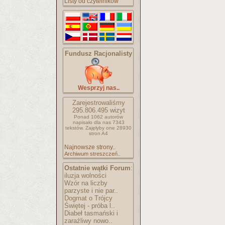
Listy od czytelników
Fundusz Racjonalisty
Wesprzyj nas..
Zarejestrowaliśmy
295.806.495
wizyt
Ponad 1062 autorów
napisało
dla nas 7343
tekstów.
Zajęłyby one 28930
stron A4
Najnowsze strony..
Archiwum streszczeń..
Ostatnie wątki Forum
:
iluzja wolności
Wzór na liczby
parzyste i nie par..
Dogmat o Trójcy
Świętej - próba l..
Diabeł tasmański i
zaraźliwy nowo..