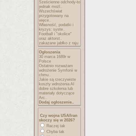
Sześcienne odchody-to
jednak możl..
Wszechświat
przygotowany na
więce..
Własność, podatki i
kryzys: syste..
Football i "okolice"
oraz aktorst..
zakazane jabłko z raju
Ogłoszenia
:
30 marca 1689r w
Polsce
Ostatnio rozważam
wdrożenie Symfonii w
chmu..
Jakie są rzeczywiste
koszty wdrożenia AI
dobre szkolenia lub
materiały dotyczące
Arc..
Dodaj ogłoszenie..
Czy wojna USA/Iran
skoczy się w 2026?
Raczej tak
Chyba tak