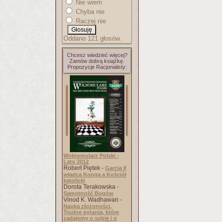
Nie wiem
Chyba nie
Raczej nie
Oddano 121 głosów.
Chcesz wiedzieć więcej?
Zamów dobrą książkę.
Propozycje Racjonalisty:
Wolnomularz Polski -
Lato 2012
Robert Piętek -
Garcia II
władca Konga a Kościół
katolicki
Dorota Terakowska -
Samotność Bogów
Vinod K. Wadhawan -
Nauka złożoności.
Trudne pytania, które
zadajemy o sobie i o