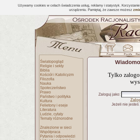
Używamy cookies w celach świadczenia usług, reklamy i statystyk. Korzystani
urządzeniu. Pamiętaj, że zawsze możesz
zmie
Wiadomoś
Światopogląd
Religie i sekty
Biblia
Tylko zalog
Kościół i Katolicyzm
Filozofia
wys
Nauka
Społeczeństwo
Prawo
Zaloguj jako
:
Państwo i polityka
Zalo
Kultura
Jeżeli nie jesteś
Felietony i eseje
Literatura
Ludzie, cytaty
Tematy różnorodne
Znalezione w sieci
Współpraca
Pytania i odpowiedzi