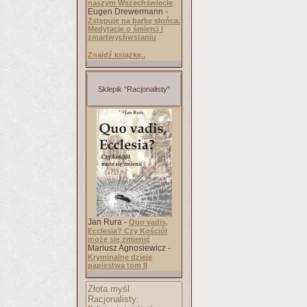
naszym Wszechświecie
Eugen Drewermann -
Zstępuję na barkę słońca.
Medytacje o śmierci i
zmartwychwstaniu
Znajdź książkę..
Sklepik "Racjonalisty"
Jan Rura -
Quo vadis,
Ecclesia? Czy Kościół
może się zmienić
Mariusz Agnosiewicz -
Kryminalne dzieje
papiestwa tom II
Złota myśl
Racjonalisty: