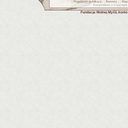
Regulamin publikacji
Bannery
Mapa
[
] [
] [
Racjonalista
Copyright
©
Fundacja Wolnej Myśli, kont