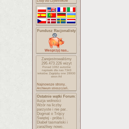
Listy od czytelników
Fundusz Racjonalisty
Wesprzyj nas..
Zarejestrowaliśmy
295.473.226
wizyt
Ponad 1062 autorów
napisało
dla nas 7343
tekstów.
Zajęłyby one 28930
stron A4
Najnowsze strony..
Archiwum streszczeń..
Ostatnie wątki Forum
:
iluzja wolności
Wzór na liczby
parzyste i nie par..
Dogmat o Trójcy
Świętej - próba l..
Diabeł tasmański i
zaraźliwy nowo..