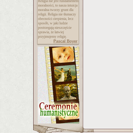
Religia nie jest fundamentem
moralności, to nasza intuicja
moralna tworzy grunt dla
religii. Religia nie tłumaczy
obecności cierpienia, lecz
sposób, w jaki ludzie
postrzegają nieszczęście
sprawia, że łatwiej
przyjmujemy religię.
Pascal Boyer