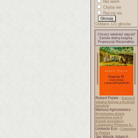
Nie wiem
Chyba nie
Raczej nie
Oddano 121 głosów.
Chcesz wiedzieć więcej?
Zamów dobrą książkę.
Propozycje Racjonalisty:
Robert Piętek -
Garcia II
władca Konga a Kościół
katolicki
Mariusz Agnosiewicz -
Kryminalne dzieje
papiestwa tom II
Kubek wyznawcy
Latającego Potwora S.:
Umberto Eco -
Cmentarz
w Pradze
Jan Wójcik, Adam A.