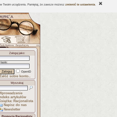
ne w Twoim urządzeniu. Pamiętaj, że zawsze możesz
zmienić te ustawienia
.
Zaloguj jako
:
Hasło
:
OpenID
Załóż sobie konto..
Wyszukaj
Wprowadzenie
Indeks artykułów
Książka: Racjonalista
Napisz do nas
Newsletter
Promocja Racjonalisty