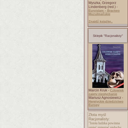
Myszka, Grzegorz
Lindenberg (red.) -
Euroislam – Bractwo
Muzułmańskie
Znajdź książkę..
Sklepik "Racjonalisty"
Marcin Kruk -
Człowiek
zajęty niesłychanie
Mariusz Agnosiewicz -
Heretyckie dziedzictwo
Europy
Złota myśl
Racjonalisty:
"Istota ludzka powinna
umieć zmieniać pieluchy,