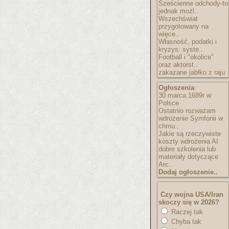
Sześcienne odchody-to
jednak możl..
Wszechświat
przygotowany na
więce..
Własność, podatki i
kryzys: syste..
Football i "okolice"
oraz aktorst..
zakazane jabłko z raju
Ogłoszenia
:
30 marca 1689r w
Polsce
Ostatnio rozważam
wdrożenie Symfonii w
chmu..
Jakie są rzeczywiste
koszty wdrożenia AI
dobre szkolenia lub
materiały dotyczące
Arc..
Dodaj ogłoszenie..
Czy wojna USA/Iran
skoczy się w 2026?
Raczej tak
Chyba tak