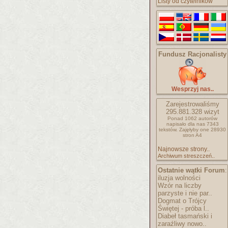
Listy od czytelników
Fundusz Racjonalisty
Wesprzyj nas..
Zarejestrowaliśmy
295.881.328
wizyt
Ponad 1062 autorów
napisało
dla nas 7343
tekstów.
Zajęłyby one 28930
stron A4
Najnowsze strony..
Archiwum streszczeń..
Ostatnie wątki Forum
:
iluzja wolności
Wzór na liczby
parzyste i nie par..
Dogmat o Trójcy
Świętej - próba l..
Diabeł tasmański i
zaraźliwy nowo..