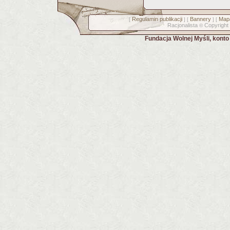
Regulamin publikacji
Bannery
Mapa
[
] [
] [
Racjonalista
Copyright
©
Fundacja Wolnej Myśli, kont