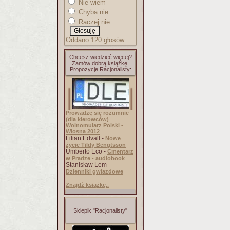
Nie wiem
Chyba nie
Raczej nie
Oddano 120 głosów.
Chcesz wiedzieć więcej?
Zamów dobrą książkę.
Propozycje Racjonalisty:
Prowadzę się rozumnie
(dla kierowców)
Wolnomularz Polski -
Wiosna 2012
Lilian Edvall -
Nowe
życie Tildy Bengtsson
Umberto Eco -
Cmentarz
w Pradze - audiobook
Stanisław Lem -
Dzienniki gwiazdowe
Znajdź książkę..
Sklepik "Racjonalisty"