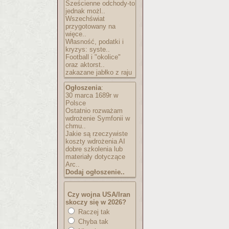
Sześcienne odchody-to
jednak możl..
Wszechświat
przygotowany na
więce..
Własność, podatki i
kryzys: syste..
Football i "okolice"
oraz aktorst..
zakazane jabłko z raju
Ogłoszenia
:
30 marca 1689r w
Polsce
Ostatnio rozważam
wdrożenie Symfonii w
chmu..
Jakie są rzeczywiste
koszty wdrożenia AI
dobre szkolenia lub
materiały dotyczące
Arc..
Dodaj ogłoszenie..
Czy wojna USA/Iran
skoczy się w 2026?
Raczej tak
Chyba tak