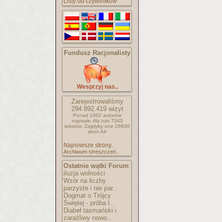
Listy od czytelników
Fundusz Racjonalisty
Wesprzyj nas..
Zarejestrowaliśmy
294.892.419
wizyt
Ponad 1062 autorów
napisało
dla nas 7343
tekstów.
Zajęłyby one 28930
stron A4
Najnowsze strony..
Archiwum streszczeń..
Ostatnie wątki Forum
:
iluzja wolności
Wzór na liczby
parzyste i nie par..
Dogmat o Trójcy
Świętej - próba l..
Diabeł tasmański i
zaraźliwy nowo..