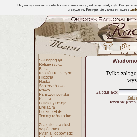
Używamy cookies w celach świadczenia usług, reklamy i statystyk. Korzystani
urządzeniu. Pamiętaj, że zawsze możesz
zmie
Wiadomoś
Światopogląd
Religie i sekty
Biblia
Tylko zalog
Kościół i Katolicyzm
Filozofia
wys
Nauka
Społeczeństwo
Prawo
Zaloguj jako
:
Państwo i polityka
Zalo
Kultura
Jeżeli nie jesteś
Felietony i eseje
Literatura
Ludzie, cytaty
Tematy różnorodne
Znalezione w sieci
Współpraca
Pytania i odpowiedzi