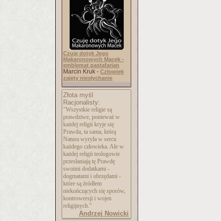
Czuję dotyk Jego
Makaronowych Macek -
emblemat pastafarian
Marcin Kruk -
Człowiek
zajęty niesłychanie
Złota myśl
Racjonalisty:
"Wszystkie religie są
prawdziwe, ponieważ w
każdej religii kryje się
Prawda, ta sama, którą
Natura wyryła w sercu
każdego człowieka. Ale w
każdej religii teologowie
przesłaniają tę Prawdę
swoimi dodatkami -
dogmatami i obrzędami -
które są źródłem
niekończących się sporów,
kontrowersji i wojen
religijnych."
Andrzej Nowicki