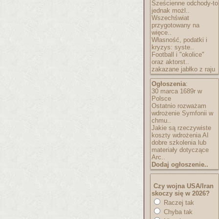
Sześcienne odchody-to
jednak możl..
Wszechświat
przygotowany na
więce..
Własność, podatki i
kryzys: syste..
Football i "okolice"
oraz aktorst..
zakazane jabłko z raju
Ogłoszenia
:
30 marca 1689r w
Polsce
Ostatnio rozważam
wdrożenie Symfonii w
chmu..
Jakie są rzeczywiste
koszty wdrożenia AI
dobre szkolenia lub
materiały dotyczące
Arc..
Dodaj ogłoszenie..
Czy wojna USA/Iran
skoczy się w 2026?
Raczej tak
Chyba tak