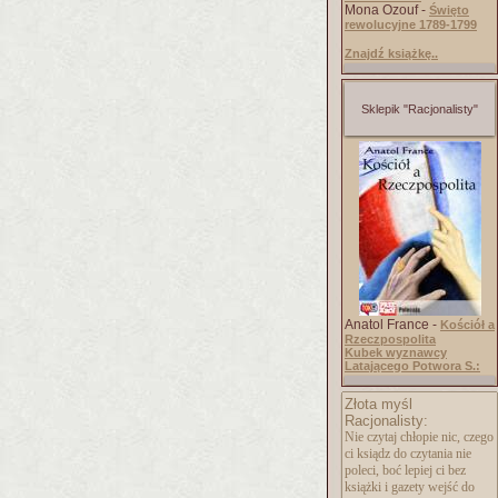
Mona Ozouf -
Święto
rewolucyjne 1789-1799
Znajdź książkę..
Sklepik "Racjonalisty"
Anatol France -
Kościół a
Rzeczpospolita
Kubek wyznawcy
Latającego Potwora S.:
Złota myśl
Racjonalisty:
Nie czytaj chłopie nic, czego
ci ksiądz do czytania nie
poleci, boć lepiej ci bez
książki i gazety wejść do