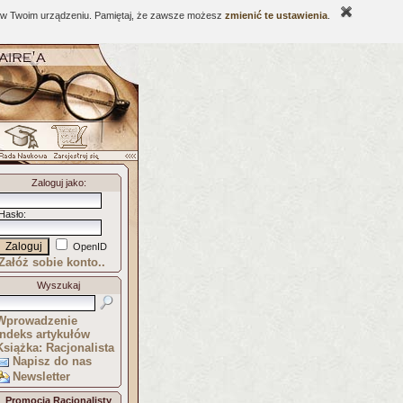
ne w Twoim urządzeniu. Pamiętaj, że zawsze możesz
zmienić te ustawienia
.
Zaloguj jako
:
Hasło
:
OpenID
Załóż sobie konto..
Wyszukaj
Wprowadzenie
Indeks artykułów
Książka: Racjonalista
Napisz do nas
Newsletter
Promocja Racjonalisty