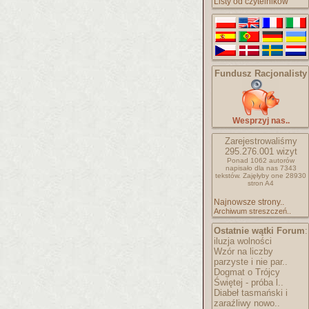
Listy od czytelników
Fundusz Racjonalisty
Wesprzyj nas..
Zarejestrowaliśmy
295.276.001
wizyt
Ponad 1062 autorów
napisało
dla nas 7343
tekstów.
Zajęłyby one 28930
stron A4
Najnowsze strony..
Archiwum streszczeń..
Ostatnie wątki Forum
:
iluzja wolności
Wzór na liczby
parzyste i nie par..
Dogmat o Trójcy
Świętej - próba l..
Diabeł tasmański i
zaraźliwy nowo..