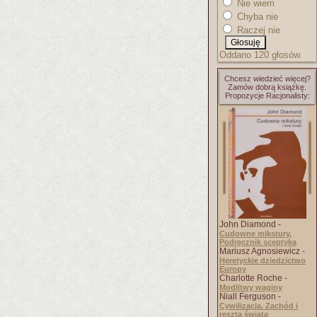
Nie wiem
Chyba nie
Raczej nie
Oddano 120 głosów.
Chcesz wiedzieć więcej?
Zamów dobrą książkę.
Propozycje Racjonalisty:
John Diamond -
Cudowne mikstury.
Podręcznik sceptyka
Mariusz Agnosiewicz -
Heretyckie dziedzictwo
Europy
Charlotte Roche -
Modlitwy waginy
Niall Ferguson -
Cywilizacja. Zachód i
reszta świata