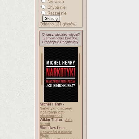
Nie wiem
Chyba nie
Raczej nie
Oddano 121 głosów.
Chcesz wiedzieć więcej?
Zamów dobrą książkę.
Propozycje Racjonalisty:
Michel Henry -
Narkotyki: dlaczego
legalizacja jest
nieuchronna?
Wiktor Trojan -
Axis
Mundi
Stanisław Lem -
Opowieści o pilocie
Pirxie