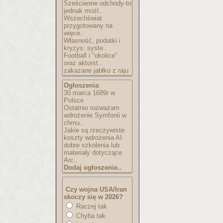
Sześcienne odchody-to
jednak możl..
Wszechświat
przygotowany na
więce..
Własność, podatki i
kryzys: syste..
Football i "okolice"
oraz aktorst..
zakazane jabłko z raju
Ogłoszenia
:
30 marca 1689r w
Polsce
Ostatnio rozważam
wdrożenie Symfonii w
chmu..
Jakie są rzeczywiste
koszty wdrożenia AI
dobre szkolenia lub
materiały dotyczące
Arc..
Dodaj ogłoszenie..
Czy wojna USA/Iran
skoczy się w 2026?
Raczej tak
Chyba tak