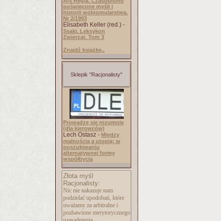
Ars Regia. Czasopismo
poświęcone myśli i
historii wolnomularstwa.
Nr 2/1993
Elisabeth Keller (red.) -
Ssaki. Leksykon
Zwierząt. Tom 3
Znajdź książkę..
Sklepik "Racjonalisty"
Prowadzę się rozumnie
(dla kierowców)
Lech Ostasz -
Między
realnością a utopią: w
poszukiwaniu
alternatywnej formy
współbycia
Złota myśl
Racjonalisty:
Nic nie nakazuje nam
podzielać upodobań, które
uważamy za arbitralne i
pozbawione merytorycznego
uzasadnienia.