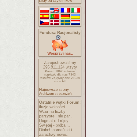
Listy od czytelników
Fundusz Racjonalisty
Wesprzyj nas..
Zarejestrowaliśmy
295.811.124
wizyty
Ponad 1062 autorów
napisało
dla nas 7343
tekstów.
Zajęłyby one 28930
stron A4
Najnowsze strony..
Archiwum streszczeń..
Ostatnie wątki Forum
:
iluzja wolności
Wzór na liczby
parzyste i nie par..
Dogmat o Trójcy
Świętej - próba l..
Diabeł tasmański i
zaraźliwy nowo..