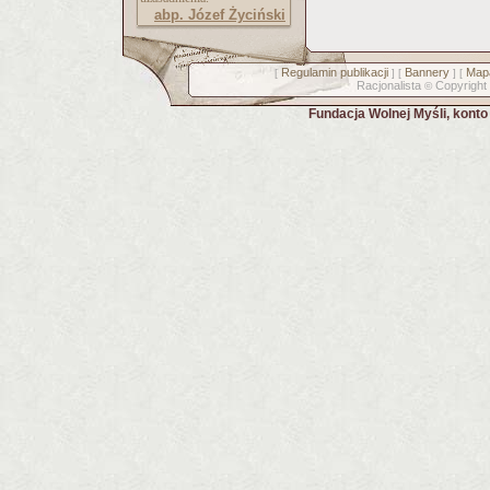
abp. Józef Życiński
Regulamin publikacji
Bannery
Mapa
[
] [
] [
Racjonalista
Copyright
©
Fundacja Wolnej Myśli, kont