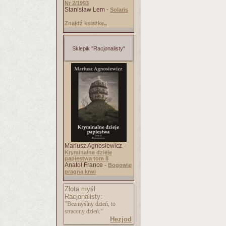
Nr 2/1993
Stanisław Lem -
Solaris
Znajdź książkę..
Sklepik "Racjonalisty"
Mariusz Agnosiewicz -
Kryminalne dzieje
papiestwa tom II
Anatol France -
Bogowie
pragną krwi
Złota myśl
Racjonalisty:
"Bezmyślny dzień, to
stracony dzień."
Hezjod