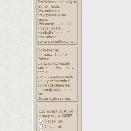
Sześcienne odchody-to
jednak możl..
Wszechświat
przygotowany na
więce..
Własność, podatki i
kryzys: syste..
Football i "okolice"
oraz aktorst..
zakazane jabłko z raju
Ogłoszenia
:
30 marca 1689r w
Polsce
Ostatnio rozważam
wdrożenie Symfonii w
chmu..
Jakie są rzeczywiste
koszty wdrożenia AI
dobre szkolenia lub
materiały dotyczące
Arc..
Dodaj ogłoszenie..
Czy wojna USA/Iran
skoczy się w 2026?
Raczej tak
Chyba tak