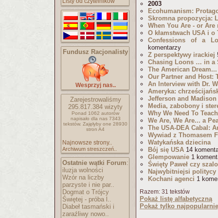
Listy od czytelników
2003
Ecohumanism: Protagor
Skromna propozycja: L
When You Are - or Are 
O kłamstwach USA i o
Confessions of a Lo
komentarzy
Fundusz Racjonalisty
Z perspektywy irackiej
Chasing Loons … in a
The American Dream...
Our Partner and Host: 
An Interview with Dr. 
Wesprzyj nas..
Ameryka: chrześcijańs
Jefferson and Madiso
Zarejestrowaliśmy
Media, zabobony i ster
295.817.384
wizyty
Why We Need To Teach
Ponad 1062 autorów
napisało
dla nas 7343
We Are, We Are... a Pe
tekstów.
Zajęłyby one 28930
The USA-DEA Cabal: A
stron A4
Wywiad z Thomasem Fl
Watykańska dziecina
Najnowsze strony..
Archiwum streszczeń..
Bój się USA
14 komenta
Glempowanie
1 koment
Ostatnie wątki Forum
:
Święty Paweł czy szal
iluzja wolności
Najwybitniejsi politycy
Wzór na liczby
Kochani agenci
1 kome
parzyste i nie par..
Dogmat o Trójcy
Razem: 31 tekstów
Pokaż listę alfabetyczną
Świętej - próba l..
Pokaż tylko najpopularnie
Diabeł tasmański i
zaraźliwy nowo..