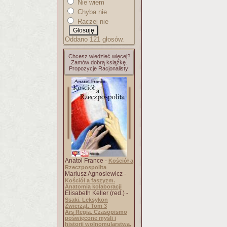
Nie wiem
Chyba nie
Raczej nie
Oddano 121 głosów.
Chcesz wiedzieć więcej?
Zamów dobrą książkę.
Propozycje Racjonalisty:
Anatol France -
Kościół a
Rzeczpospolita
Mariusz Agnosiewicz -
Kościół a faszyzm.
Anatomia kolaboracji
Elisabeth Keller (red.) -
Ssaki. Leksykon
Zwierząt. Tom 3
Ars Regia. Czasopismo
poświęcone myśli i
historii wolnomularstwa.