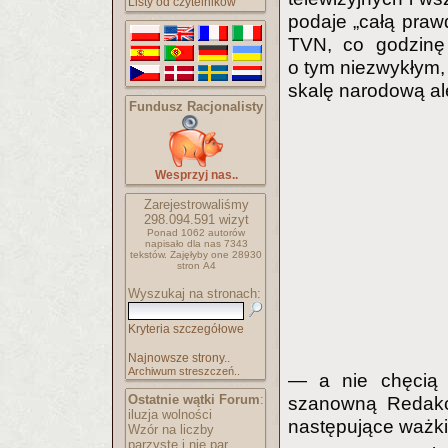
Listy od czytelników
podaje „całą praw
TVN, co godzinę
o tym niezwykłym, 
skalę narodową al
Fundusz Racjonalisty
Wesprzyj nas..
Zarejestrowaliśmy
298.094.591
wizyt
Ponad 1062 autorów
napisało
dla nas 7343
tekstów.
Zajęłyby one 28930
stron A4
Wyszukaj na stronach:
Kryteria szczegółowe
Najnowsze strony..
Archiwum streszczeń..
— a nie chęcią r
Ostatnie wątki Forum
:
szanowną Redakc
iluzja wolności
następujące ważki
Wzór na liczby
parzyste i nie par..