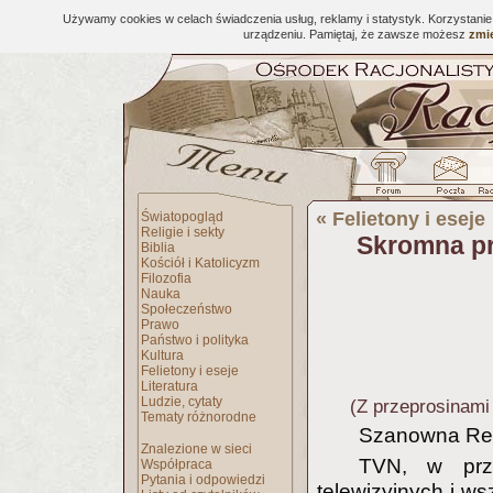
Używamy cookies w celach świadczenia usług, reklamy i statystyk. Korzystani
urządzeniu. Pamiętaj, że zawsze możesz
zmie
«
Felietony i eseje
Światopogląd
Religie i sekty
Skromna pr
Biblia
Kościół i Katolicyzm
Filozofia
Nauka
Społeczeństwo
Prawo
Państwo i polityka
Kultura
Felietony i eseje
Literatura
Ludzie, cytaty
(Z przeprosinami
Tematy różnorodne
Szanowna Re
Znalezione w sieci
TVN, w prze
Współpraca
Pytania i odpowiedzi
telewizyjnych i ws