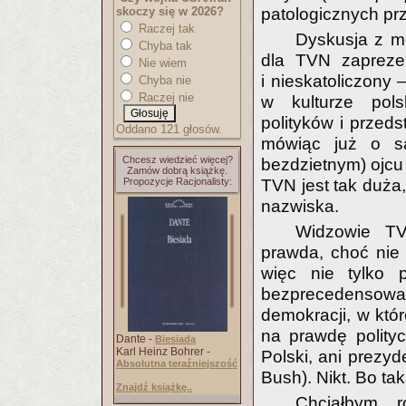
skoczy się w 2026?
patologicznych pr
Raczej tak
Dyskusja z m
Chyba tak
dla TVN zaprezen
Nie wiem
i nieskatoliczony 
Chyba nie
Raczej nie
w kulturze polsk
polityków i przeds
Oddano 121 głosów.
mówiąc już o s
Chcesz wiedzieć więcej?
bezdzietnym) ojcu 
Zamów dobrą książkę.
Propozycje Racjonalisty:
TVN jest tak duża
nazwiska.
Widzowie T
prawda, choć nie 
więc nie tylko p
bezprecedensowa w 
demokracji, w któ
na prawdę polityc
Dante -
Biesiada
Karl Heinz Bohrer -
Polski, ani prezy
Absolutna teraźniejszość
Bush). Nikt. Bo ta
Znajdź książkę..
Chciałbym 