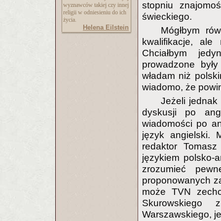
stopniu znajomośc
wyznawców takiej czy innej
religii w odniesieniu do ich
świeckiego.
życia.
Helena Eilstein
Mógłbym rów
kwalifikacje, al
Chciałbym jedy
prowadzone były 
władam niż polski
wiadomo, że powin
Jeżeli jednak
dyskusji po ang
wiadomości po ang
język angielski.
redaktor Tomasz
językiem polsko-a
zrozumieć pewn
proponowanych za
może TVN zechcia
Skurowskiego z
Warszawskiego, je