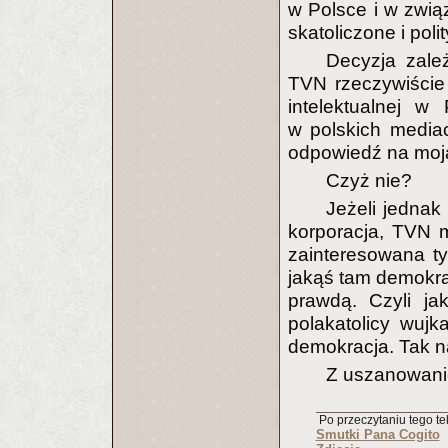
w Polsce i w zwi
skatoliczone i pol
Decyzja zale
TVN rzeczywiście
intelektualnej w
w polskich mediac
odpowiedź na moją
Czyż nie?
Jeżeli jednak
korporacja, TVN m
zainteresowana tyl
jakąś tam demokra
prawdą. Czyli j
polakatolicy wujk
demokracja. Tak 
Z uszanowan
Po przeczytaniu tego tek
Smutki Pana Cogito