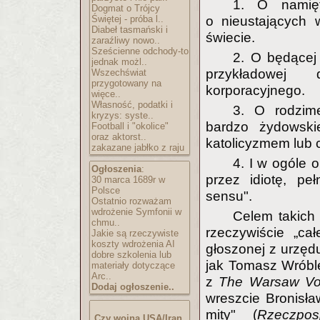
1. O namięt
Dogmat o Trójcy
Świętej - próba l..
o nieustających 
Diabeł tasmański i
świecie.
zaraźliwy nowo..
Sześcienne odchody-to
2. O będącej
jednak możl..
przykładowej 
Wszechświat
przygotowany na
korporacyjnego.
więce..
Własność, podatki i
3. O rodzime
kryzys: syste..
bardzo żydowskiej
Football i "okolice"
oraz aktorst..
katolicyzmem lub 
zakazane jabłko z raju
4. I w ogóle 
Ogłoszenia
:
przez idiotę, pe
30 marca 1689r w
Polsce
sensu".
Ostatnio rozważam
wdrożenie Symfonii w
Celem takich
chmu..
rzeczywiście „ca
Jakie są rzeczywiste
koszty wdrożenia AI
głoszonej z urzę
dobre szkolenia lub
jak Tomasz Wróbl
materiały dotyczące
Arc..
z
The Warsaw Vo
Dodaj ogłoszenie..
wreszcie Bronisła
mity" (
Rzeczpo
Czy wojna USA/Iran