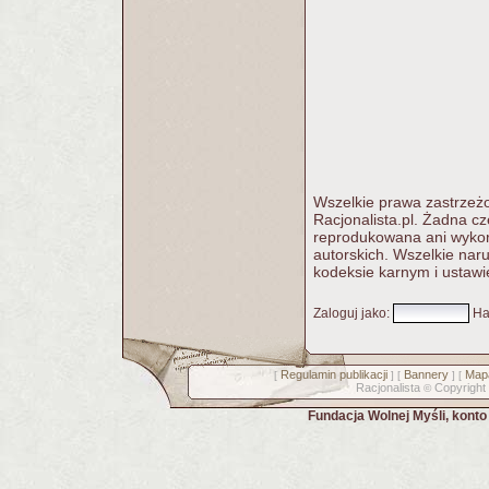
Wszelkie prawa zastrzeżo
Racjonalista.pl. Żadna c
reprodukowana ani wykorz
autorskich. Wszelkie nar
kodeksie karnym i ustawi
Zaloguj jako
:
Ha
Regulamin publikacji
Bannery
Mapa
[
] [
] [
Racjonalista
Copyright
©
Fundacja Wolnej Myśli, kont