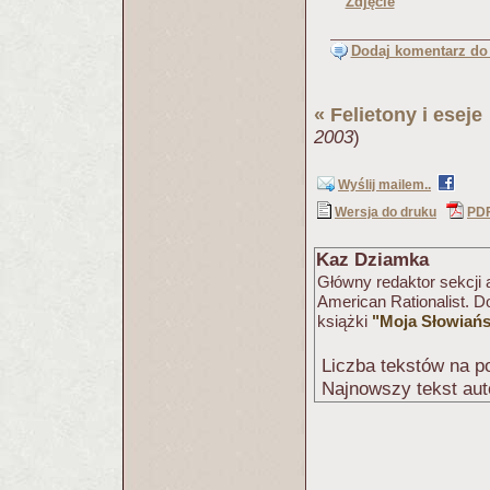
Zdjęcie
Dodaj komentarz do 
«
Felietony i eseje
2003
)
Wyślij mailem..
Wersja do druku
PD
Kaz Dziamka
Główny redaktor sekcji 
American Rationalist. 
książki
"Moja Słowiań
Liczba tekstów na po
Najnowszy tekst aut