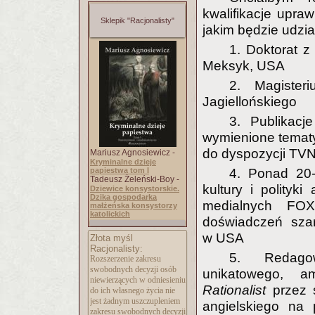
kwalifikacje upra
Sklepik "Racjonalisty"
jakim będzie udzi
1. Doktorat 
Meksyk, USA
2. Magisteri
Jagiellońskiego
3. Publikacj
wymienione tematy 
do dyspozycji TVN
Mariusz Agnosiewicz -
Kryminalne dzieje
papiestwa tom I
4. Ponad 20-
Tadeusz Żeleński-Boy -
kultury i polityk
Dziewice konsystorskie.
Dzika gospodarka
medialnych FO
małżeńska konsystorzy
katolickich
doświadczeń szare
w USA
Złota myśl
Racjonalisty:
5. Redagow
Rozszerzenie zakresu
swobodnych decyzji osób
unikatowego, 
niewierzących w odniesieniu
Rationalist
przez 
do ich własnego życia nie
jest żadnym uszczupleniem
angielskiego na
zakresu swobodnych decyzji