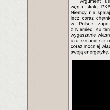
Argument usp
węgla skalą PKB
Niemcy nie spala
lecz coraz chętni
w Polsce zapocz
z Niemiec. Ku tem
wygaszanie własn
uzależnianie się o
coraz mocniej włą
swoją energetykę,