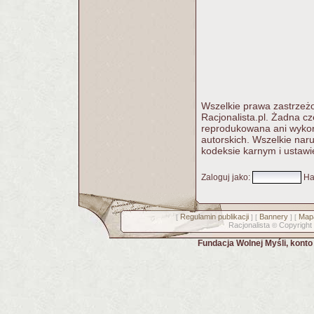
Wszelkie prawa zastrzeżo
Racjonalista.pl. Żadna c
reprodukowana ani wykorz
autorskich. Wszelkie nar
kodeksie karnym i ustawi
Zaloguj jako
:
Ha
Regulamin publikacji
Bannery
Mapa
[
] [
] [
Racjonalista
Copyright
©
Fundacja Wolnej Myśli, kont