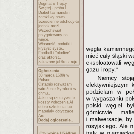
Dogmat o Trójcy
Świętej - próba l..
Diabeł tasmański i
zaraźliwy nowo..
Sześcienne odchody-to
jednak możl..
Wszechświat
przygotowany na
więce..
Własność, podatki i
węgla kamiennego
kryzys: syste..
Football i "okolice"
mieć cały śląski w
oraz aktorst..
zakazane jabłko z raju
eksploatowali węgi
gazu i ropy."
Ogłoszenia
:
30 marca 1689r w
Niemcy stoj
Polsce
efektywniejszym 
Ostatnio rozważam
wdrożenie Symfonii w
podzielam w pełn
chmu..
Jakie są rzeczywiste
w wygaszaniu pols
koszty wdrożenia AI
polski węgiel by
dobre szkolenia lub
materiały dotyczące
górnictwie maf
Arc..
i malwersacje, by 
Dodaj ogłoszenie..
rosyjskiego. Ale n
trafił w niemieck
Czy wojna USA/Iran