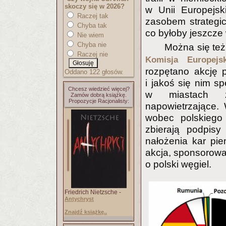
skoczy się w 2026?
w Unii Europejsk
Raczej tak
zasobem strategi
Chyba tak
co byłoby jeszcze
Nie wiem
Chyba nie
Można się też
Raczej nie
Komisja Europej
rozpętano akcję 
Oddano 122 głosów.
i jakoś się nim s
Chcesz wiedzieć więcej?
w miastach z
Zamów dobrą książkę.
Propozycje Racjonalisty:
napowietrzające.
wobec polskiego 
zbierają podpis
nałożenia kar pi
akcja, sponsorowan
o polski węgiel.
Friedrich Nietzsche -
Antychryst
Znajdź książkę..