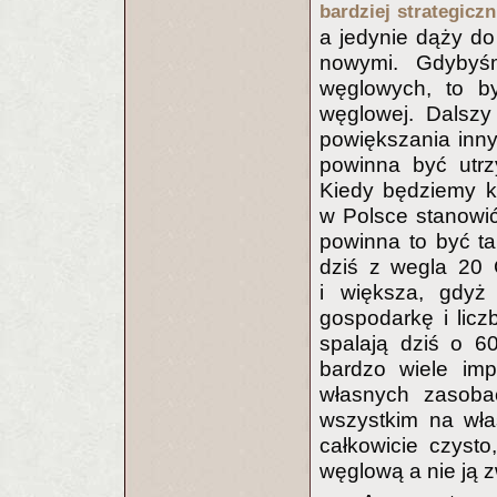
bardziej strategiczn
a jedynie dąży do
nowymi. Gdybyś
węglowych, to by
węglowej. Dalszy
powiększania inny
powinna być utrz
Kiedy będziemy k
w Polsce stanowi
powinna to być t
dziś z wegla 20
i większa, gdyż
gospodarkę i lic
spalają dziś o 
bardzo wiele im
własnych zasobac
wszystkim na wła
całkowicie czysto
węglową a nie ją z