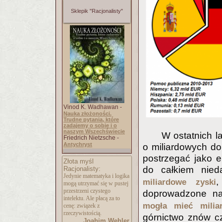
Sklepik "Racjonalisty"
Vinod K. Wadhawan -
Nauka złożoności.
Trudne pytania, które
zadajemy o sobie i o
naszym Wszechświecie
W ostatnich l
Friedrich Nietzsche -
Antychryst
o miliardowych do
postrzegać jako e
Złota myśl
do całkiem ni
Racjonalisty:
Jedynie matematyka i logika
,
miliardowe zyski
mogą utrzymać się w pustej
przestrzeni czystego
doprowadzone na
intelektu. Ale płacą za to
mogła mieć milia
cenę: związek z
rzeczywistością.
górnictwo znów cz
Joahim Wehler