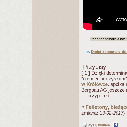
Podobna tematyka na:
Dodaj komentarz do 
Przypisy:
[ 1 ]
Dzięki determin
"niemieckim zyskom"
w Królówce
, spółka
Bergbau AG jeszcze 
— przyp. red.
«
Felietony, bieżą
zmiana:
13-02-2017
)
Wyślij mailem..