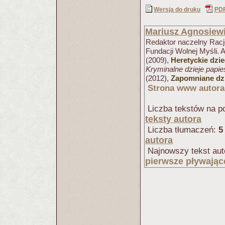
Wersja do druku
PD
Mariusz Agnosiew
Redaktor naczelny Racjo
Fundacji Wolnej Myśli. 
(2009),
Heretyckie dzi
Kryminalne dzieje papi
(2012),
Zapomniane dzi
Strona www autora
Liczba tekstów na po
teksty autora
Liczba tłumaczeń:
5
autora
Najnowszy tekst aut
pierwsze pływając