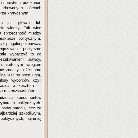
 osobistych przekonań
arkowanych ilościach
erze krytycznym.
yki jest głównie lub
nie władzy. Tak więc
a sprzeczność między
arakterze politycznym,
styką ogólnopoznawczą
angażowanie polityczne
znie wypaczyć to co
szukiwaniem prawdy.
śmiertelnym wrogiem
, nie znaczy to że sama
Ona jest po prostu grą,
łosy wyborców, czyli
ładza, a kosztem —
i o rzeczywistości.
dzenia konsumentów
yborach politycznych.
losów narodu, lecz ze
ajbardziej szkodliwym.
 politycznych, najmniej