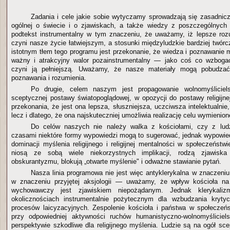
Zadania i cele jakie sobie wytyczamy sprowadzają się zasadnic
ogólnej o świecie i o zjawiskach, a także wiedzy z poszczególnych 
podtekst instrumentalny w tym znaczeniu, że uważamy, iż lepsze roz
czyni nasze życie łatwiejszym, a stosunki międzyludzkie bardziej twór
istotnym tłem tego programu jest przekonanie, że wiedza i poznawanie 
ważny i atrakcyjny walor pozainstrumentalny — jako coś co wzboga
czyni ją pełniejszą. Uważamy, że nasze materiały mogą pobudz
poznawania i rozumienia.
Po drugie, celem naszym jest propagowanie wolnomyślicielski
sceptycznej postawy światopoglądowej, w opozycji do postawy religijne
przekonania, że jest ona lepsza, słuszniejsza, uczciwsza intelektualnie, 
lecz i dlatego, że ona najskuteczniej umożliwia realizację celu wymienio
Do celów naszych nie należy walka z kościołami, czy z lud
czasami niektóre formy wypowiedzi mogą to sugerować, jednak wypowied
dominacji myślenia religijnego i religijnej mentalności w społeczeństw
niosą ze sobą wiele niekorzystnych implikacji, rodzą zjawiska
obskurantyzmu, blokują „otwarte myślenie" i odważne stawianie pytań.
Nasza linia programowa nie jest więc antyklerykalna w znaczeniu
w znaczeniu przyjętej aksjologii — uważamy, że wpływ kościoła n
wychowawczy jest zjawiskiem niepożądanym. Jednak klerykal
okolicznościach instrumentalnie pożytecznym dla wzbudzania kryty
procesów laicyzacyjnych. Zespolenie kościoła i państwa w społeczeń
przy odpowiedniej aktywności ruchów humanistyczno-wolnomyśliciels
perspektywie szkodliwe dla religijnego myślenia. Ludzie są na ogół sc