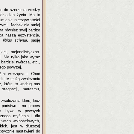
zo do szerzenia wiedzy
dziedzin życia. Ma to
umienie rzeczywistości
czymi. Jednak nie mniej
ma również swój bardzo
ca naszą egzystencję,
ać
libido sciendi
, pasję
ej, racjonalistyczno-
j. Nie tylko jako wyraz
bardziej twórcza, etc.,
nego powyżej.
źmi wierzącymi. Choć
zi te służą zwalczaniu
ie, które to według nas
 stagnacji, marazmu,
 zwalczania kleru, lecz
a państwo i na proces
izm bywa w pewnych
cznego myślenia i dla
stwach wolnościowych,
kich, jest w dłuższej
eptycznie nastawieni do