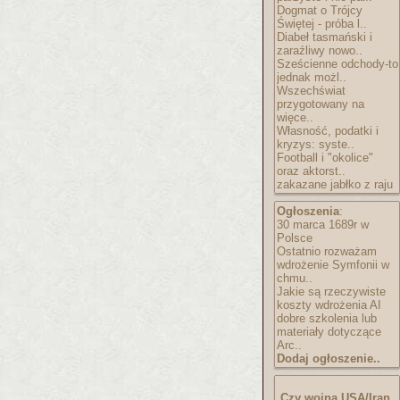
Dogmat o Trójcy
Świętej - próba l..
Diabeł tasmański i
zaraźliwy nowo..
Sześcienne odchody-to
jednak możl..
Wszechświat
przygotowany na
więce..
Własność, podatki i
kryzys: syste..
Football i "okolice"
oraz aktorst..
zakazane jabłko z raju
Ogłoszenia
:
30 marca 1689r w
Polsce
Ostatnio rozważam
wdrożenie Symfonii w
chmu..
Jakie są rzeczywiste
koszty wdrożenia AI
dobre szkolenia lub
materiały dotyczące
Arc..
Dodaj ogłoszenie..
Czy wojna USA/Iran