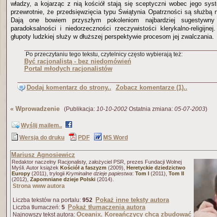
władzy, a kojarząc z nią kościół stają się sceptyczni wobec jego sy
przewrotnie, że przedsięwzięcia typu Świątynia Opatrzności są służbą
Dają one bowiem przyszłym pokoleniom najbardziej sugestywn
paradoksalności i niedorzeczności rzeczywistości klerykalno-religijn
głupoty ludzkiej służy w dłuższej perspektywie procesom jej zwalczania.
Po przeczytaniu tego tekstu, czytelnicy często wybierają też:
Być racjonalistą - bez niedomówień
Portal młodych racjonalistów
Dodaj komentarz do strony..
Zobacz komentarze (1)..
«
Wprowadzenie
(Publikacja:
10-10-2002
Ostatnia zmiana:
05-07-2003
)
Wyślij mailem..
Wersja do druku
PDF
MS Word
Mariusz Agnosiewicz
Redaktor naczelny Racjonalisty, założyciel PSR, prezes Fundacji Wolnej
Myśli. Autor książek
Kościół a faszyzm
(2009),
Heretyckie dziedzictwo
Europy
(2011), trylogii
Kryminalne dzieje papiestwa
:
Tom I
(2011),
Tom II
(2012),
Zapomniane dzieje Polski
(2014).
Strona www autora
Pokaż inne teksty autora
Liczba tekstów na portalu:
952
Pokaż tłumaczenia autora
Liczba tłumaczeń:
5
Oceanix. Koreańczycy chcą zbudować
Najnowszy tekst autora: