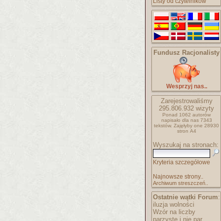
Listy od czytelników
Fundusz Racjonalisty
Wesprzyj nas..
Zarejestrowaliśmy
295.806.932
wizyty
Ponad 1062 autorów
napisało
dla nas 7343
tekstów.
Zajęłyby one 28930
stron A4
Wyszukaj na stronach:
Kryteria szczegółowe
Najnowsze strony..
Archiwum streszczeń..
Ostatnie wątki Forum
:
iluzja wolności
Wzór na liczby
parzyste i nie par..