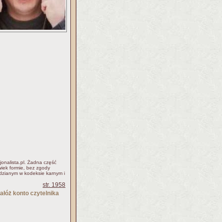
jonalista.pl. Żadna część
iek formie, bez zgody
idzianym w kodeksie karnym i
str. 1958
ałóż konto czytelnika