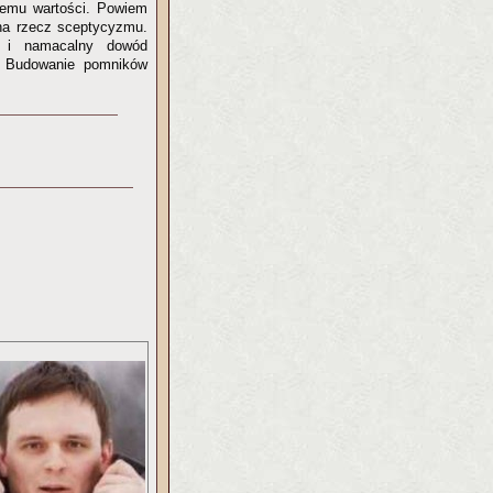
stemu wartości. Powiem
 na rzecz sceptycyzmu.
y i namacalny dowód
ej. Budowanie pomników