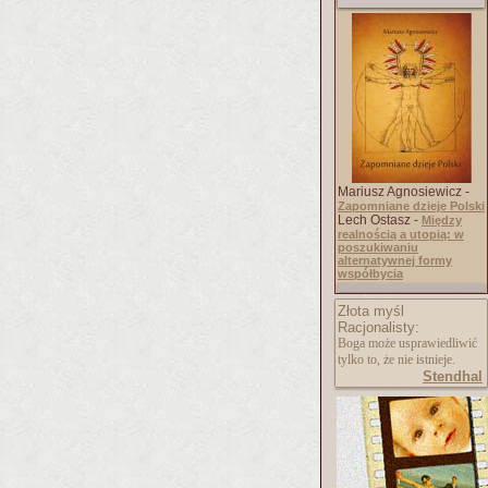
Mariusz Agnosiewicz -
Zapomniane dzieje Polski
Lech Ostasz -
Między
realnością a utopią: w
poszukiwaniu
alternatywnej formy
współbycia
Złota myśl
Racjonalisty:
Boga może usprawiedliwić
tylko to, że nie istnieje.
Stendhal