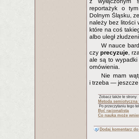
z wyłączonym si
reportażyk o tym
Dolnym Śląsku, ze 
należy bez litości
które na coś takie
albo uległ złudzen
W nauce bard
czy
precyzuje
, r
ale są to wypadk
omówienia.
Nie mam wątp
i trzeba — jeszcze
Zobacz także te strony:
Metoda semiotyczna 
Po przeczytaniu tego tek
Być racjonalistą
Co nauka może wnieść
Dodaj komentarz do 