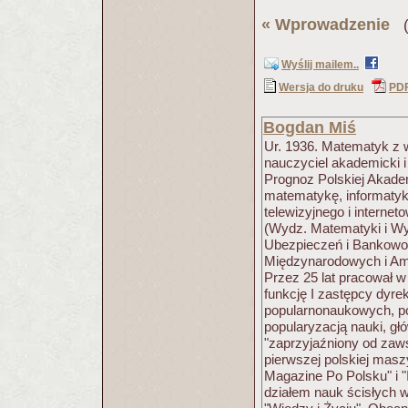
«
Wprowadzenie
(P
Wyślij mailem..
Wersja do druku
PD
Bogdan Miś
Ur. 1936. Matematyk z 
nauczyciel akademicki i
Prognoz Polskiej Akad
matematykę, informatyk
telewizyjnego i intern
(Wydz. Matematyki i Wy
Ubezpieczeń i Bankowo
Międzynarodowych i Amer
Przez 25 lat pracował w
funkcję I zastępcy dyre
popularnonaukowych, p
popularyzacją nauki, głó
"zaprzyjaźniony od zaws
pierwszej polskiej mas
Magazine Po Polsku" i "
działem nauk ścisłych w