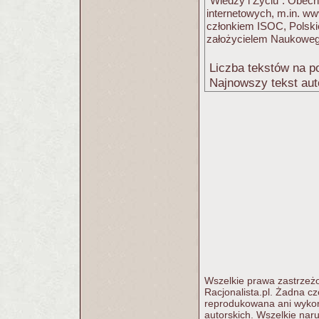
"Wiedzy i Życiu". Obecni
internetowych, m.in. ww
członkiem ISOC, Polsk
założycielem Naukoweg
Liczba tekstów na po
Najnowszy tekst aut
Wszelkie prawa zastrzeżo
Racjonalista.pl. Żadna c
reprodukowana ani wykorz
autorskich. Wszelkie nar