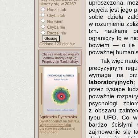
uproszczona, moż
skoczy się w 2026?
pojęcia jest jego
Raczej tak
Chyba tak
sobie dzieła za
Nie wiem
w rozumieniu zbli
Chyba nie
tzn. naukami prz
Raczej nie
ograniczy to w n
Oddano 120 głosów.
bowiem — o ile 
poważnej humanist
Chcesz wiedzieć więcej?
Zamów dobrą książkę.
Tak więc nauk
Propozycje Racjonalisty:
precyzyjnymi regu
wymaga na prz
laboratoryjnych
;
przez tysiące lud
poważnie rozpatr
psychologii zbi
z obszaru zainte
typu UFO. Co wię
Agnieszka Dyczewska -
Światopogląd na talerzu.
bardzo ścisłymi
Wegetarianizm jako
przejaw współczesnej
zajmowanie się ta
religijności