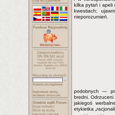
Listy od czytelników
kilka pytań i apel
kwestiach; ujawn
nieporozumień.
Fundusz Racjonalisty
Wesprzyj nas..
Zarejestrowaliśmy
295.306.841
wizyt
Ponad 1062 autorów
napisało
dla nas 7343
tekstów.
Zajęłyby one 28930
stron A4
Wyszukaj na stronach:
Kryteria szczegółowe
podobnych — prz
Najnowsze strony..
Archiwum streszczeń..
bredni. Odrzuceni 
jakiegoś werbalne
Ostatnie wątki Forum
:
iluzja wolności
etykietka „racjonal
Wzór na liczby
parzyste i nie par..