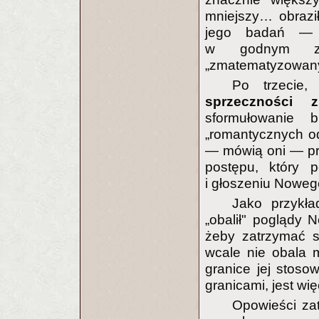
mniejszy… obraził
jego badań — n
w godnym zau
„zmatematyzowanyc
Po trzecie
sprzeczności
sformułowanie 
„romantycznych o
— mówią oni — pr
postępu, który 
i głoszeniu Nowe
Jako przykła
„obalił" poglądy
żeby zatrzymać s
wcale nie obala 
granice jej stoso
granicami, jest wi
Opowieści za