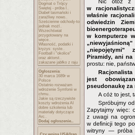
Nic otóż z
Dogmat o Trójcy
w racjonalisty
Świętej - próba l..
Diabeł tasmański i
właśnie racjona
zaraźliwy nowo..
odwiedzin Ziem
Sześcienne odchody-to
jednak możl..
bioenergoterap
Wszechświat
przygotowany na
w komputerze wy
więce..
„niewyjaśnioną
Własność, podatki i
kryzys: syste..
„niepojętymi" 
Football i "okolice"
Piramidy, ani na
oraz aktorst..
zakazane jabłko z raju
prostu: nie, państ
Ogłoszenia
:
Racjonalista
30 marca 1689r w
jest obowiąza
Polsce
Ostatnio rozważam
pseudonaukę za 
wdrożenie Symfonii w
A cóż to jest
chmu..
Jakie są rzeczywiste
Spróbujmy odp
koszty wdrożenia AI
dobre szkolenia lub
Zapytajmy więc: 
materiały dotyczące
z uwagi na ogro
Arc..
Dodaj ogłoszenie..
w definicji tego p
witryny — próba
Czy wojna USA/Iran