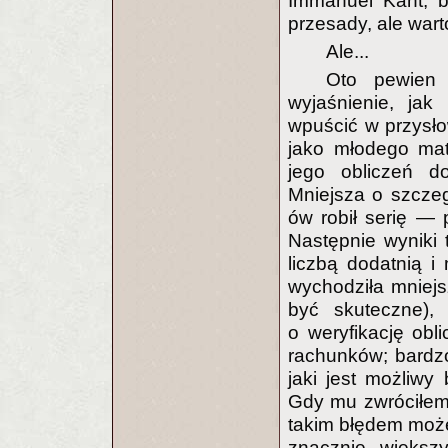
Immanuel Kant; by
przesady, ale wart
Ale...
Oto pewien 
wyjaśnienie, jak
wpuścić w przysło
jako młodego mat
jego obliczeń d
Mniejsza o szczeg
ów robił serię — 
Następnie wyniki
liczbą dodatnią i
wychodziła mniejsz
być skuteczne), 
o weryfikację obl
rachunków; bardzo
jaki jest możliwy
Gdy mu zwróciłem
takim błędem moż
znacznie większ