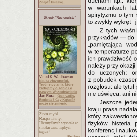
duchami itp., kt
Znajdź książkę..
w warunkach lab
spirytyzmu o tym n
Sklepik "Racjonalisty"
to zwykły wykręt i
Z tych właśn
przykładów — do la
„pamiętająca wod
w temperaturze po
ich prawdziwość og
należy przy okazj
do uczonych; o
Vinod K. Wadhawan -
z pobudek czasem
Nauka złożoności.
Trudne pytania, które
rozgłosu; ale tytu
zadajemy o sobie i o
naszym Wszechświecie
nie uświęca, ani n
Jan Rura -
Quo vadis,
Ecclesia? Czy Kościół
Jeszcze jede
może się zmienić
kraju prasa nadała
Złota myśl
który zakwestiono
Racjonalisty:
fizyków histeria
"Bezmyślnych wyzwala ze
smutku czas, mądrych
konferencji naukow
logika."
Epikur