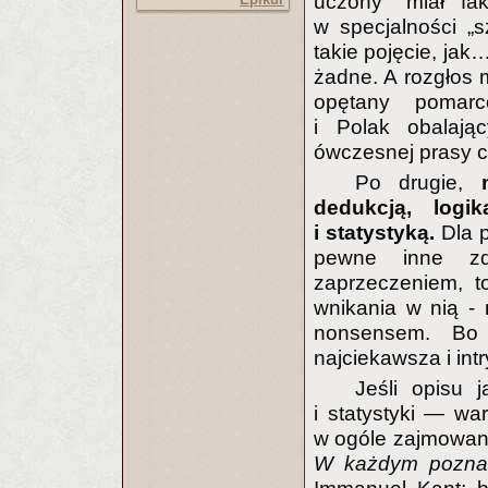
uczony" miał fak
w specjalności „s
takie pojęcie, jak
żadne. A rozgłos 
opętany pomarco
i Polak obalają
ówczesnej prasy c
Po drugie,
dedukcją, logi
i statystyką.
Dla p
pewne inne zd
zaprzeczeniem, t
wnikania w nią -
nonsensem. Bo 
najciekawsza i intr
Jeśli opisu 
i statystyki — war
w ogóle zajmowani
W każdym poznani