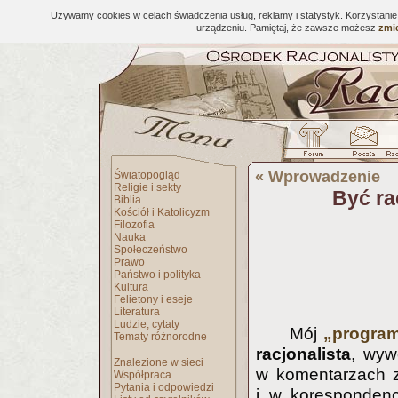
Używamy cookies w celach świadczenia usług, reklamy i statystyk. Korzystani
urządzeniu. Pamiętaj, że zawsze możesz
zmie
«
Wprowadzenie
Światopogląd
Religie i sekty
Być ra
Biblia
Kościół i Katolicyzm
Filozofia
Nauka
Społeczeństwo
Prawo
Państwo i polityka
Kultura
Felietony i eseje
Literatura
Ludzie, cytaty
Mój
„program
Tematy różnorodne
racjonalista
, wyw
Znalezione w sieci
w komentarzach z
Współpraca
Pytania i odpowiedzi
i w korespondenc