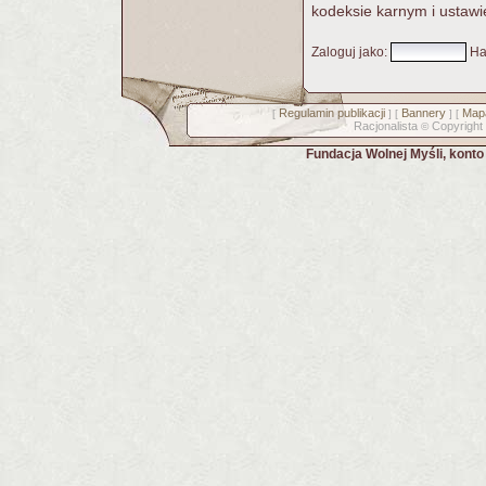
kodeksie karnym i ustawi
Zaloguj jako
:
Ha
Regulamin publikacji
Bannery
Mapa
[
] [
] [
Racjonalista
Copyright
©
Fundacja Wolnej Myśli, kont