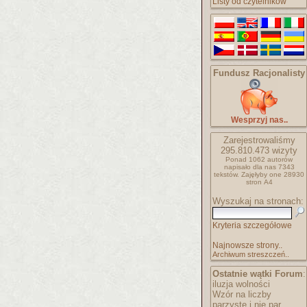
Listy od czytelników
Fundusz Racjonalisty
Wesprzyj nas..
Zarejestrowaliśmy
295.810.473
wizyty
Ponad 1062 autorów
napisało
dla nas 7343
tekstów.
Zajęłyby one 28930
stron A4
Wyszukaj na stronach:
Kryteria szczegółowe
Najnowsze strony..
Archiwum streszczeń..
Ostatnie wątki Forum
:
iluzja wolności
Wzór na liczby
parzyste i nie par..