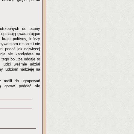
otrzebnych do oceny
h opracują gwarantujące
raju politycy, którzy
bywatelom o sobie i nie
ni podać jak najwięcej
ania się kandydata na
tego boi, że oddaje to
j ludzi weźmie udział
my ludziom nadzieję na
e maili do ugrupowań
ą gotowi poddać się