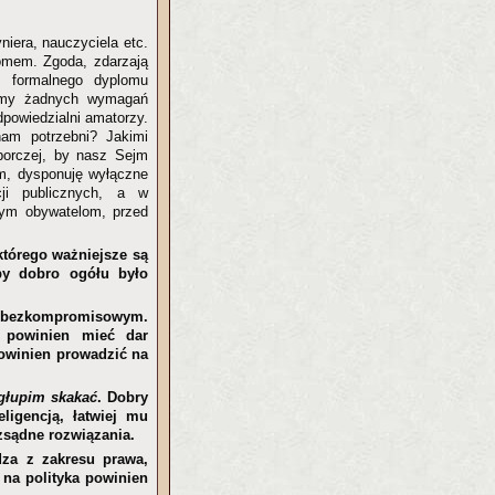
iera, nauczyciela etc.
omem. Zgoda, zdarzają
ez formalnego dyplomu
iamy żadnych wymagań
powiedzialni amatorzy.
nam potrzebni? Jakimi
borczej, by nasz Sejm
em, dysponuję wyłączne
ji publicznych, a w
rym obywatelom, przed
którego ważniejsze są
 by dobro ogółu było
m bezkompromisowym.
 powinien mieć dar
powinien prowadzić na
 głupim skakać
. Dobry
ligencją, łatwiej mu
zsądne rozwiązania.
dza z zakresu prawa,
 na polityka powinien