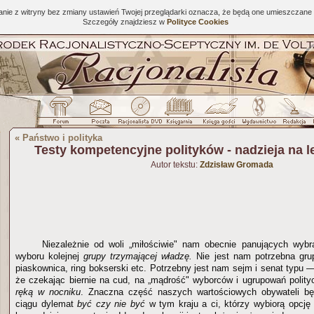
tanie z witryny bez zmiany ustawień Twojej przeglądarki oznacza, że będą one umieszcza
Szczegóły znajdziesz w
Polityce Cookies
«
Państwo i polityka
Testy kompetencyjne polityków - nadzieja na 
Autor tekstu:
Zdzisław Gromada
Niezależnie od woli „miłościwie" nam obecnie panujących wybr
wyboru kolejnej
grupy trzymającej władzę.
Nie jest nam potrzebna grup
piaskownica, ring bokserski etc. Potrzebny jest nam sejm i senat typu — 
że czekając biernie na cud, na „mądrość" wyborców i ugrupowań polit
ręką w nocniku
. Znaczna część naszych wartościowych obywateli b
ciągu dylemat
być czy nie być
w tym kraju a ci, którzy wybiorą opcję