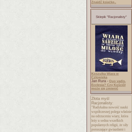
Znajdź książkę..
Sklepik "Racjonalisty"
Koszulka Wiara w
Człowieka
Jan Rura -
Quo vadis,
Ecclesia? Czy Kościół
może się zmienić
Złota myśl
Racjonalisty:
"Radykalna nowość nauki
współczesnej polega właśnie
na odrzuceniu wiary, która
leży u sedna wszelkich
popularnych religii, że siły
poruszające gwiazdami i