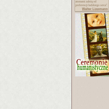
atomami zależą od
preferencji ludzkiego serca".
Walter Lippmann