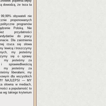
człowiek popełnia błędy
ją dowodzą, że teza ta
99,99% obywateli nie
ycznie proponowanych
polityczne programów
ądzenie Polską. Nie
ież przydatności
andydatów do pracy
nacie. Dla zaistnienia
znej rzuca się słowa
my lewicą i troszczymy
dnych, my jesteśmy
zczymy się o sprawy
ów, my jesteśmy za
i sprawiedliwością
, my jesteśmy za
teśmy liberałami, my
akowym dla wszystkich
TEŚMY NAJLEPSI — MY
ka słowna w mediach,
ności a popularność to
na wg takiego kryterium