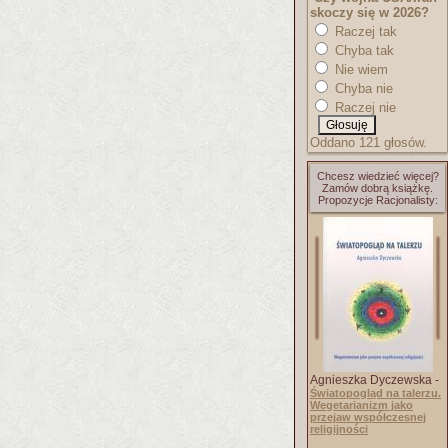
skoczy się w 2026?
Raczej tak
Chyba tak
Nie wiem
Chyba nie
Raczej nie
Oddano 121 głosów.
Chcesz wiedzieć więcej?
Zamów dobrą książkę.
Propozycje Racjonalisty:
Agnieszka Dyczewska -
Światopogląd na talerzu.
Wegetarianizm jako
przejaw współczesnej
religijności