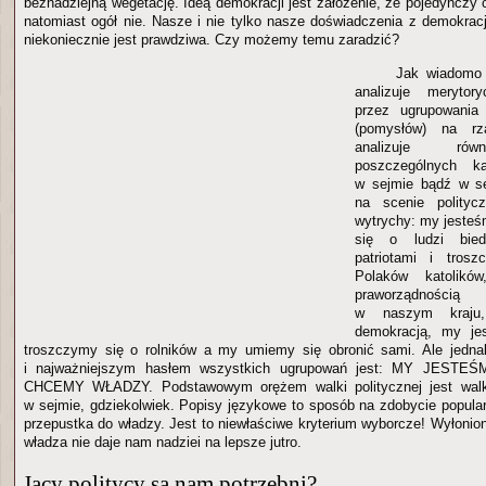
beznadziejną wegetację. Ideą demokracji jest założenie, że pojedynczy 
natomiast ogół nie. Nasze i nie tylko nasze doświadczenia z demokrac
niekoniecznie jest prawdziwa. Czy możemy temu zaradzić?
Jak wiadomo 
analizuje merytor
przez ugrupowania 
(pomysłów) na rz
analizuje równ
poszczególnych k
w sejmie bądź w se
na scenie polityc
wytrychy: my jesteś
się o ludzi bie
patriotami i tros
Polaków katolik
praworządnością 
w naszym kraju
demokracją, my jes
troszczymy się o rolników a my umiemy się obronić sami. Ale jedn
i najważniejszym hasłem wszystkich ugrupowań jest: MY JES
CHCEMY WŁADZY. Podstawowym orężem walki politycznej jest wal
w sejmie, gdziekolwiek. Popisy językowe to sposób na zdobycie popular
przepustka do władzy. Jest to niewłaściwe kryterium wyborcze! Wyłonio
władza nie daje nam nadziei na lepsze jutro.
Jacy politycy są nam potrzebni?