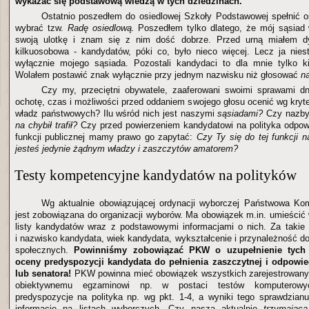
wykazać się podstawową wiedzą w tych dziedzinach.
Ostatnio poszedłem do osiedlowej Szkoły Podstawowej spełnić 
wybrać tzw.
Radę osiedlową.
Poszedłem tylko dlatego, że mój sąsiad 
swoją ulotkę i znam się z nim dość dobrze. Przed urną miałem 
kilkuosobowa - kandydatów, póki co, było nieco więcej. Lecz ja niest
wyłącznie mojego sąsiada. Pozostali kandydaci to dla mnie tylko kil
Wolałem postawić znak wyłącznie przy jednym nazwisku niż głosować
na
Czy my, przeciętni obywatele, zaaferowani swoimi sprawami 
ochotę, czas i możliwości przed oddaniem swojego głosu ocenić wg kryt
władz państwowych? Ilu wśród nich jest naszymi
sąsiadami?
Czy nazbyt
na
chybił trafił?
Czy przed powierzeniem kandydatowi na polityka odpowi
funkcji publicznej mamy prawo go zapytać:
Czy Ty się do tej funkcji
jesteś jedynie żądnym władzy i zaszczytów amatorem?
Testy kompetencyjne kandydatów na polityków
Wg aktualnie obowiązującej ordynacji wyborczej Państwowa K
jest zobowiązana do organizacji wyborów. Ma obowiązek m.in. umieścić
listy kandydatów wraz z podstawowymi informacjami o nich. Za takie 
i nazwisko kandydata, wiek kandydata, wykształcenie i przynależność do 
społecznych.
Powinniśmy zobowiązać PKW o uzupełnienie tych
oceny predyspozycji kandydata do pełnienia zaszczytnej i odpowied
lub senatora!
PKW powinna mieć obowiązek wszystkich zarejestrowan
obiektywnemu egzaminowi np. w postaci testów komputerowyc
predyspozycje na polityka np. wg pkt. 1-4, a wyniki tego sprawdzianu
informację na listach wyborczych. Czy nasza aktualnie
trzymając