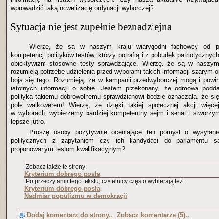
wprowadzić taką nowelizację ordynacji wyborczej?
Sytuacja nie jest zupełnie beznadziejna
Wierzę, że są w naszym kraju wiarygodni fachowcy od p
kompetencji polityków testów, którzy potrafią i z pobudek patriotycznyc
obiektywizm stosowne testy sprawdzające. Wierzę, że są w naszym k
rozumieją potrzebę udzielenia przed wyborami takich informacji szarym o
boją się tego. Rozumieją, że w kampanii przedwyborczej mogą i powin
istotnych informacji o sobie. Jestem przekonany, że odmowa podd
polityka takiemu dobrowolnemu sprawdzianowi będzie oznaczała, że się 
pole walkowerem! Wierzę, że dzięki takiej społecznej akcji więce
w wyborach, wybierzemy bardziej kompetentny sejm i senat i stworzy
lepsze jutro.
Proszę osoby pozytywnie oceniające ten pomysł o wysyłani
politycznych z zapytaniem czy ich kandydaci do parlamentu s
proponowanym testom kwalifikacyjnym?
Zobacz także te strony:
Kryterium dobrego posła
Po przeczytaniu tego tekstu, czytelnicy często wybierają też:
Kryterium dobrego posła
Nadmiar populizmu w demokracji
Dodaj komentarz do strony..
Zobacz komentarze (5)..