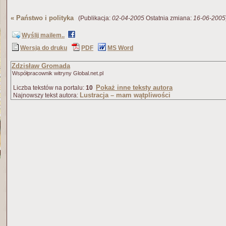
«
Państwo i polityka
(Publikacja:
02-04-2005
Ostatnia zmiana:
16-06-2005
Wyślij mailem..
Wersja do druku
PDF
MS Word
Zdzisław Gromada
Współpracownik witryny Global.net.pl
Pokaż inne teksty autora
Liczba tekstów na portalu:
10
Lustracja – mam wątpliwości
Najnowszy tekst autora: