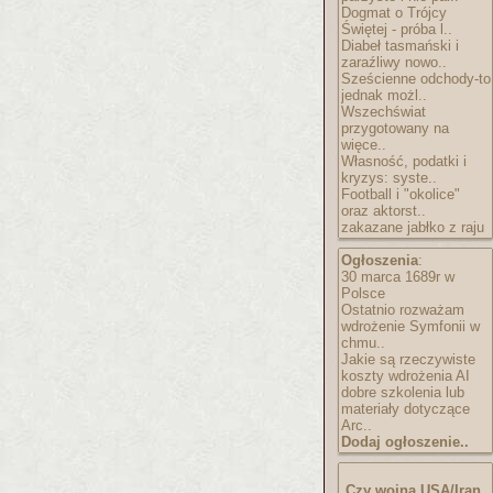
Dogmat o Trójcy
Świętej - próba l..
Diabeł tasmański i
zaraźliwy nowo..
Sześcienne odchody-to
jednak możl..
Wszechświat
przygotowany na
więce..
Własność, podatki i
kryzys: syste..
Football i "okolice"
oraz aktorst..
zakazane jabłko z raju
Ogłoszenia
:
30 marca 1689r w
Polsce
Ostatnio rozważam
wdrożenie Symfonii w
chmu..
Jakie są rzeczywiste
koszty wdrożenia AI
dobre szkolenia lub
materiały dotyczące
Arc..
Dodaj ogłoszenie..
Czy wojna USA/Iran