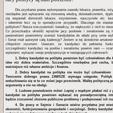
Dla uzyskania prawa wykonywania zawodu lekarza, prawnika, inżyn
niezbędne jest wykazanie się stosowną wiedzą, doświadczeniem, dypl
się wspaniali domorośli lekarze, inżynierowie, nauczyciele etc. b
i odwrotnie lecz są to sporadyczne przypadki. Dlaczego nie staw
politykom? Nasza rzeczywistość świadczy, że większość z nich to nieod
Co przeszkadza określić wyraźnie jacy posłowie i senatorowie są 
parametrami powinniśmy oceniać kandydatów do władz przy urnie wy
i Senat miał autorytet całą kadencję? Jestem w tej dziedzinie amator
chłopskim rozumem.
Uważam, że kandydaci do pełnienia funkc
szczególności kandydaci na posłów i senatorów, powinni nam — sza
wyborami, wykazać swoje predyspozycje w następujących zakresach:
1. Dobry kandydat na polityka powinien być człowiekiem dla 
idee niż dobra materialne. Szczególnie niezbędna jest cecha,
ważniejsze niż własne ambicje i finanse.
2. Dobry kandydat na polityka nie może być człowiekie
Tworzenie dobrego prawa ZAWSZE wymaga ustępstw. Polityk
wsłuchiwania się w to co mówi jego przeciwnik. Walkę polityczną 
argumenty a nie na obelgi.
3. Ludowe powiedzenie mówi:
Lepiej z mądrym płakać niż z
kandydat na polityka powinien wykazać się ponadprzeciętną inte
będzie zrozumieć złożone publiczne problemy i podejmować ich ro
4. Do pracy w Sejmie i Senacie wielce przydatna jest wie
ekonomii, funkcjonowania gospodarki i socjologii. Dobry kandydat