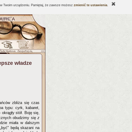
ne w Twoim urządzeniu. Pamiętaj, że zawsze możesz
zmienić te ustawienia
.
lepsze władze
ańców zbliża się czas
a typu: cyrk, kabaret,
okrągły stół. Boję się,
ycznych obudzimy się
z
ędzie miała w dalszym
 „być" będą skazani na