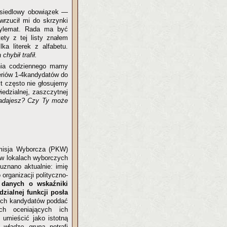
osiedlowy obowiązek —
wrzucił mi do skrzynki
dylemat. Rada ma być
ety z tej listy znałem
ka literek z alfabetu.
 chybił trafił.
dnia codziennego mamy
eriów 1-4kandydatów do
 często nie głosujemy
edzialnej, zaszczytnej
 nadajesz? Czy Ty może
omisja Wyborcza (PKW)
 w lokalach wyborczych
uznano aktualnie: imię
organizacji polityczno-
 danych o wskaźniki
zialnej funkcji posła
ych kandydatów poddać
h oceniających ich
 umieścić jako istotną
a władzę grupa
potrafi