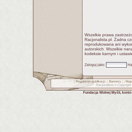
Wszelkie prawa zastrzeżo
Racjonalista.pl. Żadna c
reprodukowana ani wykorz
autorskich. Wszelkie nar
kodeksie karnym i ustawi
Zaloguj jako
:
Ha
Regulamin publikacji
Bannery
Mapa
[
] [
] [
Racjonalista
Copyright
©
Fundacja Wolnej Myśli, kont