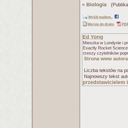
«
Biologia
(Publika
Wyślij mailem..
Wersja do druku
PD
Ed Yong
Mieszka w Londynie i p
Exactly Rocket Science”
rzeszy czytelników popr
Strona www autora
Liczba tekstów na po
Najnowszy tekst aut
przedstawicielem 