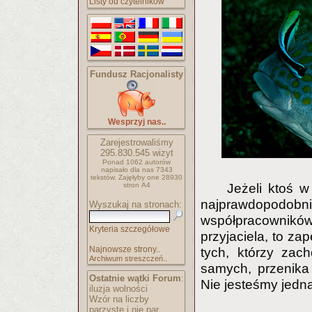
Listy od czytelników
Fundusz Racjonalisty
Wesprzyj nas..
Zarejestrowaliśmy
295.830.545
wizyt
Ponad 1062 autorów
napisało
dla nas 7343
tekstów.
Zajęłyby one 28930
stron A4
Jeżeli ktoś w
najprawdopod
Wyszukaj na stronach:
współpracowników
Kryteria szczegółowe
przyjaciela, to za
Najnowsze strony..
tych, którzy zach
Archiwum streszczeń..
samych, przenika
Ostatnie wątki Forum
:
Nie jesteśmy jedn
iluzja wolności
Wzór na liczby
parzyste i nie par..