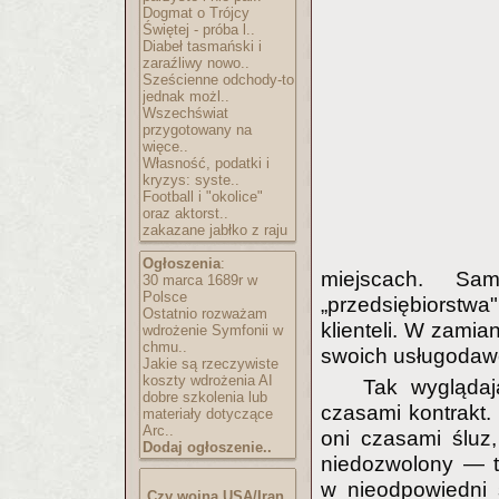
Dogmat o Trójcy
Świętej - próba l..
Diabeł tasmański i
zaraźliwy nowo..
Sześcienne odchody-to
jednak możl..
Wszechświat
przygotowany na
więce..
Własność, podatki i
kryzys: syste..
Football i "okolice"
oraz aktorst..
zakazane jabłko z raju
Ogłoszenia
:
miejscach. S
30 marca 1689r w
Polsce
„przedsiębiorstwa"
Ostatnio rozważam
klienteli. W zamian
wdrożenie Symfonii w
chmu..
swoich usługodaw
Jakie są rzeczywiste
koszty wdrożenia AI
Tak wyglądaj
dobre szkolenia lub
czasami kontrakt.
materiały dotyczące
Arc..
oni czasami śluz,
Dodaj ogłoszenie..
niedozwolony — t
w nieodpowiedni 
Czy wojna USA/Iran