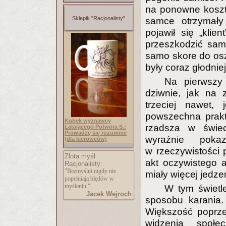
na ponowne koszt
Sklepik "Racjonalisty"
samce otrzymały
pojawił się „klie
przeszkodzić sam
samo skore do os
były coraz głodnie
Na pierwszy
dziwnie, jak na 
trzeciej nawet, 
powszechna prakt
Kubek wyznawcy
rzadsza w świec
Latającego Potwora S.:
Prowadzę się rozumnie
wyraźnie poka
(dla kierowców)
w rzeczywistości p
Złota myśl
akt oczywistego 
Racjonalisty:
"Bezmyślni nigdy nie
miały więcej jedze
popełniają błędów w
myśleniu."
W tym świetl
Jacek Wejroch
sposobu karania
Większość poprze
widzenia społe