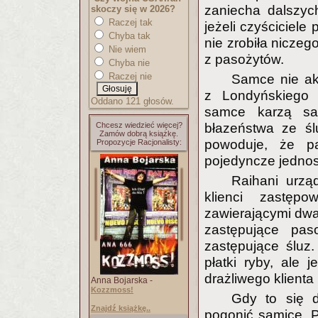
zaniecha dalszyc
skoczy się w 2026?
Raczej tak
jeżeli czyściciele
Chyba tak
nie zrobiła niczeg
Nie wiem
z pasożytów.
Chyba nie
Raczej nie
Samce nie ak
z Londyńskiego 
Oddano 121 głosów.
samce karzą sam
Chcesz wiedzieć więcej?
błazeństwa ze śl
Zamów dobrą książkę.
powoduje, że pa
Propozycje Racjonalisty:
pojedyncze jednos
Raihani urząd
klienci zastępo
zawierającymi dwa
zastępujące pas
zastępujące śluz.
płatki ryby, ale j
drażliwego klienta
Anna Bojarska -
Kozzmoss!
Gdy to się d
Znajdź książkę..
pogonić samice. P