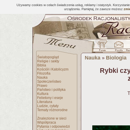
Używamy cookies w celach świadczenia usług, reklamy i statystyk. Korzystani
urządzeniu. Pamiętaj, że zawsze możesz
zmie
Nauka
Biologia
Światopogląd
»
Religie i sekty
Biblia
Rybki czy
Kościół i Katolicyzm
Filozofia
Nauka
Społeczeństwo
Prawo
Państwo i polityka
T
Kultura
Felietony i eseje
Literatura
Ludzie, cytaty
Tematy różnorodne
Znalezione w sieci
Współpraca
Pytania i odpowiedzi