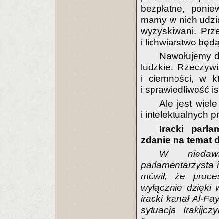
bezpłatne, ponie
mamy w nich udzia
wyzyskiwani. Prze
i lichwiarstwo będ
Nawołujemy do 
ludzkie. Rzeczywi
i ciemności, w k
i sprawiedliwość i
Ale jest wie
i intelektualnych
Iracki parl
zdanie na temat 
W niedawn
parlamentarzysta i
mówił, że proces
wyłącznie dzięki
iracki kanał Al-Fa
sytuacja Irakijc