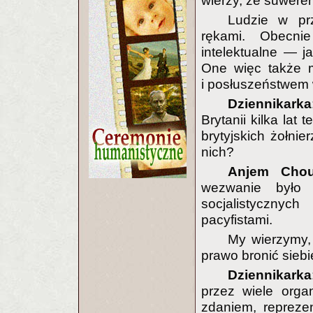
wierzy, że suweren
Ludzie w prze
rękami. Obecnie
intelektualne — ja
One więc także m
i posłuszeństwem 
Dziennikarka
Brytanii kilka lat
brytyjskich żołni
nich?
Anjem Chou
wezwanie było 
socjalistycznyc
pacyfistami.
My wierzymy,
prawo bronić siebi
Dziennikarka
przez wiele organ
zdaniem, repreze