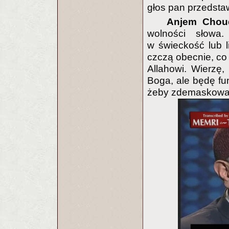
głos pan przedsta
Anjem Chou
wolności słowa
w świeckość lub li
czczą obecnie, co
Allahowi. Wierzę
Boga, ale będę fun
żeby zdemaskować 