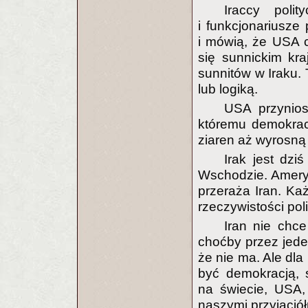
Iraccy poli
i funkcjonariusze
i mówią, że USA 
się sunnickim kr
sunnitów w Iraku. 
lub logiką.
USA przyniosł
któremu demokrac
ziaren aż wyrosną 
Irak jest dzi
Wschodzie. Amery
przeraża Iran. Ka
rzeczywistości pol
Iran nie chc
choćby przez jede
że nie ma. Ale dla 
być demokracją, 
na świecie, USA, 
naszymi przyjaciółmi