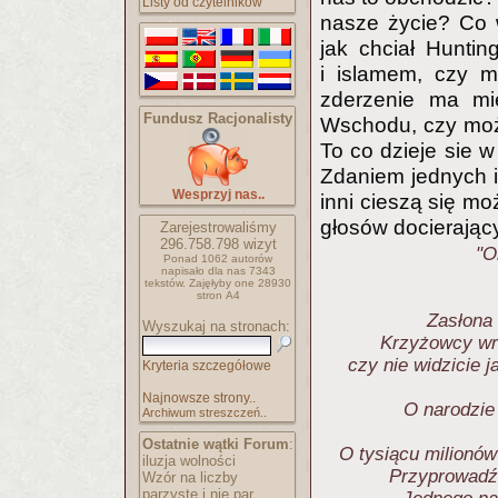
Listy od czytelników
nasze życie? Co w
jak chciał Huntin
i islamem, czy m
zderzenie ma mie
Fundusz Racjonalisty
Wschodu, czy moż
To co dzieje sie w
Zdaniem jednych i
Wesprzyj nas..
inni cieszą się m
głosów docierający
Zarejestrowaliśmy
296.758.798
wizyt
"O
Ponad 1062 autorów
napisało
dla nas 7343
tekstów.
Zajęłyby one 28930
stron A4
Zasłona 
Wyszukaj na stronach:
Krzyżowcy wró
czy nie widzicie j
Kryteria szczegółowe
Najnowsze strony..
O narodzie
Archiwum streszczeń..
Ostatnie wątki Forum
:
O tysiącu milionów
iluzja wolności
Przyprowadźc
Wzór na liczby
parzyste i nie par..