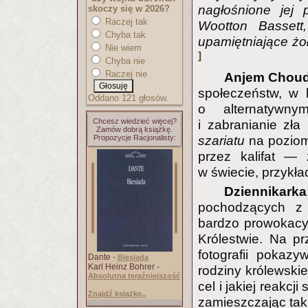
nagłośnione jej 
skoczy się w 2026?
Raczej tak
Wootton Bassett
Chyba tak
upamiętniające żoł
Nie wiem
]
Chyba nie
Raczej nie
Anjem Choud
społeczeństw, w 
Oddano 121 głosów.
o alternatywny
Chcesz wiedzieć więcej?
i zabranianie zł
Zamów dobrą książkę.
szariatu
na poziom
Propozycje Racjonalisty:
przez kalifat —
w świecie, przykład
Dziennikarka
pochodzących z 
bardzo prowokacyj
Królestwie. Na p
fotografii pokaz
Dante -
Biesiada
Karl Heinz Bohrer -
rodziny królewski
Absolutna teraźniejszość
cel i jakiej reakc
Znajdź książkę..
zamieszczając taką