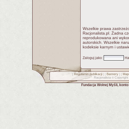
Wszelkie prawa zastrzeżo
Racjonalista.pl. Żadna c
reprodukowana ani wykorz
autorskich. Wszelkie nar
kodeksie karnym i ustawi
Zaloguj jako
:
Ha
Regulamin publikacji
Bannery
Mapa
[
] [
] [
Racjonalista
Copyright
©
Fundacja Wolnej Myśli, kont