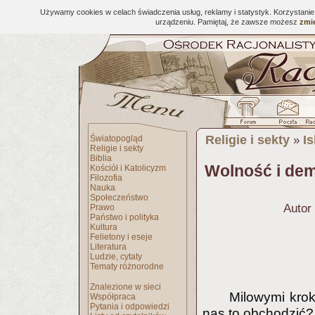
Używamy cookies w celach świadczenia usług, reklamy i statystyk. Korzystani
urządzeniu. Pamiętaj, że zawsze możesz
zmie
Religie i sekty
I
Światopogląd
»
Religie i sekty
Biblia
Wolność i dem
Kościół i Katolicyzm
Filozofia
Nauka
Społeczeństwo
Autor
Prawo
Państwo i polityka
Kultura
Felietony i eseje
Literatura
Ludzie, cytaty
Tematy różnorodne
Znalezione w sieci
Milowymi krok
Współpraca
Pytania i odpowiedzi
nas to obchodzić?