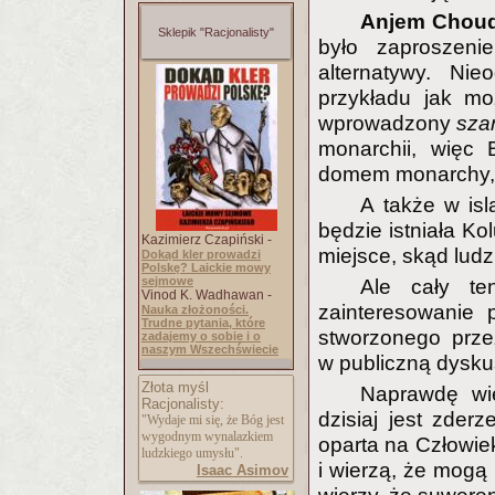
Anjem Chou
Sklepik "Racjonalisty"
było zaproszeni
alternatywy. Ni
przykładu jak mo
wprowadzony
szar
monarchii, więc
domem monarchy, ja
A także w isl
będzie istniała K
Kazimierz Czapiński -
miejsce, skąd lud
Dokąd kler prowadzi
Polskę? Laickie mowy
sejmowe
Ale cały te
Vinod K. Wadhawan -
zainteresowanie 
Nauka złożoności.
Trudne pytania, które
stworzonego prze
zadajemy o sobie i o
naszym Wszechświecie
w publiczną dyskus
Złota myśl
Naprawdę wi
Racjonalisty:
dzisiaj jest zderz
"Wydaje mi się, że Bóg jest
wygodnym wynalazkiem
oparta na Człowie
ludzkiego umysłu".
i wierzą, że mogą 
Isaac Asimov