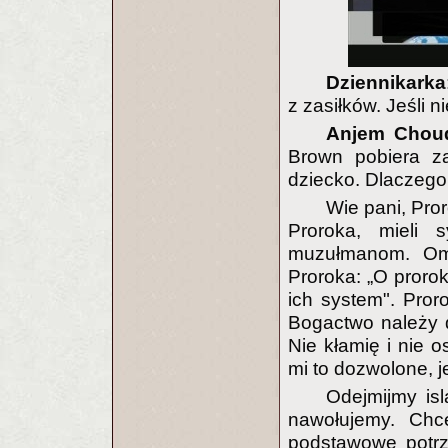
Dziennikarka
z zasiłków. Jeśli n
Anjem Chou
Brown pobiera z
dziecko. Dlaczego
Wie pani, Pr
Proroka, mieli 
muzułmanom. Oma
Proroka: „O proro
ich system". Pror
Bogactwo należy do
Nie kłamię i nie o
mi to dozwolone, j
Odejmijmy is
nawołujemy. Chc
podstawowe potrze