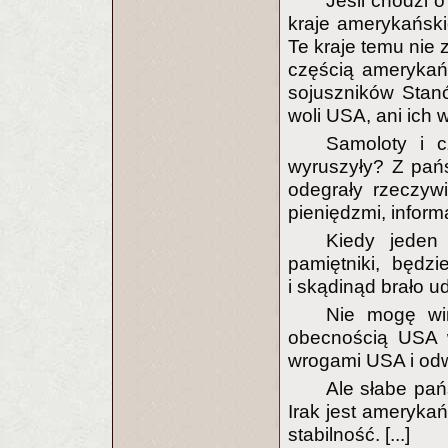
Jeśli chodzi o
kraje amerykańskie
Te kraje temu nie 
częścią amerykań
sojuszników Stan
woli USA, ani ich 
Samoloty i 
wyruszyły? Z państ
odegrały rzeczyw
pieniędzmi, infor
Kiedy jeden
pamiętniki, będzi
i skądinąd brało u
Nie mogę win
obecnością USA w
wrogami USA i odw
Ale słabe pań
Irak jest amerykań
stabilność. [...]