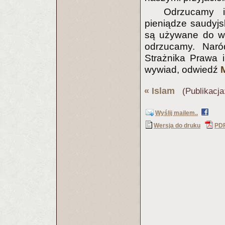
Odrzucamy i
pieniądze saudyjs
są używane do wsp
odrzucamy. Naró
Strażnika Prawa 
wywiad, odwiedź
«
Islam
(Publikacja
Wyślij mailem..
Wersja do druku
PD