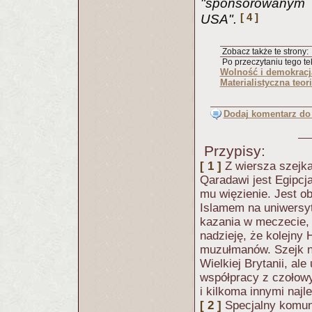
"sponsorowanym p
[ 4 ]
USA".
Zobacz także te strony:
Po przeczytaniu tego tek
Wolność i demokracja
Materialistyczna teor
Dodaj komentarz do 
Przypisy:
[ 1 ]
Z wiersza szejka
Qaradawi jest Egipcj
mu więzienie. Jest 
Islamem na uniwersy
kazania w meczecie, 
nadzieję, że kolejny
muzułmanów. Szejk n
Wielkiej Brytanii, al
współpracy z czołow
i kilkoma innymi naj
[ 2 ]
Specjalny komun