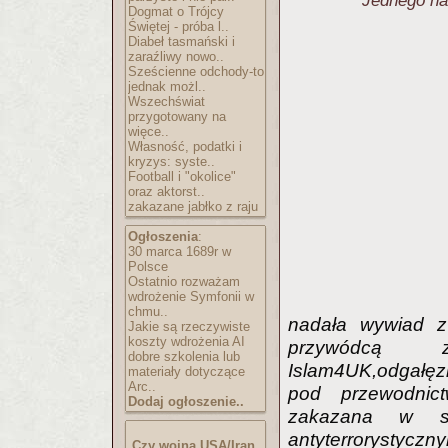
Jednego na
Dogmat o Trójcy
Świętej - próba l..
Diabeł tasmański i
zaraźliwy nowo..
Sześcienne odchody-to
jednak możl..
Wszechświat
przygotowany na
więce..
Własność, podatki i
kryzys: syste..
Football i "okolice"
oraz aktorst..
zakazane jabłko z raju
Ogłoszenia
:
30 marca 1689r w
Polsce
Ostatnio rozważam
wdrożenie Symfonii w
chmu..
nadała wywiad z
Jakie są rzeczywiste
koszty wdrożenia AI
przywódcą zd
dobre szkolenia lub
Islam4UK,odgałęzi
materiały dotyczące
Arc..
pod przewodnic
Dodaj ogłoszenie..
zakazana w s
antyterrorystycz
Czy wojna USA/Iran