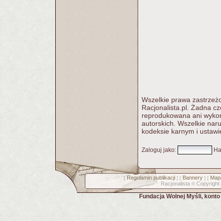
Wszelkie prawa zastrzeżo
Racjonalista.pl. Żadna c
reprodukowana ani wykorz
autorskich. Wszelkie nar
kodeksie karnym i ustawi
Zaloguj jako
:
Ha
Regulamin publikacji
Bannery
Mapa
[
] [
] [
Racjonalista
Copyright
©
Fundacja Wolnej Myśli, kont