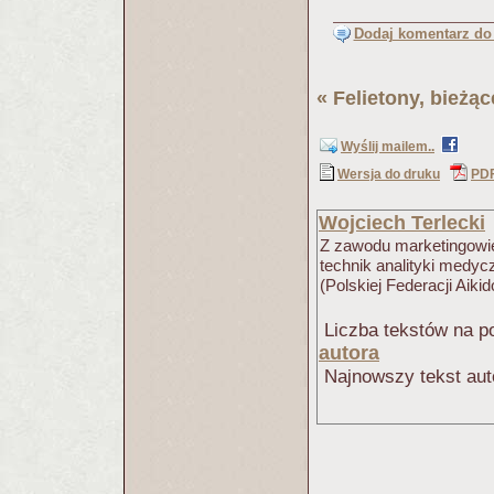
Dodaj komentarz do 
«
Felietony, bieżą
Wyślij mailem..
Wersja do druku
PD
Wojciech Terlecki
Z zawodu marketingowiec
technik analityki medyc
(Polskiej Federacji Aikid
Liczba tekstów na po
autora
Najnowszy tekst aut