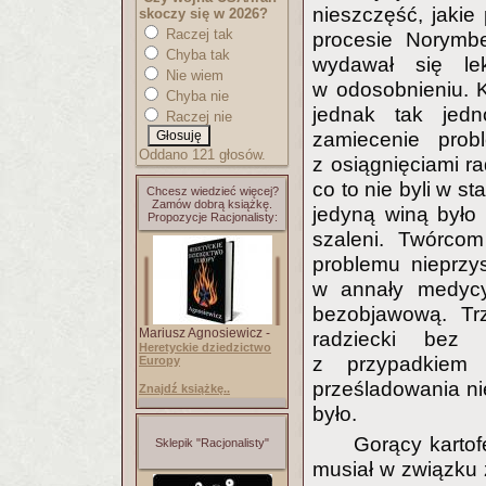
nieszczęść, jakie 
skoczy się w 2026?
Raczej tak
procesie Norymbe
Chyba tak
wydawał się le
Nie wiem
w odosobnieniu. Ko
Chyba nie
jednak tak jedn
Raczej nie
zamiecenie pro
Oddano 121 głosów.
z osiągnięciami ra
co to nie byli w s
Chcesz wiedzieć więcej?
Zamów dobrą książkę.
jedyną winą było 
Propozycje Racjonalisty:
szaleni. Twórcom
problemu nieprzy
w annały medycy
bezobjawową. Tr
Mariusz Agnosiewicz -
radziecki bez 
Heretyckie dziedzictwo
z przypadkiem 
Europy
prześladowania ni
Znajdź książkę..
było.
Gorący kartofe
Sklepik "Racjonalisty"
musiał w związku 