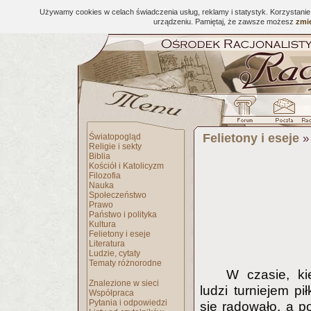
Używamy cookies w celach świadczenia usług, reklamy i statystyk. Korzystani
urządzeniu. Pamiętaj, że zawsze możesz
zmie
Felietony i eseje
Światopogląd
Religie i sekty
Biblia
Kościół i Katolicyzm
Filozofia
Nauka
Społeczeństwo
Prawo
Państwo i polityka
Kultura
Felietony i eseje
Literatura
Ludzie, cytaty
Tematy różnorodne
W czasie, ki
Znalezione w sieci
ludzi turniejem p
Współpraca
Pytania i odpowiedzi
się radowało, a po