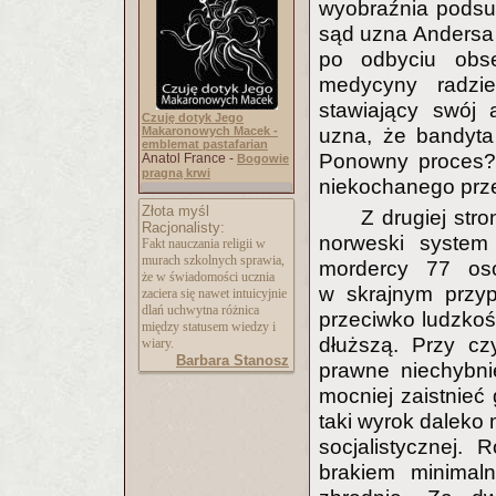
wyobraźnia podsu
sąd uzna Andersa z
po odbyciu obse
medycyny radzie
stawiający swój 
Czuję dotyk Jego
Makaronowych Macek -
uzna, że bandyta
emblemat pastafarian
Ponowny proces? 
Anatol France -
Bogowie
pragną krwi
niekochanego prze
Złota myśl
Z drugiej str
Racjonalisty:
norweski system 
Fakt nauczania religii w
murach szkolnych sprawia,
mordercy 77 osó
że w świadomości ucznia
w skrajnym przyp
zaciera się nawet intuicyjnie
dlań uchwytna różnica
przeciwko ludzkośc
między statusem wiedzy i
dłuższą. Przy cz
wiary.
Barbara Stanosz
prawne niechybni
mocniej zaistnieć
taki wyrok daleko 
socjalistycznej. 
brakiem minimal