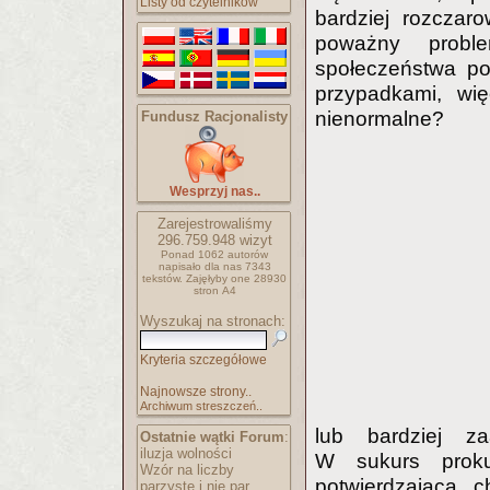
Listy od czytelników
bardziej rozczar
poważny probl
społeczeństwa po
przypadkami, wię
nienormalne?
Fundusz Racjonalisty
Wesprzyj nas..
Zarejestrowaliśmy
296.759.948
wizyt
Ponad 1062 autorów
napisało
dla nas 7343
tekstów.
Zajęłyby one 28930
stron A4
Wyszukaj na stronach:
Kryteria szczegółowe
Najnowsze strony..
Archiwum streszczeń..
lub bardziej z
Ostatnie wątki Forum
:
iluzja wolności
W sukurs prokur
Wzór na liczby
potwierdzająca 
parzyste i nie par..