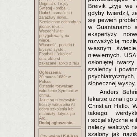
Dogmat o Trójcy
Breivik „żyje we
Świętej - próba l..
gdyby twierdził, ż
Diabeł tasmański i
zaraźliwy nowo..
się pewien problem
Sześcienne odchody-to
w Guantanamo
jednak możl..
Wszechświat
ekspertyzy norw
przygotowany na
więce..
rozważyć tą możliw
Własność, podatki i
własnym świeci
kryzys: syste..
Football i "okolice"
niewiernych. USA
oraz aktorst..
osłoniętej twarz
zakazane jabłko z raju
szaleńcy i powin
Ogłoszenia
:
psychiatrycznych,
30 marca 1689r w
Polsce
słonecznej wyspy.
Ostatnio rozważam
wdrożenie Symfonii w
Anders Behri
chmu..
lekarze uznali go
Jakie są rzeczywiste
koszty wdrożenia AI
Christian Hatlo. 
dobre szkolenia lub
takiego werdyk
materiały dotyczące
Arc..
i socjalistyczne el
Dodaj ogłoszenie..
należy walczyć na
szalony jak nazi
Czy wojna USA/Iran