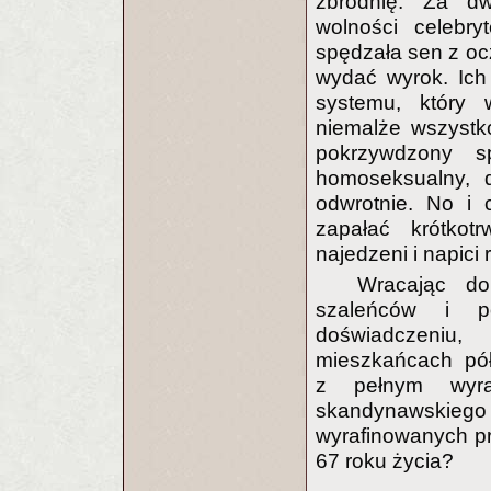
zbrodnię. Za dw
wolności celebry
spędzała sen z oc
wydać wyrok. Ich
systemu, który 
niemalże wszystko
pokrzywdzony s
homoseksualny, d
odwrotnie. No i
zapałać krótkot
najedzeni i napici 
Wracając d
szaleńców i p
doświadczeniu
mieszkańcach pół
z pełnym wyra
skandynawskiego
wyrafinowanych pr
67 roku życia?