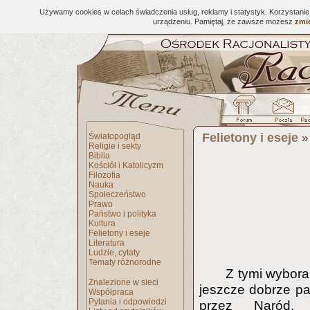
Używamy cookies w celach świadczenia usług, reklamy i statystyk. Korzystani
urządzeniu. Pamiętaj, że zawsze możesz
zmie
Felietony i eseje
Światopogląd
Religie i sekty
Biblia
Kościół i Katolicyzm
Filozofia
Nauka
Społeczeństwo
Prawo
Państwo i polityka
Kultura
Felietony i eseje
Literatura
Ludzie, cytaty
Tematy różnorodne
Z tymi wyboram
Znalezione w sieci
jeszcze dobrze pa
Współpraca
Pytania i odpowiedzi
przez Naród, p