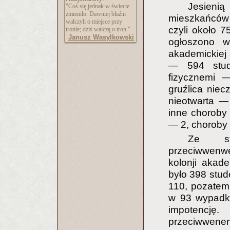
Jesienią
"Coś się jednak w świecie
zmieniło. Dawniej błaźni
mieszkańców 
walczyli o miejsce przy
czyli około 7
tronie; dziś walczą o tron."
Janusz Wasylkowski
ogłoszono w
akademickiej 
— 594 stud
fizycznemi 
gruźlica nie
nieotwarta —
inne choroby
— 2, choroby
Ze sta
przeciwwenwe
kolonji akad
było 398 stud
110, pozatem
w 93 wypadka
impotencj
przeciwwener