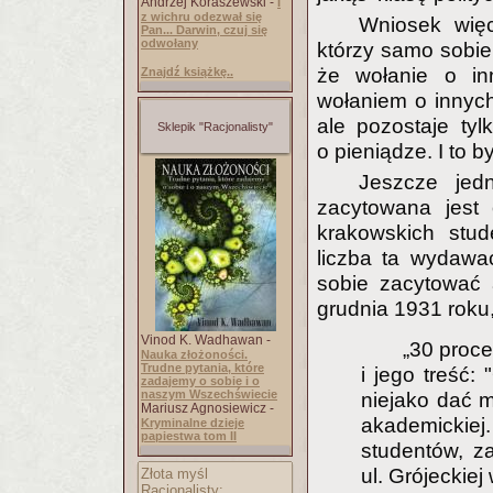
Andrzej Koraszewski -
I
z wichru odezwał się
Wniosek więc
Pan... Darwin, czuj się
odwołany
którzy samo sobie 
że wołanie o inn
Znajdź książkę..
wołaniem o innych
ale pozostaje tyl
Sklepik "Racjonalisty"
o pieniądze. I to by
Jeszcze jed
zacytowana jest
krakowskich stud
liczba ta wydawa
sobie zacytować 
grudnia 1931 roku
Vinod K. Wadhawan -
„30 proce
Nauka złożoności.
Trudne pytania, które
i jego treść:
zadajemy o sobie i o
naszym Wszechświecie
niejako dać 
Mariusz Agnosiewicz -
akademickiej
Kryminalne dzieje
papiestwa tom II
studentów, z
ul. Grójeckie
Złota myśl
Racjonalisty: