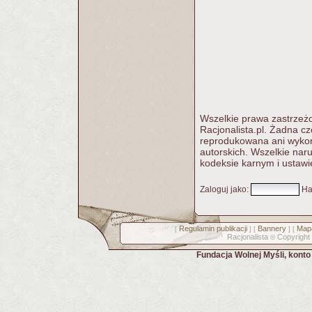
Wszelkie prawa zastrzeżo
Racjonalista.pl. Żadna c
reprodukowana ani wykorz
autorskich. Wszelkie nar
kodeksie karnym i ustawi
Zaloguj jako
:
Ha
Regulamin publikacji
Bannery
Mapa
[
] [
] [
Racjonalista
Copyright
©
Fundacja Wolnej Myśli, kont