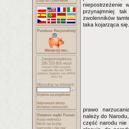
Listy od czytelników
niepostrzeżenie 
przynajmniej ta
zwolenników tamte
taka kojarząca się
Fundusz Racjonalisty
Wesprzyj nas..
Zarejestrowaliśmy
295.323.815
wizyt
Ponad 1062 autorów
napisało
dla nas 7343
tekstów.
Zajęłyby one 28930
stron A4
Wyszukaj na stronach:
Kryteria szczegółowe
Najnowsze strony..
Archiwum streszczeń..
prawo narzucani
Ostatnie wątki Forum
:
należy do Narodu,
iluzja wolności
część narodu nie 
Wzór na liczby
parzyste i nie par..