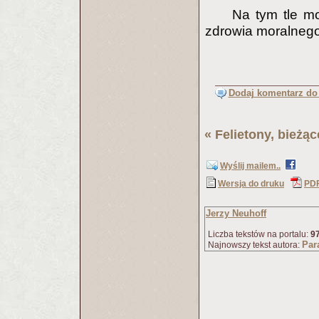
Na tym tle mo
zdrowia moralnego
Dodaj komentarz do 
«
Felietony, bieżą
Wyślij mailem..
Wersja do druku
PD
Jerzy Neuhoff
Liczba tekstów na portalu:
9
Par
Najnowszy tekst autora: