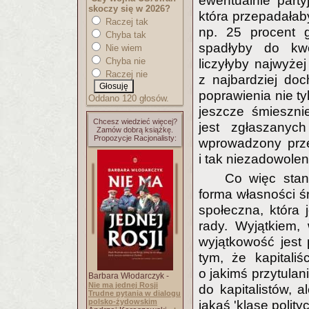
ewentualnie party
skoczy się w 2026?
która przepadałab
Raczej tak
np. 25 procent 
Chyba tak
spadłyby do kwo
Nie wiem
Chyba nie
liczyłyby najwyże
Raczej nie
z najbardziej do
poprawienia nie tyl
Oddano 120 głosów.
jeszcze śmieszni
Chcesz wiedzieć więcej?
jest zgłaszanych
Zamów dobrą książkę.
Propozycje Racjonalisty:
wprowadzony prze
i tak niezadowolen
Co więc stan
forma własności ś
społeczna, która 
rady. Wyjątkiem,
wyjątkowość jest
tym, że kapitaliś
o jakimś przytulan
Barbara Włodarczyk -
Nie ma jednej Rosji
do kapitalistów, 
Trudne pytania w dialogu
polsko-żydowskim
jakąś 'klasę polity