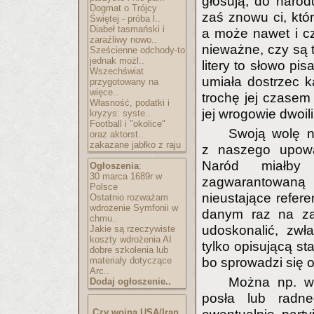
głosują, do narod
Dogmat o Trójcy
zaś znowu ci, któr
Świętej - próba l..
Diabeł tasmański i
a może nawet i cz
zaraźliwy nowo..
nieważne, czy są t
Sześcienne odchody-to
jednak możl..
litery to słowo p
Wszechświat
umiała dostrzec k
przygotowany na
więce..
trochę jej czasem
Własność, podatki i
jej wrogowie dwoili
kryzys: syste..
Football i "okolice"
Swoją wolę n
oraz aktorst..
zakazane jabłko z raju
z naszego upoważ
Naród miałby
Ogłoszenia
:
30 marca 1689r w
zagwarantowaną w
Polsce
nieustające refere
Ostatnio rozważam
wdrożenie Symfonii w
danym raz na za
chmu..
udoskonalić, zwł
Jakie są rzeczywiste
koszty wdrożenia AI
tylko opisującą st
dobre szkolenia lub
materiały dotyczące
bo sprowadzi się 
Arc..
Można np. w
Dodaj ogłoszenie..
posła lub radne
Czy wojna USA/Iran