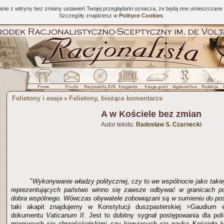
tanie z witryny bez zmiany ustawień Twojej przeglądarki oznacza, że będą one umieszcza
Szczegóły znajdziesz w
Polityce Cookies
Felietony i eseje
Felietony, bieżące komentarze
»
A w Kościele bez zmian
Autor tekstu:
Radosław S. Czarnecki
"
Wykonywanie władzy politycznej, czy to we wspólnocie jako takiej
reprezentujących państwo winno się zawsze odbywać w granicach p
dobra wspólnego. Wówczas obywatele zobowiązani są w sumieniu do po
taki akapit znajdujemy w Konstytucji duszpasterskiej >Gaudium 
dokumentu
Vaticanum II
. Jest to dobitny sygnał postępowania dla pol
mieniących się chrześcijańskimi czy kierujących się nauką Kościoła k