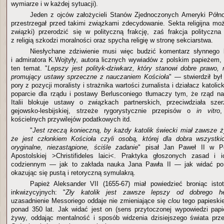
wymiarze i w każdej sytuacji).
Jeden z ojców założycieli Stanów Zjednoczonych Ameryki Półn
przestrzegał przed takimi związkami zdecydowanie. Sekta religijna moż
związki) przerodzić się w polityczną frakcję, zaś frakcja polityczna
z religią szkodzi moralności oraz spycha religię w stronę sekciarstwa.
Niesłychane zdziwienie musi więc budzić komentarz słynnego k
i admiratora K.Wojtyły, autora licznych wywiadów z polskim papieżem, 
ten temat. "
Lepszy jest polityk-dziwkarz, który stanowi dobre prawo, n
promujący ustawy sprzeczne z nauczaniem Kościoła
" — stwierdził był
pory z pozycji moralisty i strażnika wartości żurnalista i działacz katoli
poparcie dla rządu i postawy Berlusconiego tłumaczy tym, że rząd n
Italii blokuje ustawy o związkach partnerskich, przeciwdziała sze
gejowsko-lesbijskiej, strzeże rygorystycznie przepisów o
in vitro
,
kościelnych przywilejów podatkowych itd.
"
Jest rzeczą konieczną, by każdy katolik świecki miał zawsze 
że jest członkiem Kościoła czyli osobą, której dla dobra wszystki
oryginalne, niezastąpione, ściśle zadanie
" pisał Jan Paweł II w Po
Apostolskiej >Christifideles laici<. Praktyka głoszonych zasad i i
codziennym — jak to zakłada nauka Jana Pawła II — jak widać po 
okazując się pustą i retoryczną symulakrą.
Papież Aleksander VII (1655-67) miał powiedzieć broniąc istot
inkwizycyjnych: "
Zły katolik jest zawsze lepszy od dobrego he
uzasadnienie Messoriego oddaje nie zmieniające się
clou
tego papiesk
ponad 350 lat. Jak widać jest on (sens przytoczonej wypowiedzi papi
żywy, oddając mentalność i sposób widzenia dzisiejszego świata przez