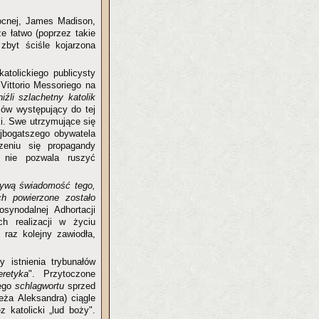
ocnej, James Madison,
e łatwo (poprzez takie
 zbyt ściśle kojarzona
atolickiego publicysty
Vittorio Messoriego na
iźli szlachetny katolik
 ów występujący do tej
cki. Swe utrzymujące się
ajbogatszego obywatela
rzeniu się propagandy
 nie pozwala ruszyć
żywą świadomość tego,
ch powierzone zostało
synodalnej Adhortacji
ch realizacji w życiu
raz kolejny zawiodła,
y istnienia trybunałów
retyka
". Przytoczone
iego
schlagwortu
sprzed
eża Aleksandra) ciągle
 katolicki „lud boży".