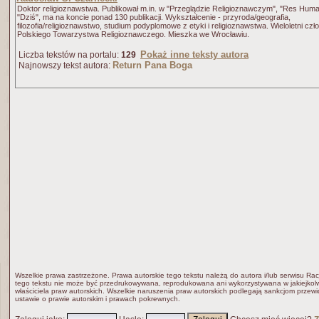
Doktor religioznawstwa. Publikował m.in. w "Przeglądzie Religioznawczym", "Res Huma
"Dziś", ma na koncie ponad 130 publikacji. Wykształcenie - przyroda/geografia,
filozofia/religioznawstwo, studium podyplomowe z etyki i religioznawstwa. Wieloletni czł
Polskiego Towarzystwa Religioznawczego. Mieszka we Wrocławiu.
Pokaż inne teksty autora
Liczba tekstów na portalu:
129
Return Pana Boga
Najnowszy tekst autora:
Wszelkie prawa zastrzeżone. Prawa autorskie tego tekstu należą do autora i/lub serwisu Rac
tego tekstu nie może być przedrukowywana, reprodukowana ani wykorzystywana w jakiejkolw
właściciela praw autorskich. Wszelkie naruszenia praw autorskich podlegają sankcjom przew
ustawie o prawie autorskim i prawach pokrewnych.