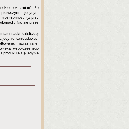
hodzie bez zmian", że
ż pierwszym i jedynym
, niezmienność (a przy
 okopach. Nic się przez
iaru nauki katolickiej
a jedynie konkludować,
ltowane, nagłaśniane,
łowieka współczesnego
a produkuje się jedynie