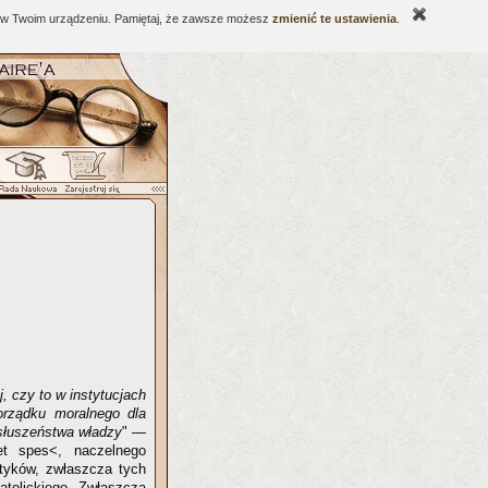
ne w Twoim urządzeniu. Pamiętaj, że zawsze możesz
zmienić te ustawienia
.
, czy to w instytucjach
orządku moralnego dla
słuszeństwa władzy
" —
et spes<, naczelnego
ityków, zwłaszcza tych
atolickiego. Zwłaszcza