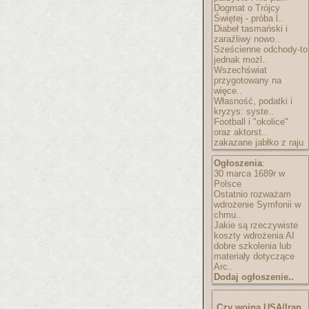
Dogmat o Trójcy
Świętej - próba l..
Diabeł tasmański i
zaraźliwy nowo..
Sześcienne odchody-to
jednak możl..
Wszechświat
przygotowany na
więce..
Własność, podatki i
kryzys: syste..
Football i "okolice"
oraz aktorst..
zakazane jabłko z raju
Ogłoszenia
:
30 marca 1689r w
Polsce
Ostatnio rozważam
wdrożenie Symfonii w
chmu..
Jakie są rzeczywiste
koszty wdrożenia AI
dobre szkolenia lub
materiały dotyczące
Arc..
Dodaj ogłoszenie..
Czy wojna USA/Iran