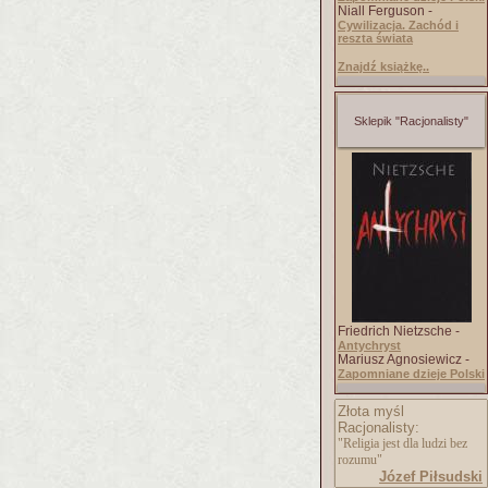
Niall Ferguson -
Cywilizacja. Zachód i
reszta świata
Znajdź książkę..
Sklepik "Racjonalisty"
Friedrich Nietzsche -
Antychryst
Mariusz Agnosiewicz -
Zapomniane dzieje Polski
Złota myśl
Racjonalisty:
"Religia jest dla ludzi bez
rozumu"
Józef Piłsudski