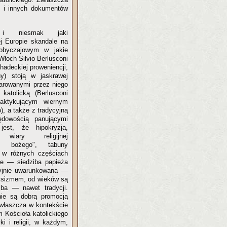
k i innych dokumentów
 i niesmak jaki
ej Europie skandale na
obyczajowym w jakie
 Włoch Silvio Berlusconi
chadeckiej proweniencji,
y) stoją w jaskrawej
larowanymi przez niego
 katolicką (Berlusconi
raktykującym wiernym
o), a także z tradycyjną
rzędowością panującymi
jest, że hipokryzja,
ć wiary religijnej
du bożego", tabuny
t w różnych częściach
cie — siedziba papieża
cyjnie uwarunkowaną —
ksizmem, od wieków są
 ba — nawet tradycji.
nie są dobrą promocją
Zwłaszcza w kontekście
 Kościoła katolickiego
ki i religii, w każdym,