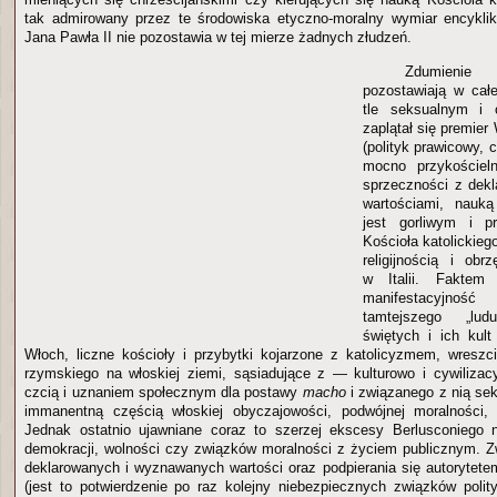
tak admirowany przez te środowiska etyczno-moralny wymiar encykli
Jana Pawła II nie pozostawia w tej mierze żadnych złudzeń.
Zdumienie
pozostawiają w cał
tle seksualnym i 
zaplątał się premier
(polityk prawicowy, 
mocno przykościeln
sprzeczności z dek
wartościami, nauką
jest gorliwym i p
Kościoła katolickieg
religijnością i ob
w Italii. Faktem 
manifestacyjnoś
tamtejszego „lu
świętych i ich kul
Włoch, liczne kościoły i przybytki kojarzone z katolicyzmem, wresz
rzymskiego na włoskiej ziemi, sąsiadujące z — kulturowo i cywiliza
czcią i uznaniem społecznym dla postawy
macho
i związanego z nią se
immanentną częścią włoskiej obyczajowości, podwójnej moralności,
Jednak ostatnio ujawniane coraz to szerzej ekscesy Berlusconiego 
demokracji, wolności czy związków moralności z życiem publicznym. 
deklarowanych i wyznawanych wartości oraz podpierania się autorytetem
(jest to potwierdzenie po raz kolejny niebezpiecznych związków polity