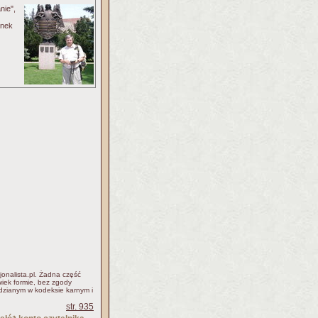
nie",
onek
jonalista.pl. Żadna część
iek formie, bez zgody
idzianym w kodeksie karnym i
str. 935