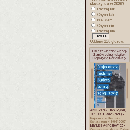
skoczy się w 2026?
Raczej tak
Chyba tak
Nie wiem
Chyba nie
Raczej nie
Oddano 120 głosów.
Chcesz wiedzieć więcej?
Zamów dobrą książkę.
Propozycje Racjonalisty:
Artur Patek, Jan Rydel,
Janusz J. Węc (red.) -
Najnowsza Historia
Świata tom 4 1995-2007
Mariusz Agnosiewicz -
Zapomniane dzieje Polski