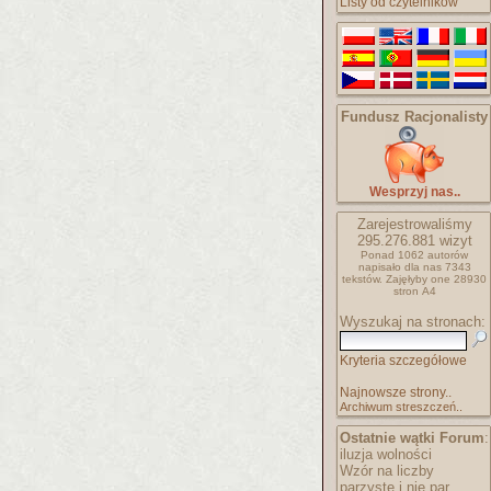
Listy od czytelników
Fundusz Racjonalisty
Wesprzyj nas..
Zarejestrowaliśmy
295.276.881
wizyt
Ponad 1062 autorów
napisało
dla nas 7343
tekstów.
Zajęłyby one 28930
stron A4
Wyszukaj na stronach:
Kryteria szczegółowe
Najnowsze strony..
Archiwum streszczeń..
Ostatnie wątki Forum
:
iluzja wolności
Wzór na liczby
parzyste i nie par..