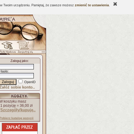
ne w Twoim urządzeniu. Pamiętaj, że zawsze możesz
zmienić te ustawienia
.
Zaloguj jako
:
Hasło
:
OpenID
Załóż sobie konto..
W koszyku masz
1 pozycję = 36,00 zł
Szczegóły/kupuję..
Pobierz katalog pozycji