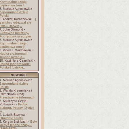
Kryminalne dzieje
papiestwa tom I
5. Mariusz Agnosiewicz -
Zapomniane dzieje
Polski
6. Andrzej Koraszewski -
I
z wichru odezwał się
Pan... Darwin,..
7. John Diamond -
Cudowne mikstury.
Podręcznik sceptyka
8. Mariusz Agnosiewicz -
Kryminalne dzieje
papiestwa tom II
9. Vinod K. Wadhawan -
Nauka złożoności.
Trudne pytania,..
10. Kazimierz Czapiński -
Dokąd kler prowadzi
Polskę? Laickie..
1. Mariusz Agnosiewicz -
Zapomniane dzieje
Polski
2. Wanda Krzemińska i
Piotr Nowak (red) -
Przestrzenie informacji
3. Katarzyna Sztop-
Rutkowska -
Próba
dialogu. Polacy i Żydzi
w..
4. Ludwik Bazylow -
Obalenie caratu
5. Kerstin Steinbach -
Były
kiedyś lepsze czasy...
(1965-1975)..