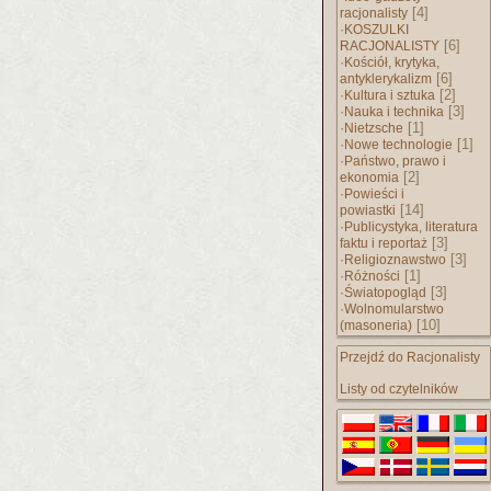
[4]
racjonalisty
·
KOSZULKI
[6]
RACJONALISTY
·
Kościół, krytyka,
[6]
antyklerykalizm
·
[2]
Kultura i sztuka
·
[3]
Nauka i technika
·
[1]
Nietzsche
·
[1]
Nowe technologie
·
Państwo, prawo i
[2]
ekonomia
·
Powieści i
[14]
powiastki
·
Publicystyka, literatura
[3]
faktu i reportaż
·
[3]
Religioznawstwo
·
[1]
Różności
·
[3]
Światopogląd
·
Wolnomularstwo
[10]
(masoneria)
Przejdź do Racjonalisty
Listy od czytelników