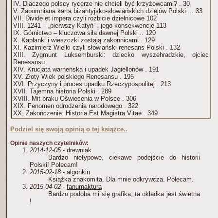
IV. Dlaczego polscy rycerze nie chcieli być krzyżowcami? . 30
V. Zapomniana karta bizantyjsko-słowiańskich dziejów Polski ... 33
VII. Divide et impera czyli rozbicie dzielnicowe 102
VIII. 1241 – „pierwszy Katyń” i jego konsekwencje 113
IX. Górnictwo – kluczowa siła dawnej Polski .. 120
X. Kapłanki i wieszczki zostają zakonnicami . 129
XI. Kazimierz Wielki czyli słowiański renesans Polski . 132
XIII. Zygmunt Luksemburski: dziecko wyszehradzkie, ojciec
Renesansu
XIV. Krucjata warneńska i upadek Jagiellonów . 191
XV. Złoty Wiek polskiego Renesansu . 195
XVI. Przyczyny i proces upadku Rzeczypospolitej . 213
XVII. Tajemna historia Polski . 289
XVIII. Mit braku Oświecenia w Polsce . 306
XIX. Fenomen odrodzenia narodowego . 322
XX. Zakończenie: Historia Est Magistra Vitae . 349
Podziel się swoją opinią o tej książce..
Opinie naszych czytelników:
2014-12-05
-
drewniak
Bardzo nietypowe, ciekawe podejście do historii
Polski! Polecam!
2015-02-18
-
algonkin
Książka znakomita. Dla mnie odkrywcza. Polecam.
2015-04-02
-
fanumaktura
Bardzo podoba mi się grafika, ta okładka jest świetna
!