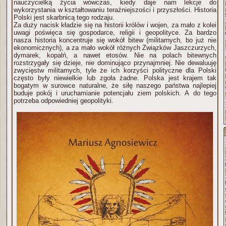
nauczycielką życia wówczas, kiedy daje nam lekcje do
wykorzystania w kształtowaniu teraźniejszości i przyszłości. Historia
Polski jest skarbnicą tego rodzaju.
Za duży nacisk kładzie się na historii królów i wojen, za mało z kolei
uwagi poświęca się gospodarce, religii i geopolityce. Za bardzo
nasza historia koncentruje się wokół bitew (militarnych, bo już nie
ekonomicznych), a za mało wokół różnych Związków Jaszczurzych,
dymarek, kopalń, a nawet etosów. Nie na polach bitewnych
rozstrzygały się dzieje, nie dominująco przynajmniej. Nie dewaluuję
zwycięstw militarnych, tyle że ich korzyści poli­tyczne dla Polski
często były niewielkie lub zgoła żadne. Polska jest krajem tak
bogatym w surowce naturalne, że siłę naszego państwa najlepiej
buduje pokój i uruchamianie potencjału ziem polskich. A do tego
potrzeba odpowiedniej geopolityki.