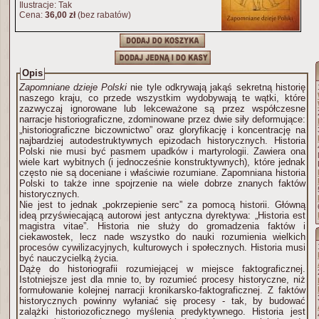
Ilustracje: Tak
Cena:
36,00 zł
(bez rabatów)
Opis
Zapomniane dzieje Polski
nie tyle odkrywają jakąś sekretną historię
naszego kraju, co przede wszystkim wydobywają te wątki, które
zazwyczaj ignorowane lub lekceważone są przez współczesne
narracje historiograficzne, zdominowane przez dwie siły deformujące:
„historiograficzne biczownictwo” oraz gloryfikację i koncentrację na
najbardziej autodestruktywnych epizodach historycznych. Historia
Polski nie musi być pasmem upadków i martyrologii. Zawiera ona
wiele kart wybitnych (i jednocześnie konstruktywnych), które jednak
często nie są doceniane i właściwie rozumiane. Zapomniana historia
Polski to także inne spojrzenie na wiele dobrze znanych faktów
historycznych.
Nie jest to jednak „pokrzepienie serc” za pomocą historii. Główną
ideą przyświecającą autorowi jest antyczna dyrektywa: „Historia est
magistra vitae”. Historia nie służy do gromadzenia faktów i
ciekawostek, lecz nade wszystko do nauki rozumienia wielkich
procesów cywilizacyjnych, kulturowych i społecznych. Historia musi
być nauczycielką życia.
Dążę do historiografii rozumiejącej w miejsce faktograficznej.
Istotniejsze jest dla mnie to, by rozumieć procesy historyczne, niż
formułowanie kolejnej narracji kronikarsko-faktograficznej. Z faktów
historycznych powinny wyłaniać się procesy - tak, by budować
zalążki historiozoficznego myślenia predyktywnego. Historia jest