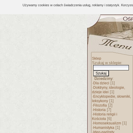
Używamy cookies w celach świadczenia usług, reklamy i statystyk. Korzys
Sklep
Szukaj w sklepie:
Dziedziny
:
·
[1]
Dla dzieci
·
Doktryny, ideologie,
[1]
dzieje idei
·
Encyklopedie, słowniki,
[1]
leksykony
·
[2]
Filozofia
·
[7]
Historia
·
Historia religii i
[6]
Kościoła
·
[1]
Homoseksualizm
·
[1]
Humanistyka
·
Ideo-gadżety