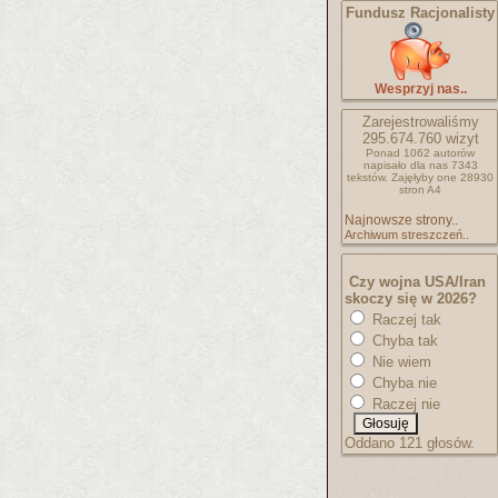
Fundusz Racjonalisty
Wesprzyj nas..
Zarejestrowaliśmy
295.674.760
wizyt
Ponad 1062 autorów
napisało
dla nas 7343
tekstów.
Zajęłyby one 28930
stron A4
Najnowsze strony..
Archiwum streszczeń..
Czy wojna USA/Iran
skoczy się w 2026?
Raczej tak
Chyba tak
Nie wiem
Chyba nie
Raczej nie
Oddano 121 głosów.