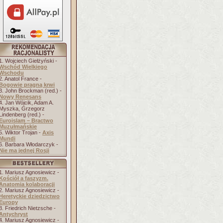
1. Wojciech Giełżyński -
Wschód Wielkiego
Wschodu
2. Anatol France -
Bogowie pragną krwi
3. John Brockman (red.) -
Nowy Renesans
4. Jan Wójcik, Adam A.
Myszka, Grzegorz
Lindenberg (red.) -
Euroislam – Bractwo
Muzułmańskie
5. Wiktor Trojan -
Axis
Mundi
6. Barbara Włodarczyk -
Nie ma jednej Rosji
1. Mariusz Agnosiewicz -
Kościół a faszyzm.
Anatomia kolaboracji
2. Mariusz Agnosiewicz -
Heretyckie dziedzictwo
Europy
3. Friedrich Nietzsche -
Antychryst
4. Mariusz Agnosiewicz -