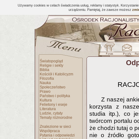
Używamy cookies w celach świadczenia usług, reklamy i statystyk. Korzystani
urządzeniu. Pamiętaj, że zawsze możesz
zmie
Odp
Światopogląd
Religie i sekty
Biblia
Kościół i Katolicyzm
Filozofia
Nauka
RACJO
Społeczeństwo
Prawo
Państwo i polityka
Z naszej ankie
Kultura
Felietony i eseje
korzysta z nasze
Literatura
studia itp.), co
Ludzie, cytaty
Tematy różnorodne
twórcom portalu o
Znalezione w sieci
że chodzi tutaj o 
Współpraca
nie o źródło got
Pytania i odpowiedzi