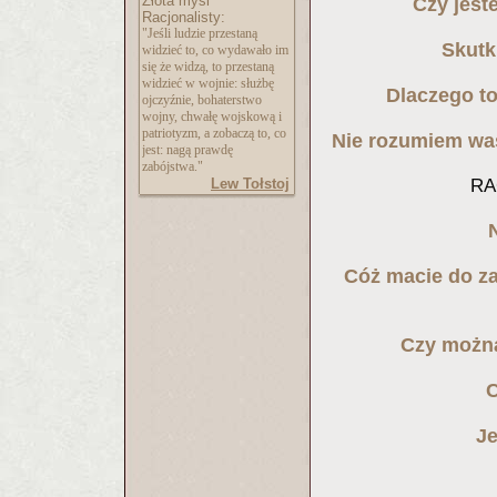
Złota myśl
Czy jest
Racjonalisty:
"Jeśli ludzie przestaną
Skutk
widzieć to, co wydawało im
się że widzą, to przestaną
widzieć w wojnie: służbę
Dlaczego to
ojczyźnie, bohaterstwo
wojny, chwałę wojskową i
patriotyzm, a zobaczą to, co
Nie rozumiem was,
jest: nagą prawdę
zabójstwa."
RA
Lew Tołstoj
N
Cóż macie do z
Czy można
C
Je