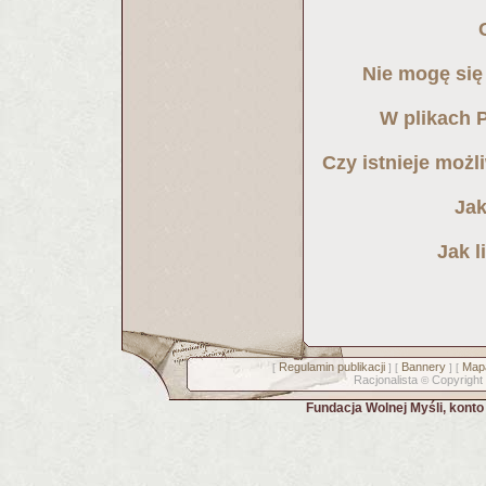
Nie mogę się 
W plikach P
Czy istnieje możl
Jak
Jak l
Regulamin publikacji
Bannery
Mapa
[
] [
] [
Racjonalista
Copyright
©
Fundacja Wolnej Myśli, kont