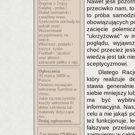
Nawet jeśli pozorn
Dogmat o Trójcy
przeciwko nam, to 
Świętej - próba l..
Diabeł tasmański i
to próba samodzi
zaraźliwy nowo..
obowiązujących po
Sześcienne odchody-to
jednak możl..
zacięcie polemic
Wszechświat
"ukrzyżować" w i
przygotowany na
więce..
poglądu, wyjąwsz
Własność, podatki i
kryzys: syste..
choć przecież jes
Football i "okolice"
wiedza jest tak n
oraz aktorst..
zakazane jabłko z raju
sceptycyzmowi.
Dlatego Racj
Ogłoszenia
:
30 marca 1689r w
który realizuje 
Polsce
Ostatnio rozważam
stawia generalni
wdrożenie Symfonii w
siebie mniejszy lu
chmu..
Jakie są rzeczywiste
ma być wybitni
koszty wdrożenia AI
informacyjna. Nas
dobre szkolenia lub
materiały dotyczące
celu a nie jakąś p
Arc..
też funkcjonuje, l
Dodaj ogłoszenie..
fałszywe prześwi
zajmujemy w całok
Czy wojna USA/Iran