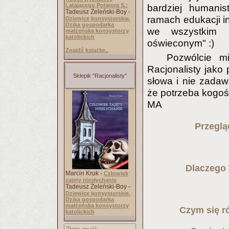
Latającego Potwora S.:
bardziej humanis
Tadeusz Żeleński-Boy -
ramach edukacji in
Dziewice konsystorskie.
Dzika gospodarka
we wszystkim s
małżeńska konsystorzy
katolickich
oświeconym" :)
Znajdź książkę..
Pozwólcie m
Racjonalisty jak
Sklepik "Racjonalisty"
słowa i nie zadawa
że potrzeba kogoś
MA
Przeglą
Dlaczego 
Marcin Kruk -
Człowiek
zajęty niesłychanie
Tadeusz Żeleński-Boy -
Dziewice konsystorskie.
Dzika gospodarka
małżeńska konsystorzy
Czym się r
katolickich