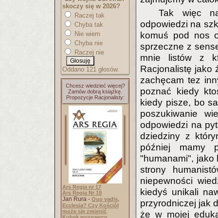
skoczy się w 2026?
Tak więc n
Raczej tak
odpowiedzi na szko
Chyba tak
komuś pod nos od
Nie wiem
Chyba nie
sprzeczne z sense
Raczej nie
mnie listów z kt
Racjonalistę jako 
Oddano 121 głosów.
zachęcam tez inny
Chcesz wiedzieć więcej?
poznać kiedy kto
Zamów dobrą książkę.
Propozycje Racjonalisty:
kiedy pisze, bo s
poszukiwanie wie
odpowiedzi na pyt
dziedziny z który
później mamy pr
"humanami", jako b
strony humanistó
niepewności wied
Ars Regia nr 17
kiedyś unikali naw
Ars Regia Nr 19
Jan Rura -
Quo vadis,
przyrodniczej jak 
Ecclesia? Czy Kościół
może się zmienić
że w mojej edukac
Kubek wyznawcy