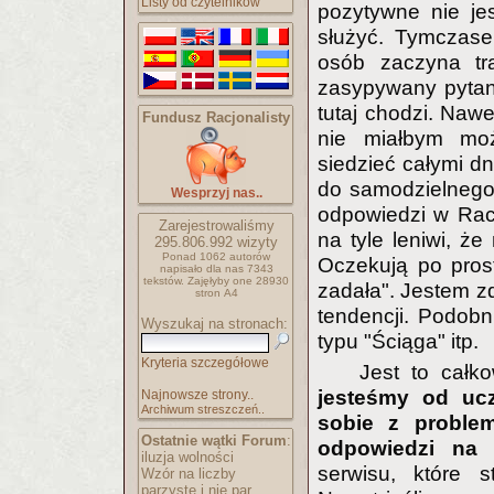
Listy od czytelników
pozytywne nie jes
służyć. Tymczase
osób zaczyna tr
zasypywany pytani
tutaj chodzi. Naw
Fundusz Racjonalisty
nie miałbym moż
siedzieć całymi dn
do samodzielnego 
Wesprzyj nas..
odpowiedzi w Racjo
Zarejestrowaliśmy
na tyle leniwi, że
295.806.992
wizyty
Ponad 1062 autorów
Oczekują po prost
napisało
dla nas 7343
tekstów.
Zajęłyby one 28930
zadała". Jestem z
stron A4
tendencji. Podobn
Wyszukaj na stronach:
typu "Ściąga" itp.
Kryteria szczegółowe
Jest to całk
jesteśmy od ucz
Najnowsze strony..
Archiwum streszczeń..
sobie z problem
Ostatnie wątki Forum
:
odpowiedzi na 
iluzja wolności
serwisu, które s
Wzór na liczby
parzyste i nie par..