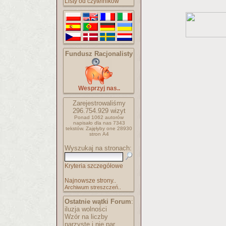
Listy od czytelników
Fundusz Racjonalisty
Wesprzyj nas..
Zarejestrowaliśmy
296.754.929
wizyt
Ponad 1062 autorów
napisało
dla nas 7343
tekstów.
Zajęłyby one 28930
stron A4
Wyszukaj na stronach:
Kryteria szczegółowe
Najnowsze strony..
Archiwum streszczeń..
Ostatnie wątki Forum
:
iluzja wolności
Wzór na liczby
parzyste i nie par..