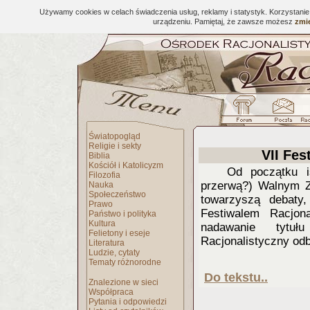
Używamy cookies w celach świadczenia usług, reklamy i statystyk. Korzystani
urządzeniu. Pamiętaj, że zawsze możesz
zmie
Światopogląd
Religie i sekty
VII Fes
Biblia
Kościół i Katolicyzm
Od początku i
Filozofia
przerwą?) Walnym 
Nauka
Społeczeństwo
towarzyszą debaty,
Prawo
Festiwalem Racjon
Państwo i polityka
Kultura
nadawanie tyt
Felietony i eseje
Racjonalistyczny odb
Literatura
Ludzie, cytaty
Tematy różnorodne
Do tekstu..
Znalezione w sieci
Współpraca
Pytania i odpowiedzi