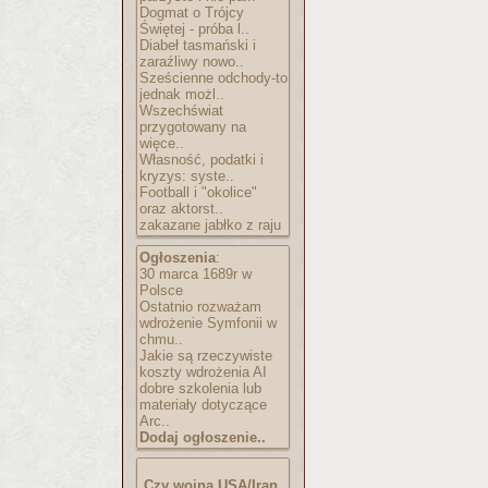
Dogmat o Trójcy
Świętej - próba l..
Diabeł tasmański i
zaraźliwy nowo..
Sześcienne odchody-to
jednak możl..
Wszechświat
przygotowany na
więce..
Własność, podatki i
kryzys: syste..
Football i "okolice"
oraz aktorst..
zakazane jabłko z raju
Ogłoszenia
:
30 marca 1689r w
Polsce
Ostatnio rozważam
wdrożenie Symfonii w
chmu..
Jakie są rzeczywiste
koszty wdrożenia AI
dobre szkolenia lub
materiały dotyczące
Arc..
Dodaj ogłoszenie..
Czy wojna USA/Iran