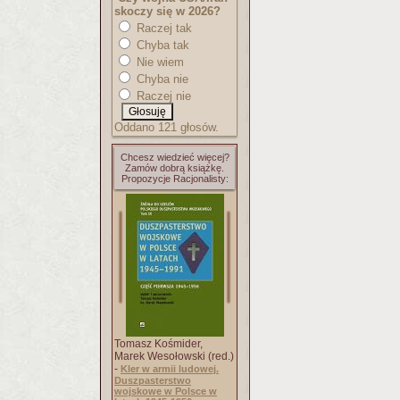
skoczy się w 2026?
Raczej tak
Chyba tak
Nie wiem
Chyba nie
Raczej nie
Oddano 121 głosów.
Chcesz wiedzieć więcej?
Zamów dobrą książkę.
Propozycje Racjonalisty:
Tomasz Kośmider,
Marek Wesołowski (red.)
-
Kler w armii ludowej.
Duszpasterstwo
wojskowe w Polsce w