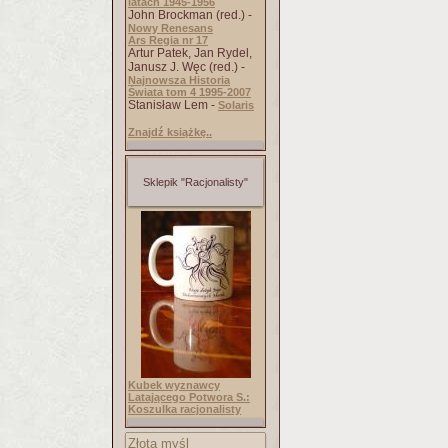
latach 1945-1956
John Brockman (red.) -
Nowy Renesans
Ars Regia nr 17
Artur Patek, Jan Rydel,
Janusz J. Węc (red.) -
Najnowsza Historia
Świata tom 4 1995-2007
Stanisław Lem -
Solaris
Znajdź książkę..
Sklepik "Racjonalisty"
Kubek wyznawcy
Latającego Potwora S.:
Koszulka racjonalisty
Złota myśl