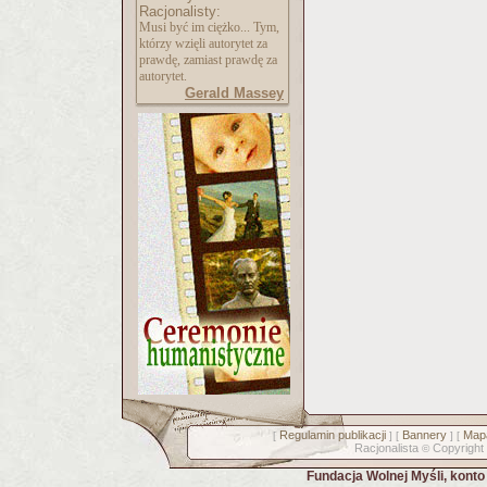
Racjonalisty:
Musi być im ciężko... Tym,
którzy wzięli autorytet za
prawdę, zamiast prawdę za
autorytet.
Gerald Massey
Regulamin publikacji
Bannery
Mapa
[
] [
] [
Racjonalista
Copyright
©
Fundacja Wolnej Myśli, kont