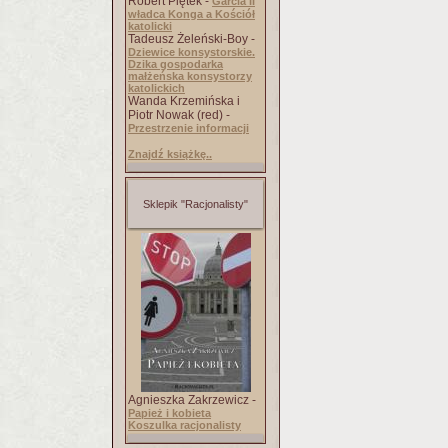
Robert Piętek -
Garcia II
władca Konga a Kościół
katolicki
Tadeusz Żeleński-Boy -
Dziewice konsystorskie.
Dzika gospodarka
małżeńska konsystorzy
katolickich
Wanda Krzemińska i
Piotr Nowak (red) -
Przestrzenie informacji
Znajdź książkę..
Sklepik "Racjonalisty"
Agnieszka Zakrzewicz -
Papież i kobieta
Koszulka racjonalisty