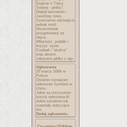
Dogmat o Trójcy
Świętej - próba l..
Diabeł tasmański i
zaraźliwy nowo..
Sześcienne odchody-to
jednak możl..
Wszechświat
przygotowany na
więce..
Własność, podatki i
kryzys: syste..
Football i "okolice"
oraz aktorst..
zakazane jabłko z raju
Ogłoszenia
:
30 marca 1689r w
Polsce
Ostatnio rozważam
wdrożenie Symfonii w
chmu..
Jakie są rzeczywiste
koszty wdrożenia AI
dobre szkolenia lub
materiały dotyczące
Arc..
Dodaj ogłoszenie..
Czy wojna USA/Iran