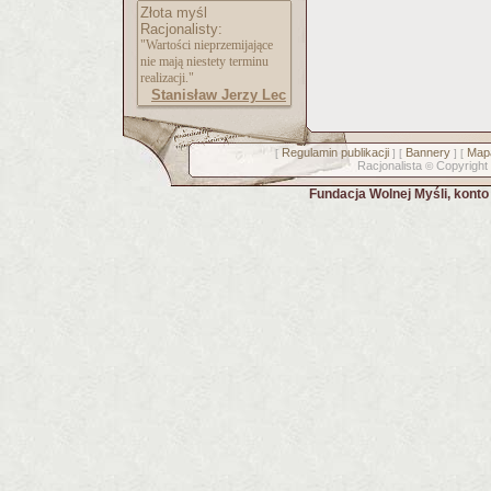
Złota myśl
Racjonalisty:
"Wartości nieprzemijające
nie mają niestety terminu
realizacji."
Stanisław Jerzy Lec
Regulamin publikacji
Bannery
Mapa
[
] [
] [
Racjonalista
Copyright
©
Fundacja Wolnej Myśli, kont