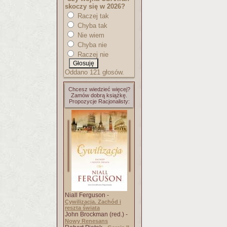
skoczy się w 2026?
Raczej tak
Chyba tak
Nie wiem
Chyba nie
Raczej nie
Oddano 121 głosów.
Chcesz wiedzieć więcej?
Zamów dobrą książkę.
Propozycje Racjonalisty:
Niall Ferguson -
Cywilizacja. Zachód i
reszta świata
John Brockman (red.) -
Nowy Renesans