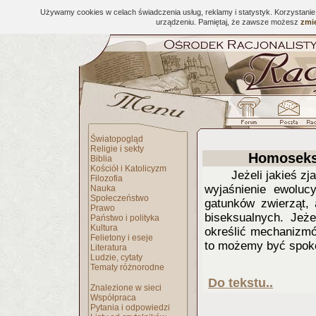
Używamy cookies w celach świadczenia usług, reklamy i statystyk. Korzystani
urządzeniu. Pamiętaj, że zawsze możesz
zmie
Światopogląd
Religie i sekty
Homoseksu
Biblia
Kościół i Katolicyzm
Jeżeli jakieś z
Filozofia
wyjaśnienie ewoluc
Nauka
Społeczeństwo
gatunków zwierząt,
Prawo
biseksualnych. Jeże
Państwo i polityka
Kultura
określić mechanizmó
Felietony i eseje
to możemy być spokoj
Literatura
Ludzie, cytaty
Tematy różnorodne
Do tekstu..
Znalezione w sieci
Współpraca
Pytania i odpowiedzi