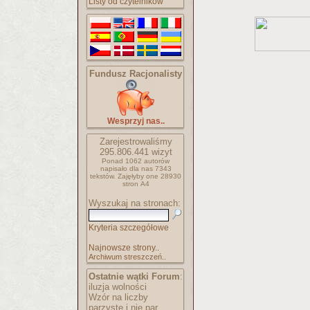
Listy od czytelników
Fundusz Racjonalisty
Wesprzyj nas..
Zarejestrowaliśmy
295.806.441
wizyt
Ponad 1062 autorów
napisało
dla nas 7343
tekstów.
Zajęłyby one 28930
stron A4
Wyszukaj na stronach:
Kryteria szczegółowe
Najnowsze strony..
Archiwum streszczeń..
Ostatnie wątki Forum
:
iluzja wolności
Wzór na liczby
parzyste i nie par..