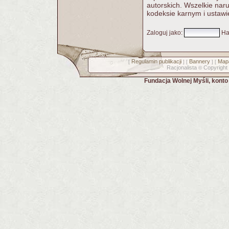
autorskich. Wszelkie nar
kodeksie karnym i ustawi
Zaloguj jako
:
Ha
Regulamin publikacji
Bannery
Mapa
[
] [
] [
Racjonalista
Copyright
©
Fundacja Wolnej Myśli, kont