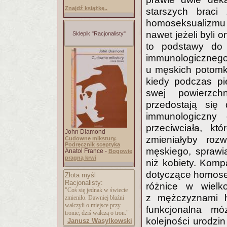
Znajdź książkę..
starszych braci
homoseksualizmu
nawet jeżeli byli 
Sklepik "Racjonalisty"
to podstawy do 
immunologiczneg
u męskich potomk
kiedy podczas pi
swej powierzch
przedostają się 
immunologiczny 
przeciwciała, kt
John Diamond -
zmieniałyby roz
Cudowne mikstury.
Podręcznik sceptyka
męskiego, sprawi
Anatol France -
Bogowie
pragną krwi
niż kobiety. Komp
dotyczące homose
Złota myśl
Racjonalisty:
różnice w wielk
"Coś się jednak w świecie
z mężczyznami he
zmieniło. Dawniej błaźni
walczyli o miejsce przy
funkcjonalna m
tronie; dziś walczą o tron."
kolejności urodz
Janusz Wasylkowski