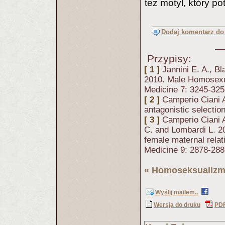
też motyl, który pot
Dodaj komentarz do 
Przypisy:
[ 1 ]
Jannini E. A., B
2010. Male Homosexua
Medicine 7: 3245-325
[ 2 ]
Camperio Ciani A
antagonistic selecti
[ 3 ]
Camperio Ciani A
C. and Lombardi L. 20
female maternal rela
Medicine 9: 2878-288
«
Homoseksualiz
Wyślij mailem..
Wersja do druku
PD