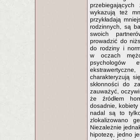
przebiegających 
wykazują też mni
przykładają mniej
rodzinnych, są ba
swoich partner
prowadzić do niżs
do rodziny i norm
w oczach mężc
psychologów e
ekstrawertyczn
charakteryzują si
skłonności do za
zauważyć, oczywiś
że źródłem hom
dosadnie, kobiety 
nadal są to tylk
zlokalizowano ge
Niezależnie jednak
hipotezę, jedno je