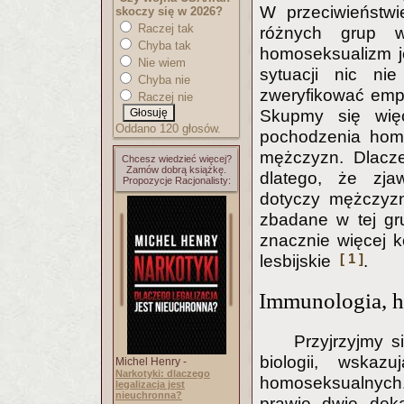
W przeciwieństwi
skoczy się w 2026?
Raczej tak
różnych grup w
Chyba tak
homoseksualizm je
Nie wiem
sytuacji nic ni
Chyba nie
zweryfikować empi
Raczej nie
Skupmy się więc
Oddano 120 głosów.
pochodzenia homo
mężczyzn. Dlacze
Chcesz wiedzieć więcej?
Zamów dobrą książkę.
dlatego, że zja
Propozycje Racjonalisty:
dotyczy mężczyzn,
zbadane w tej gru
znacznie więcej ko
[ 1 ]
lesbijskie
.
Immunologia, h
Przyjrzyjmy s
biologii, wska
Michel Henry -
Narkotyki: dlaczego
homoseksualnych
legalizacja jest
nieuchronna?
prawie dwie deka