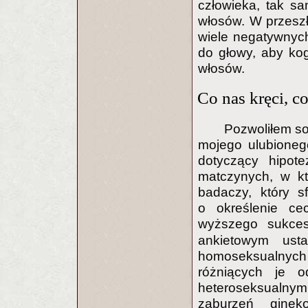
człowieka, tak sa
włosów. W przesz
wiele negatywnych
do głowy, aby ko
włosów.
Co nas kręci, c
Pozwoliłem so
mojego ulubioneg
dotyczący hipote
matczynych, w kt
badaczy, który s
o określenie cec
wyższego sukce
ankietowym usta
homoseksualnyc
różniących je 
heteroseksualnym
zaburzeń ginek