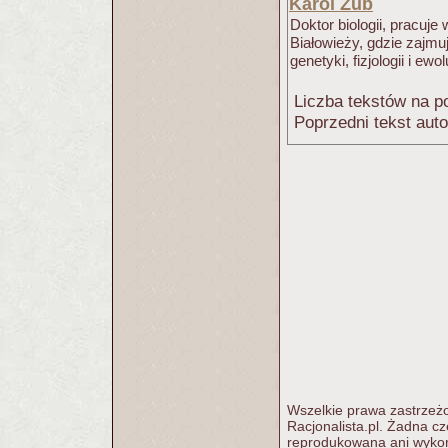
Karol Zub
Doktor biologii, pracuje
Białowieży, gdzie zajmuj
genetyki, fizjologii i ew
Liczba tekstów na po
Poprzedni tekst aut
Wszelkie prawa zastrzeżo
Racjonalista.pl. Żadna c
reprodukowana ani wykorz