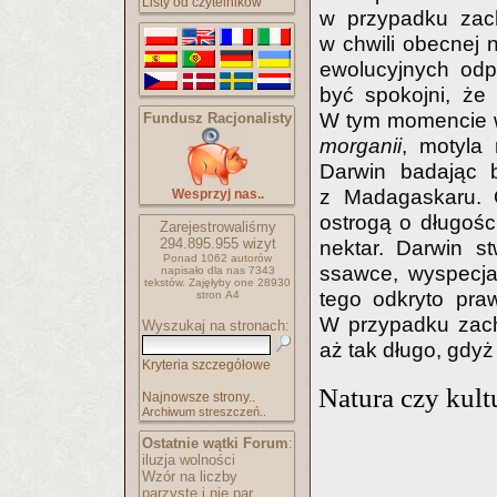
Listy od czytelników
w przypadku zach
w chwili obecnej 
ewolucyjnych odp
być spokojni, że
W tym momencie w
Fundusz Racjonalisty
morganii
, motyla 
Darwin badając
z Madagaskaru. O
Wesprzyj nas..
ostrogą o długośc
Zarejestrowaliśmy
294.895.955
wizyt
nektar. Darwin st
Ponad 1062 autorów
ssawce, wyspecja
napisało
dla nas 7343
tekstów.
Zajęłyby one 28930
tego odkryto praw
stron A4
W przypadku zac
Wyszukaj na stronach:
aż tak długo, gdy
Kryteria szczegółowe
Natura czy kult
Najnowsze strony..
Archiwum streszczeń..
Ostatnie wątki Forum
:
iluzja wolności
Wzór na liczby
parzyste i nie par..