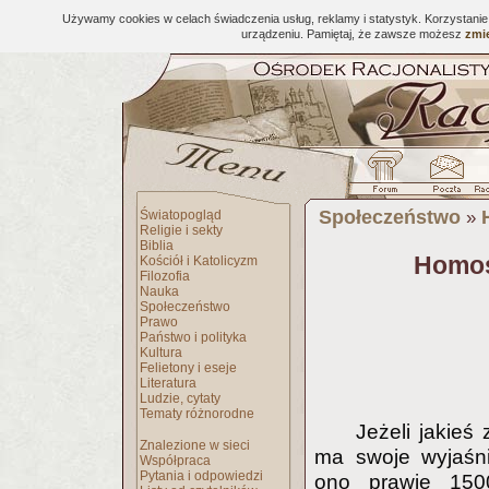
Używamy cookies w celach świadczenia usług, reklamy i statystyk. Korzystani
urządzeniu. Pamiętaj, że zawsze możesz
zmie
Społeczeństwo
Światopogląd
»
Religie i sekty
Biblia
Homos
Kościół i Katolicyzm
Filozofia
Nauka
Społeczeństwo
Prawo
Państwo i polityka
Kultura
Felietony i eseje
Literatura
Ludzie, cytaty
Tematy różnorodne
Jeżeli jakieś
Znalezione w sieci
ma swoje wyjaśni
Współpraca
Pytania i odpowiedzi
ono prawie 1500