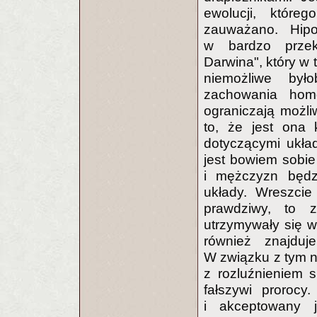
ewolucji, które
zauważano. Hipo
w bardzo przek
Darwina", który w 
niemożliwe był
zachowania hom
ograniczają możliw
to, że jest ona 
dotyczącymi ukła
jest bowiem sobie
i mężczyzn będ
układy. Wreszcie
prawdziwy, to 
utrzymywały się w
również znajduj
W związku z tym 
z rozluźnieniem 
fałszywi prorocy
i akceptowany j