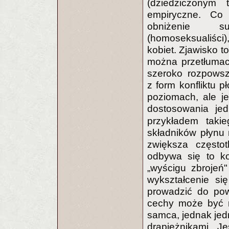
(dziedziczonym 
empiryczne. Co
obniżenie su
(homoseksualiści
kobiet. Zjawisko 
można przetłumacz
szeroko rozpowsz
z form konfliktu 
poziomach, ale j
dostosowania jed
przykładem takie
składników płynu
zwiększa częstot
odbywa się to ko
„wyścigu zbrojeń
wykształcenie si
prowadzić do pow
cechy może być n
samca, jednak jed
drapieżnikami. 