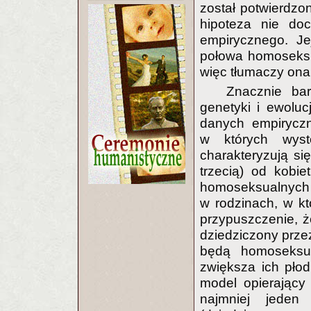
został potwierdzo
hipoteza nie doc
empirycznego. Je
połowa homoseksu
więc tłumaczy ona 
Znacznie bar
genetyki i ewoluc
danych empiryczn
w których wyst
charakteryzują si
trzecią) od kobie
homoseksualnych 
w rodzinach, w kt
przypuszczenie, że
dziedziczony prz
będą homoseksual
zwiększa ich pło
model opierający
najmniej jeden