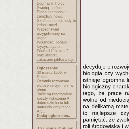
Dogmat o Trójcy
Świętej - próba l..
Diabeł tasmański i
zaraźliwy nowo..
Sześcienne odchody-to
jednak możl..
Wszechświat
przygotowany na
więce..
Własność, podatki i
kryzys: syste..
Football i "okolice"
oraz aktorst..
zakazane jabłko z raju
decyduje o rozwoju
Ogłoszenia
:
biologia czy wych
30 marca 1689r w
Polsce
istnieje ogromna
Ostatnio rozważam
wdrożenie Symfonii w
biologiczny chara
chmu..
tego, że prace n
Jakie są rzeczywiste
koszty wdrożenia AI
wolne od niedoci
dobre szkolenia lub
na delikatną mate
materiały dotyczące
Arc..
to najlepsze cz
Dodaj ogłoszenie..
pamiętać, że zwol
roli środowiska i
Czy wojna USA/Iran