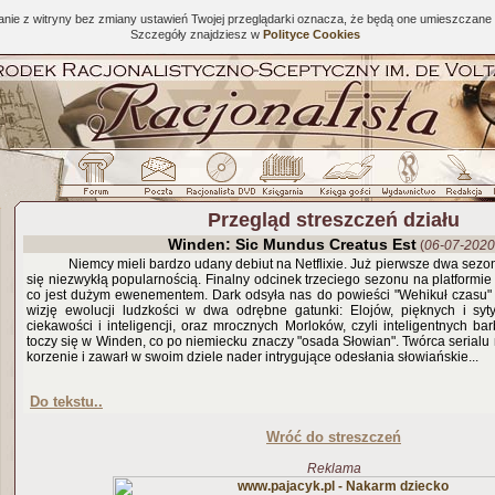
tanie z witryny bez zmiany ustawień Twojej przeglądarki oznacza, że będą one umieszcza
Szczegóły znajdziesz w
Polityce Cookies
Przegląd streszczeń działu
Winden: Sic Mundus Creatus Est
(
06-07-2020
Niemcy mieli bardzo udany debiut na Netflixie. Już pierwsze dwa sezony
się niezwykłą popularnością. Finalny odcinek trzeciego sezonu na platformie
co jest dużym ewenementem. Dark odsyła nas do powieści "Wehikuł czasu" H.
wizję ewolucji ludzkości w dwa odrębne gatunki: Elojów, pięknych i syt
ciekawości i inteligencji, oraz mrocznych Morloków, czyli inteligentnych ba
toczy się w Winden, co po niemiecku znaczy "osada Słowian". Twórca serialu 
korzenie i zawarł w swoim dziele nader intrygujące odesłania słowiańskie...
Do tekstu..
Wróć do streszczeń
Reklama