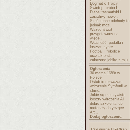
Dogmat o Trójcy
Świętej - próba l..
Diabeł tasmański i
zaraźliwy nowo..
Sześcienne odchody-to
jednak możl..
Wszechświat
przygotowany na
więce..
Własność, podatki i
kryzys: syste..
Football i "okolice"
oraz aktorst..
zakazane jabłko z raju
Ogłoszenia
:
30 marca 1689r w
Polsce
Ostatnio rozważam
wdrożenie Symfonii w
chmu..
Jakie są rzeczywiste
koszty wdrożenia AI
dobre szkolenia lub
materiały dotyczące
Arc..
Dodaj ogłoszenie..
Czy wojna USA/Iran