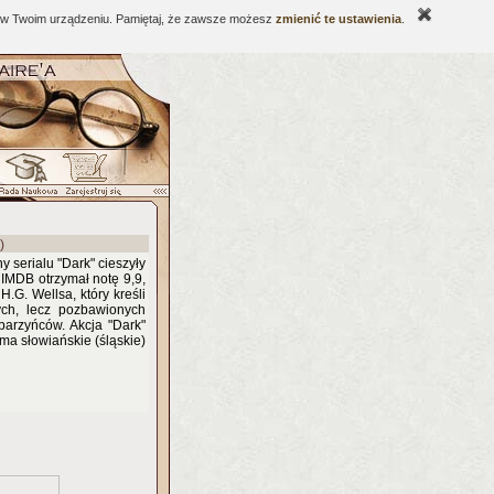
ne w Twoim urządzeniu. Pamiętaj, że zawsze możesz
zmienić te ustawienia
.
)
 serialu "Dark" cieszyły
 IMDB otrzymał notę 9,9,
G. Wellsa, który kreśli
ych, lecz pozbawionych
rbarzyńców. Akcja "Dark"
ma słowiańskie (śląskie)