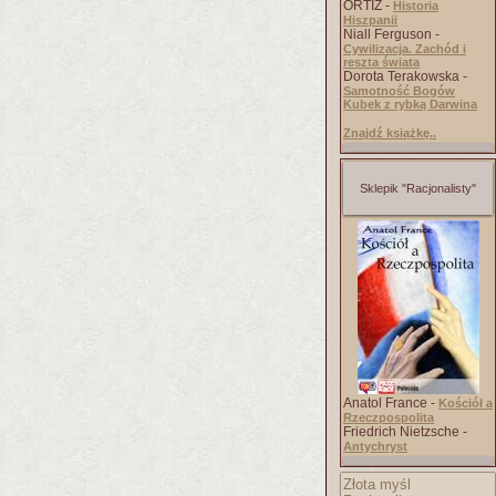
ORTIZ -
Historia
Hiszpanii
Niall Ferguson -
Cywilizacja. Zachód i
reszta świata
Dorota Terakowska -
Samotność Bogów
Kubek z rybką Darwina
Znajdź książkę..
Sklepik "Racjonalisty"
Anatol France -
Kościół a
Rzeczpospolita
Friedrich Nietzsche -
Antychryst
Złota myśl