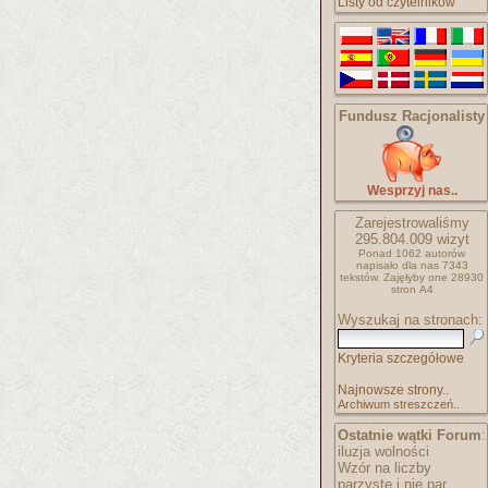
Listy od czytelników
Fundusz Racjonalisty
Wesprzyj nas..
Zarejestrowaliśmy
295.804.009
wizyt
Ponad 1062 autorów
napisało
dla nas 7343
tekstów.
Zajęłyby one 28930
stron A4
Wyszukaj na stronach:
Kryteria szczegółowe
Najnowsze strony..
Archiwum streszczeń..
Ostatnie wątki Forum
:
iluzja wolności
Wzór na liczby
parzyste i nie par..