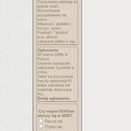
Sześcienne odchody-to
jednak możl..
Wszechświat
przygotowany na
więce..
Własność, podatki i
kryzys: syste..
Football i "okolice"
oraz aktorst..
zakazane jabłko z raju
Ogłoszenia
:
30 marca 1689r w
Polsce
Ostatnio rozważam
wdrożenie Symfonii w
chmu..
Jakie są rzeczywiste
koszty wdrożenia AI
dobre szkolenia lub
materiały dotyczące
Arc..
Dodaj ogłoszenie..
Czy wojna USA/Iran
skoczy się w 2026?
Raczej tak
Chyba tak