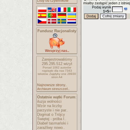
Listy od czytelników
miałby zastąpić jeden z istnie
Podaj wynik
1+5
=
Fundusz Racjonalisty
Wesprzyj nas..
Zarejestrowaliśmy
295.295.512
wizyt
Ponad 1062 autorów
napisało
dla nas 7343
tekstów.
Zajęłyby one 28930
stron A4
Najnowsze strony..
Archiwum streszczeń..
Ostatnie wątki Forum
:
iluzja wolności
Wzór na liczby
parzyste i nie par..
Dogmat o Trójcy
Świętej - próba l..
Diabeł tasmański i
zaraźliwy nowo..