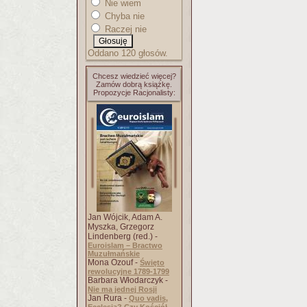
Nie wiem
Chyba nie
Raczej nie
Oddano 120 głosów.
Chcesz wiedzieć więcej?
Zamów dobrą książkę.
Propozycje Racjonalisty:
Jan Wójcik, Adam A.
Myszka, Grzegorz
Lindenberg (red.) -
Euroislam – Bractwo
Muzułmańskie
Mona Ozouf -
Święto
rewolucyjne 1789-1799
Barbara Włodarczyk -
Nie ma jednej Rosji
Jan Rura -
Quo vadis,