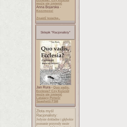
Ecclesia? Czy Kościół
może się zmienić
Anna Bojarska -
Kozzmoss!
Znajdź książkę..
Sklepik "Racjonalisty"
Jan Rura -
Quo vadis,
Ecclesia? Czy Kościół
może się zmienić
Latający Potwór
Spaghetti FSM
Złota myśl
Racjonalisty:
Jedynie dokładne i głębokie
poznanie przyrody może