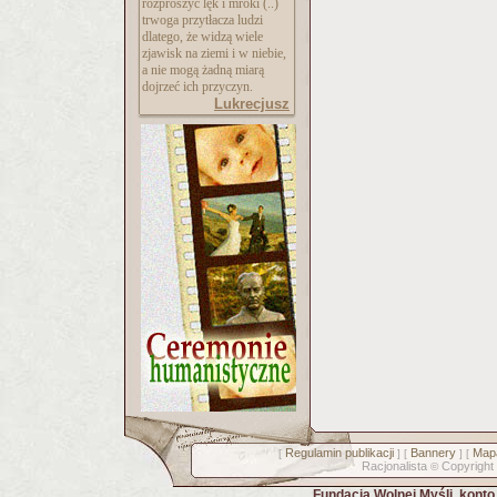
rozproszyć lęk i mroki (..)
trwoga przytłacza ludzi
dlatego, że widzą wiele
zjawisk na ziemi i w niebie,
a nie mogą żadną miarą
dojrzeć ich przyczyn.
Lukrecjusz
Regulamin publikacji
Bannery
Mapa
[
] [
] [
Racjonalista
Copyright
©
Fundacja Wolnej Myśli, kont