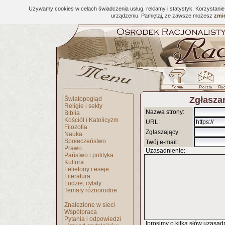
Używamy cookies w celach świadczenia usług, reklamy i statystyk. Korzystani
urządzeniu. Pamiętaj, że zawsze możesz
zmie
Zgłaszan
Światopogląd
Religie i sekty
Nazwa strony:
Biblia
Kościół i Katolicyzm
URL:
Filozofia
Zgłaszający:
Nauka
Społeczeństwo
Twój e-mail:
Prawo
Uzasadnienie:
Państwo i polityka
Kultura
Felietony i eseje
Literatura
Ludzie, cytaty
Tematy różnorodne
Znalezione w sieci
Współpraca
Pytania i odpowiedzi
[prosimy o kilka słów uzasadni