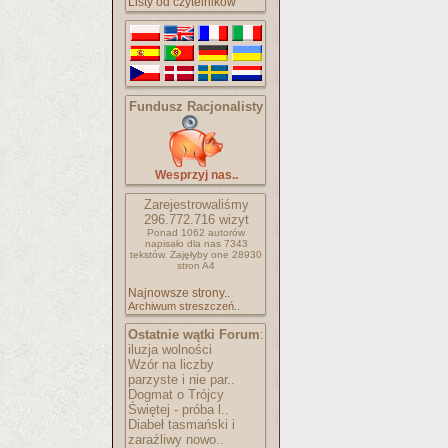
Listy od czytelników
Fundusz Racjonalisty
Wesprzyj nas..
Zarejestrowaliśmy
296.772.716
wizyt
Ponad 1062 autorów
napisało
dla nas 7343
tekstów.
Zajęłyby one 28930
stron A4
Najnowsze strony..
Archiwum streszczeń..
Ostatnie wątki Forum
:
iluzja wolności
Wzór na liczby
parzyste i nie par..
Dogmat o Trójcy
Świętej - próba l..
Diabeł tasmański i
zaraźliwy nowo..