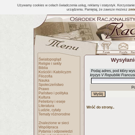
Używamy cookies w celach świadczenia usług, reklamy i statystyk. Korzystani
urządzeniu. Pamiętaj, że zawsze możesz
zmie
Wysyłani
Światopogląd
Religie i sekty
Biblia
Podaj adres, pod który wys
Kościół i Katolicyzm
kryzys V Republiki Francusk
Filozofia
Nauka
Społeczeństwo
P
Prawo
Państwo i polityka
Kultura
Felietony i eseje
Literatura
Wróć do strony..
Ludzie, cytaty
Tematy różnorodne
Znalezione w sieci
Współpraca
Pytania i odpowiedzi