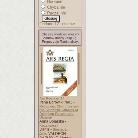
Nie wiem
Chyba nie
Raczej nie
Oddano 121 głosów.
Chcesz wiedzieć więcej?
Zamów dobrą książkę.
Propozycje Racjonalisty:
Ars Regia nr 17
Irena Borowik (red.) -
Religions, Churches and
the Scientific Studies of
Religion: Poland and
Ukraine
Anna Bojarska -
Kozzmoss!
Dante -
Biesiada
Julio VALDEÓN