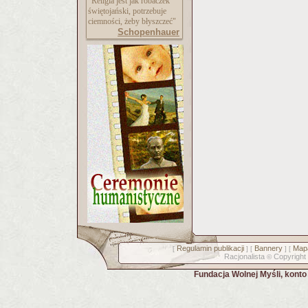
"Religia jest jak robaczek
świętojański, potrzebuje
ciemności, żeby błyszczeć"
Schopenhauer
Regulamin publikacji
Bannery
Mapa
[
] [
] [
Racjonalista
Copyright
©
Fundacja Wolnej Myśli, kont