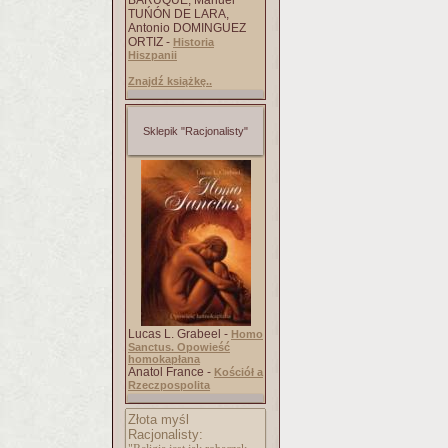
BARUQUE, Manuel
TUŃÓN DE LARA,
Antonio DOMINGUEZ
ORTIZ -
Historia
Hiszpanii
Znajdź książkę..
Sklepik "Racjonalisty"
Lucas L. Grabeel -
Homo
Sanctus. Opowieść
homokapłana
Anatol France -
Kościół a
Rzeczpospolita
Złota myśl
Racjonalisty: