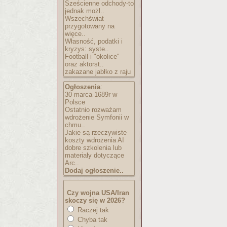
Sześcienne odchody-to
jednak możl..
Wszechświat
przygotowany na
więce..
Własność, podatki i
kryzys: syste..
Football i "okolice"
oraz aktorst..
zakazane jabłko z raju
Ogłoszenia
:
30 marca 1689r w
Polsce
Ostatnio rozważam
wdrożenie Symfonii w
chmu..
Jakie są rzeczywiste
koszty wdrożenia AI
dobre szkolenia lub
materiały dotyczące
Arc..
Dodaj ogłoszenie..
Czy wojna USA/Iran
skoczy się w 2026?
Raczej tak
Chyba tak