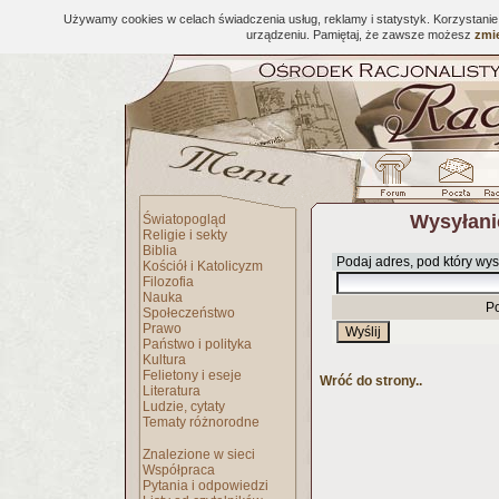
Używamy cookies w celach świadczenia usług, reklamy i statystyk. Korzystani
urządzeniu. Pamiętaj, że zawsze możesz
zmie
Wysyłani
Światopogląd
Religie i sekty
Biblia
Podaj adres, pod który wys
Kościół i Katolicyzm
Filozofia
Nauka
P
Społeczeństwo
Prawo
Państwo i polityka
Kultura
Felietony i eseje
Wróć do strony..
Literatura
Ludzie, cytaty
Tematy różnorodne
Znalezione w sieci
Współpraca
Pytania i odpowiedzi