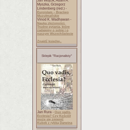
Jan Wójcik, Adam A.
Myszka, Grzegorz
Lindenberg (red.) -
Euroislam – Bractwo
Muzułmańskie
Vinod K. Wadhawan -
Nauka złożoności.
Trudne pytania, które
zadajemy o sobie i o
naszym Wszechświecie
Znajdź książkę..
Sklepik "Racjonalisty"
Jan Rura -
Quo vadis,
Ecclesia? Czy Kościół
może się zmienić
Kubek z rybką Darwina