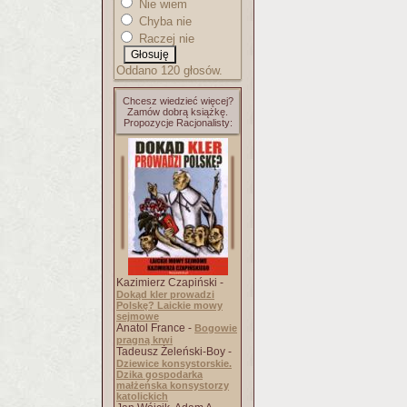
Nie wiem
Chyba nie
Raczej nie
Oddano 120 głosów.
Chcesz wiedzieć więcej?
Zamów dobrą książkę.
Propozycje Racjonalisty:
Kazimierz Czapiński -
Dokąd kler prowadzi
Polskę? Laickie mowy
sejmowe
Anatol France -
Bogowie
pragną krwi
Tadeusz Żeleński-Boy -
Dziewice konsystorskie.
Dzika gospodarka
małżeńska konsystorzy
katolickich