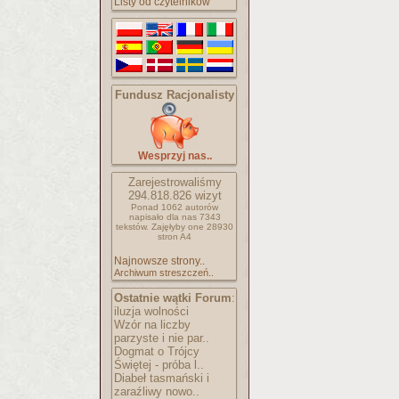
Listy od czytelników
Fundusz Racjonalisty
Wesprzyj nas..
Zarejestrowaliśmy
294.818.826
wizyt
Ponad 1062 autorów
napisało
dla nas 7343
tekstów.
Zajęłyby one 28930
stron A4
Najnowsze strony..
Archiwum streszczeń..
Ostatnie wątki Forum
:
iluzja wolności
Wzór na liczby
parzyste i nie par..
Dogmat o Trójcy
Świętej - próba l..
Diabeł tasmański i
zaraźliwy nowo..