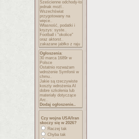
Sześcienne odchody-to
jednak możl..
Wszechświat
przygotowany na
więce..
Własność, podatki i
kryzys: syste..
Football i "okolice"
oraz aktorst..
zakazane jabłko z raju
Ogłoszenia
:
30 marca 1689r w
Polsce
Ostatnio rozważam
wdrożenie Symfonii w
chmu..
Jakie są rzeczywiste
koszty wdrożenia AI
dobre szkolenia lub
materiały dotyczące
Arc..
Dodaj ogłoszenie..
Czy wojna USA/Iran
skoczy się w 2026?
Raczej tak
Chyba tak