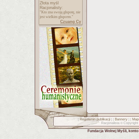
Złota myśl
Racjonalisty:
"Kto zna swoją głupotę, nie
jest wielkim głupcem."
Czuang Cy
Regulamin publikacji
Bannery
Mapa
[
] [
] [
Racjonalista
Copyright
©
Fundacja Wolnej Myśli, kont