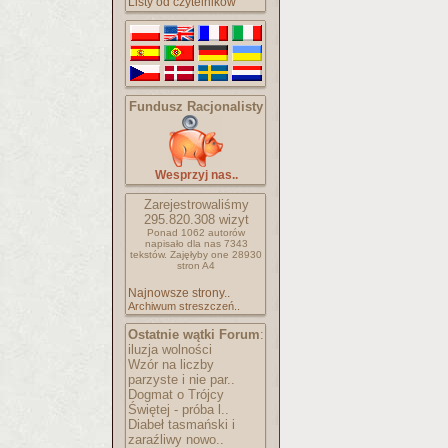
Listy od czytelników
Fundusz Racjonalisty
Wesprzyj nas..
Zarejestrowaliśmy
295.820.308
wizyt
Ponad 1062 autorów
napisało
dla nas 7343
tekstów.
Zajęłyby one 28930
stron A4
Najnowsze strony..
Archiwum streszczeń..
Ostatnie wątki Forum
:
iluzja wolności
Wzór na liczby
parzyste i nie par..
Dogmat o Trójcy
Świętej - próba l..
Diabeł tasmański i
zaraźliwy nowo..