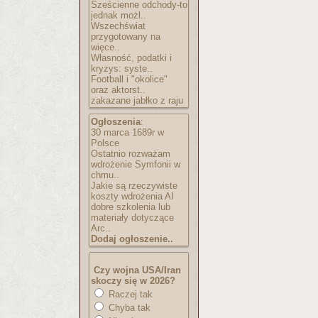
Sześcienne odchody-to
jednak możl..
Wszechświat
przygotowany na
więce..
Własność, podatki i
kryzys: syste..
Football i "okolice"
oraz aktorst..
zakazane jabłko z raju
Ogłoszenia
:
30 marca 1689r w
Polsce
Ostatnio rozważam
wdrożenie Symfonii w
chmu..
Jakie są rzeczywiste
koszty wdrożenia AI
dobre szkolenia lub
materiały dotyczące
Arc..
Dodaj ogłoszenie..
Czy wojna USA/Iran
skoczy się w 2026?
Raczej tak
Chyba tak