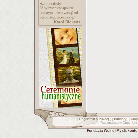
Racjonalisty:
"Aby być niepospolicie
uczonym, trzeba zacząć od
pospolitego uczenia się."
Karol Dickens
Regulamin publikacji
Bannery
Mapa
[
] [
] [
Racjonalista
Copyright
©
Fundacja Wolnej Myśli, kont