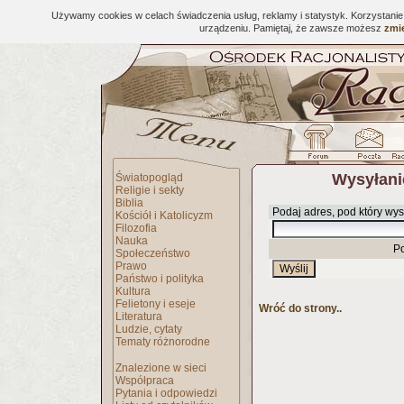
Używamy cookies w celach świadczenia usług, reklamy i statystyk. Korzystani
urządzeniu. Pamiętaj, że zawsze możesz
zmie
Wysyłani
Światopogląd
Religie i sekty
Biblia
Podaj adres, pod który wys
Kościół i Katolicyzm
Filozofia
Nauka
P
Społeczeństwo
Prawo
Państwo i polityka
Kultura
Felietony i eseje
Wróć do strony..
Literatura
Ludzie, cytaty
Tematy różnorodne
Znalezione w sieci
Współpraca
Pytania i odpowiedzi