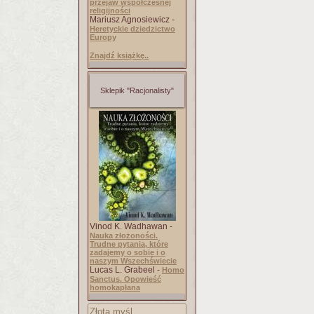
przejaw współczesnej
religijności
Mariusz Agnosiewicz -
Heretyckie dziedzictwo
Europy
Znajdź książkę..
Sklepik "Racjonalisty"
Vinod K. Wadhawan -
Nauka złożoności.
Trudne pytania, które
zadajemy o sobie i o
naszym Wszechświecie
Lucas L. Grabeel -
Homo
Sanctus. Opowieść
homokapłana
Złota myśl