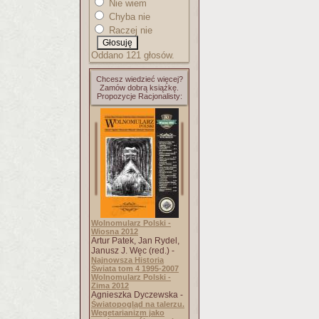
Nie wiem
Chyba nie
Raczej nie
Oddano 121 głosów.
Chcesz wiedzieć więcej?
Zamów dobrą książkę.
Propozycje Racjonalisty:
Wolnomularz Polski -
Wiosna 2012
Artur Patek, Jan Rydel,
Janusz J. Węc (red.) -
Najnowsza Historia
Świata tom 4 1995-2007
Wolnomularz Polski -
Zima 2012
Agnieszka Dyczewska -
Światopogląd na talerzu.
Wegetarianizm jako