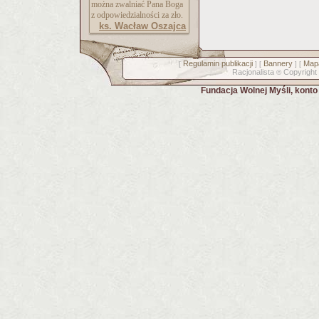
można zwalniać Pana Boga
z odpowiedzialności za zło.
ks. Wacław Oszajca
Regulamin publikacji
Bannery
Mapa
[
] [
] [
Racjonalista
Copyright
©
Fundacja Wolnej Myśli, kont