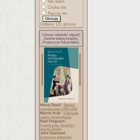
Nie wiem
Chyba nie
Raczej nie
Oddano 121 głosów.
Chcesz wiedzieć więcej?
Zamów dobrą książkę.
Propozycje Racjonalisty:
Mona Ozouf -
Święto
rewolucyjne 1789-1799
Marcin Kruk -
Człowiek
zajęty niesłychanie
Niall Ferguson -
Cywilizacja. Zachód i
reszta świata
John Diamond -
Cudowne mikstury.