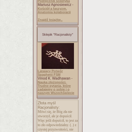
Podręcznik sceptyka
Mariusz Agnosiewicz -
Kościół a faszyzm.
Anatomia kolaboracji
Znajdź książkę..
Sklepik "Racjonalisty"
Latający Potwór
Spaghetti FSM
Vinod K. Wadhawan -
Nauka złożoności.
Trudne pytania, które
zadajemy o sobie i o
naszym Wszechświecie
Złota myśl
Racjonalisty:
Mówi się, że Bóg zła nie
stworzył, ale je dopuścił.
Więc jeśli dopuścił, to jest za
to zło odpowiedzialny. (..) z
czystej przyzwoitości, nie