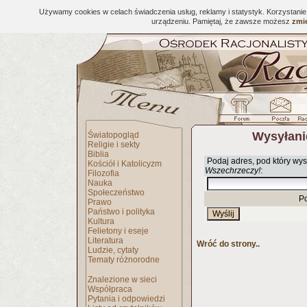
Używamy cookies w celach świadczenia usług, reklamy i statystyk. Korzystani
urządzeniu. Pamiętaj, że zawsze możesz
zmie
Wysyłani
Światopogląd
Religie i sekty
Biblia
Podaj adres, pod który wys
Kościół i Katolicyzm
Wszechrzeczy!
:
Filozofia
Nauka
Społeczeństwo
P
Prawo
Państwo i polityka
Kultura
Felietony i eseje
Literatura
Wróć do strony..
Ludzie, cytaty
Tematy różnorodne
Znalezione w sieci
Współpraca
Pytania i odpowiedzi