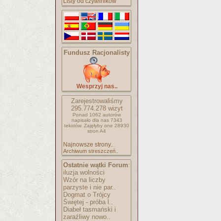
Listy od czytelników
Fundusz Racjonalisty
Wesprzyj nas..
Zarejestrowaliśmy
295.774.278
wizyt
Ponad 1062 autorów
napisało
dla nas 7343
tekstów.
Zajęłyby one 28930
stron A4
Najnowsze strony..
Archiwum streszczeń..
Ostatnie wątki Forum
:
iluzja wolności
Wzór na liczby
parzyste i nie par..
Dogmat o Trójcy
Świętej - próba l..
Diabeł tasmański i
zaraźliwy nowo..