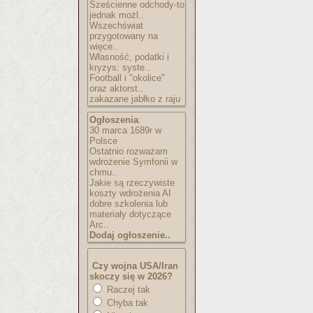
Sześcienne odchody-to
jednak możl..
Wszechświat
przygotowany na
więce..
Własność, podatki i
kryzys: syste..
Football i "okolice"
oraz aktorst..
zakazane jabłko z raju
Ogłoszenia
:
30 marca 1689r w
Polsce
Ostatnio rozważam
wdrożenie Symfonii w
chmu..
Jakie są rzeczywiste
koszty wdrożenia AI
dobre szkolenia lub
materiały dotyczące
Arc..
Dodaj ogłoszenie..
Czy wojna USA/Iran
skoczy się w 2026?
Raczej tak
Chyba tak