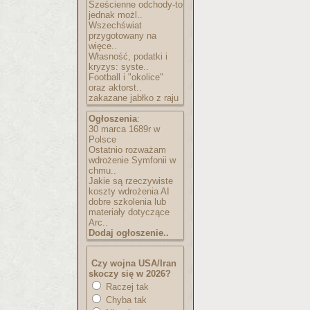
Sześcienne odchody-to
jednak możl..
Wszechświat
przygotowany na
więce..
Własność, podatki i
kryzys: syste..
Football i "okolice"
oraz aktorst..
zakazane jabłko z raju
Ogłoszenia
:
30 marca 1689r w
Polsce
Ostatnio rozważam
wdrożenie Symfonii w
chmu..
Jakie są rzeczywiste
koszty wdrożenia AI
dobre szkolenia lub
materiały dotyczące
Arc..
Dodaj ogłoszenie..
Czy wojna USA/Iran
skoczy się w 2026?
Raczej tak
Chyba tak