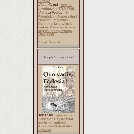
Europy
Mona Ozouf -
Święto
rewolucyjne 1789-1799
Mariusz Wołos -
O
Piłsudskim, Dmowskim i
zamachu majowym.
Dyplomacja sowiecka
wobec Polski w okresie
kryzysu politycznego
1925-1926
Znajdź książkę..
Sklepik "Racjonalisty"
Jan Rura -
Quo vadis,
Ecclesia? Czy Kościół
może się zmienić
Koszulka Złota Rybka
Darwina