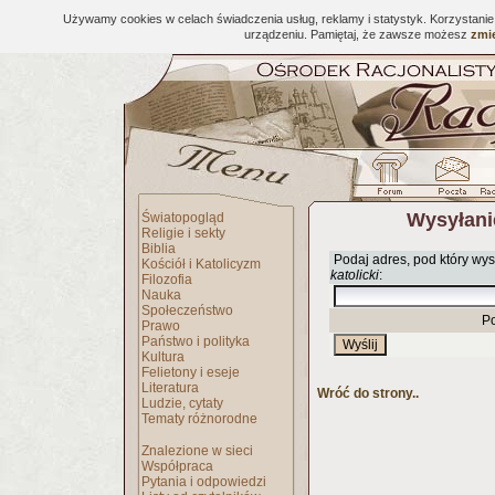
Używamy cookies w celach świadczenia usług, reklamy i statystyk. Korzystani
urządzeniu. Pamiętaj, że zawsze możesz
zmie
Wysyłani
Światopogląd
Religie i sekty
Biblia
Podaj adres, pod który wys
Kościół i Katolicyzm
katolicki
:
Filozofia
Nauka
Społeczeństwo
P
Prawo
Państwo i polityka
Kultura
Felietony i eseje
Literatura
Wróć do strony..
Ludzie, cytaty
Tematy różnorodne
Znalezione w sieci
Współpraca
Pytania i odpowiedzi