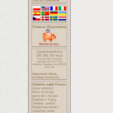
Listy od czytelników
Fundusz Racjonalisty
Wesprzyj nas..
Zarejestrowaliśmy
295.306.765
wizyt
Ponad 1062 autorów
napisało
dla nas 7343
tekstów.
Zajęłyby one 28930
stron A4
Najnowsze strony..
Archiwum streszczeń..
Ostatnie wątki Forum
:
iluzja wolności
Wzór na liczby
parzyste i nie par..
Dogmat o Trójcy
Świętej - próba l..
Diabeł tasmański i
zaraźliwy nowo..