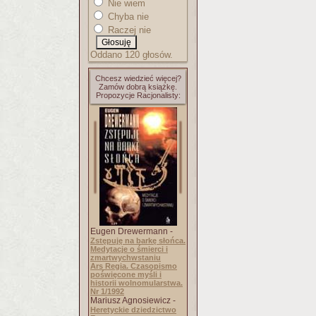
Nie wiem
Chyba nie
Raczej nie
Oddano 120 głosów.
Chcesz wiedzieć więcej?
Zamów dobrą książkę.
Propozycje Racjonalisty:
Eugen Drewermann -
Zstępuję na barkę słońca.
Medytacje o śmierci i
zmartwychwstaniu
Ars Regia. Czasopismo
poświęcone myśli i
historii wolnomularstwa.
Nr 1/1992
Mariusz Agnosiewicz -
Heretyckie dziedzictwo