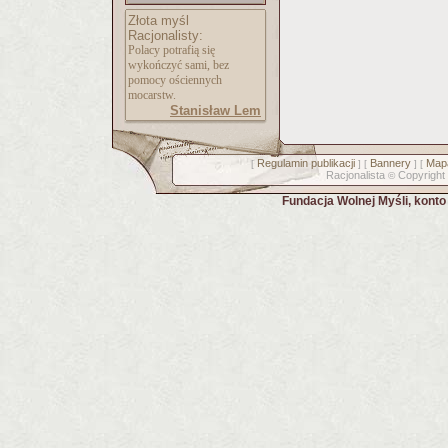
Złota myśl
Racjonalisty:
Polacy potrafią się
wykończyć sami, bez
pomocy ościennych
mocarstw.
Stanisław Lem
Regulamin publikacji
Bannery
Mapa
[
] [
] [
Racjonalista
Copyright
©
Fundacja Wolnej Myśli, kont