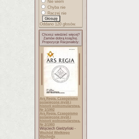
Nie wiem
Chyba nie
Raczej nie
Oddano 120 głosów.
Chcesz wiedzieć więcej?
Zamów dobrą książkę.
Propozycje Racjonalisty:
Ars Regia. Czasopismo
poświęcone myśli i
historii wolnomularstwa.
Nr 1/1992
Ars Regia. Czasopismo
poświęcone myśli i
historii wolnomularstwa.
Nr 2/1993
Wojciech Giełżyński -
Wschód Wielkiego
Wschodu