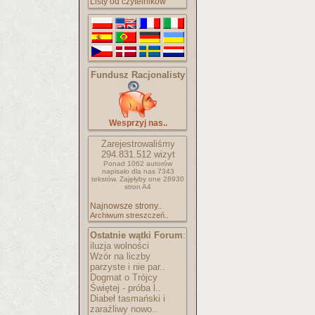
Listy od czytelników
Fundusz Racjonalisty
Wesprzyj nas..
Zarejestrowaliśmy
294.831.512
wizyt
Ponad 1062 autorów
napisało
dla nas 7343
tekstów.
Zajęłyby one 28930
stron A4
Najnowsze strony..
Archiwum streszczeń..
Ostatnie wątki Forum
:
iluzja wolności
Wzór na liczby
parzyste i nie par..
Dogmat o Trójcy
Świętej - próba l..
Diabeł tasmański i
zaraźliwy nowo..