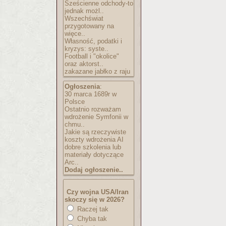
Sześcienne odchody-to
jednak możl..
Wszechświat
przygotowany na
więce..
Własność, podatki i
kryzys: syste..
Football i "okolice"
oraz aktorst..
zakazane jabłko z raju
Ogłoszenia
:
30 marca 1689r w
Polsce
Ostatnio rozważam
wdrożenie Symfonii w
chmu..
Jakie są rzeczywiste
koszty wdrożenia AI
dobre szkolenia lub
materiały dotyczące
Arc..
Dodaj ogłoszenie..
Czy wojna USA/Iran
skoczy się w 2026?
Raczej tak
Chyba tak