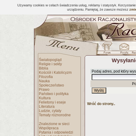
Używamy cookies w celach świadczenia usług, reklamy i statystyk. Korzystani
urządzeniu. Pamiętaj, że zawsze możesz
zmie
Wysyłani
Światopogląd
Religie i sekty
Biblia
Podaj adres, pod który wys
Kościół i Katolicyzm
Filozofia
Nauka
Po
Społeczeństwo
Prawo
Państwo i polityka
Kultura
Felietony i eseje
Wróć do strony..
Literatura
Ludzie, cytaty
Tematy różnorodne
Znalezione w sieci
Współpraca
Pytania i odpowiedzi