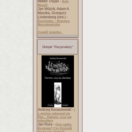
Wiktor Trojan -
Axis
Mundi
Jan Wójcik, Adam A.
Myszka, Grzegorz
Lindenberg (red.) -
Euroislam – Bractwo
Muzułmańskie
Znajdź książkę..
Sklepik "Racjonalisty"
Andrzej Koraszewski -
I
z wichru odezwał się
Pan... Darwin, czuj się
odwołany
Jan Rura -
Quo vadis,
Ecclesia? Czy Kościół
może się zmienić