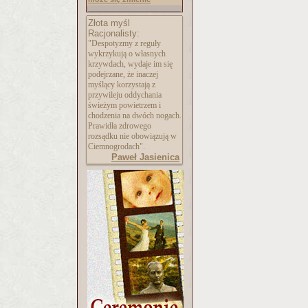
Złota myśl
Racjonalisty:
"Despotyzmy z reguły
wykrzykują o własnych
krzywdach, wydaje im się
podejrzane, że inaczej
myślący korzystają z
przywileju oddychania
świeżym powietrzem i
chodzenia na dwóch nogach.
Prawidła zdrowego
rozsądku nie obowiązują w
Ciemnogrodach".
Paweł Jasienica