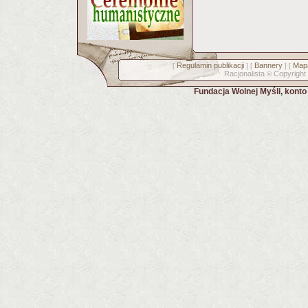
Regulamin publikacji
Bannery
Mapa
[
] [
] [
Racjonalista
Copyright
©
Fundacja Wolnej Myśli, kont