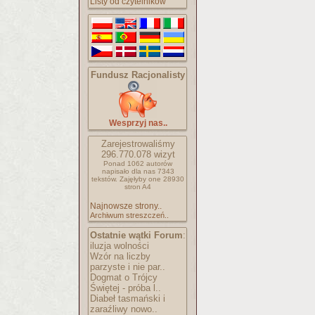
Listy od czytelników
Fundusz Racjonalisty
Wesprzyj nas..
Zarejestrowaliśmy
296.770.078
wizyt
Ponad 1062 autorów
napisało
dla nas 7343
tekstów.
Zajęłyby one 28930
stron A4
Najnowsze strony..
Archiwum streszczeń..
Ostatnie wątki Forum
:
iluzja wolności
Wzór na liczby
parzyste i nie par..
Dogmat o Trójcy
Świętej - próba l..
Diabeł tasmański i
zaraźliwy nowo..