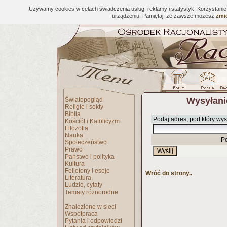
Używamy cookies w celach świadczenia usług, reklamy i statystyk. Korzystani
urządzeniu. Pamiętaj, że zawsze możesz
zmie
Wysyłani
Światopogląd
Religie i sekty
Biblia
Podaj adres, pod który wys
Kościół i Katolicyzm
Filozofia
Nauka
P
Społeczeństwo
Prawo
Państwo i polityka
Kultura
Felietony i eseje
Wróć do strony..
Literatura
Ludzie, cytaty
Tematy różnorodne
Znalezione w sieci
Współpraca
Pytania i odpowiedzi