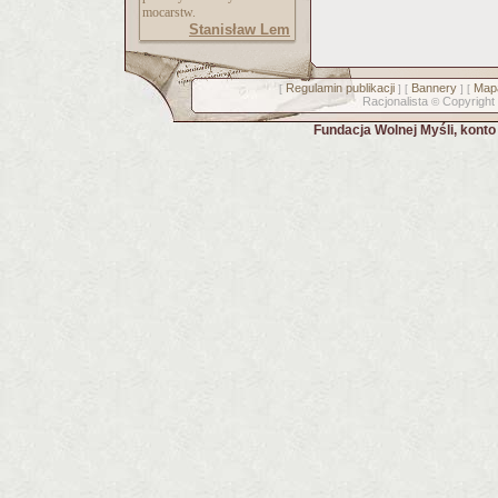
mocarstw.
Stanisław Lem
Regulamin publikacji
Bannery
Mapa
[
] [
] [
Racjonalista
Copyright
©
Fundacja Wolnej Myśli, kont