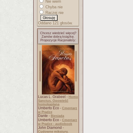
Nie wiem
Chyba nie
Raczej nie
Oddano 121 głosów.
Chcesz wiedzieć więcej?
Zamów dobrą książkę.
Propozycje Racjonalisty:
Lucas L. Grabeel -
Homo
Sanctus. Opowieść
homokapłana
Umberto Eco -
Cmentarz
w Pradze
Dante -
Biesiada
Umberto Eco -
Cmentarz
w Pradze - audiobook
John Diamond -
Cudowne mikstury.