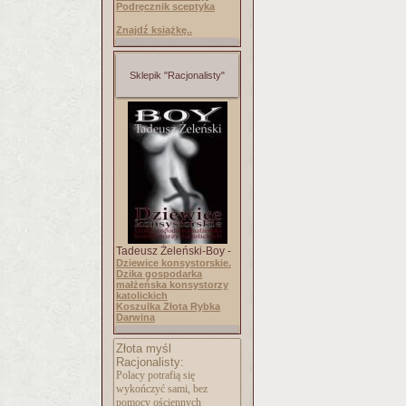
Podręcznik sceptyka
Znajdź książkę..
Sklepik "Racjonalisty"
Tadeusz Żeleński-Boy -
Dziewice konsystorskie.
Dzika gospodarka
małżeńska konsystorzy
katolickich
Koszulka Złota Rybka
Darwina
Złota myśl
Racjonalisty:
Polacy potrafią się
wykończyć sami, bez
pomocy ościennych