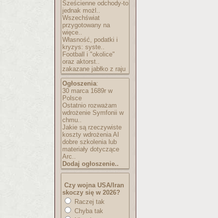
Sześcienne odchody-to
jednak możl..
Wszechświat
przygotowany na
więce..
Własność, podatki i
kryzys: syste..
Football i "okolice"
oraz aktorst..
zakazane jabłko z raju
Ogłoszenia
:
30 marca 1689r w
Polsce
Ostatnio rozważam
wdrożenie Symfonii w
chmu..
Jakie są rzeczywiste
koszty wdrożenia AI
dobre szkolenia lub
materiały dotyczące
Arc..
Dodaj ogłoszenie..
Czy wojna USA/Iran
skoczy się w 2026?
Raczej tak
Chyba tak