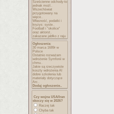
Sześcienne odchody-to
jednak możl..
Wszechświat
przygotowany na
więce..
Własność, podatki i
kryzys: syste..
Football i "okolice"
oraz aktorst..
zakazane jabłko z raju
Ogłoszenia
:
30 marca 1689r w
Polsce
Ostatnio rozważam
wdrożenie Symfonii w
chmu..
Jakie są rzeczywiste
koszty wdrożenia AI
dobre szkolenia lub
materiały dotyczące
Arc..
Dodaj ogłoszenie..
Czy wojna USA/Iran
skoczy się w 2026?
Raczej tak
Chyba tak