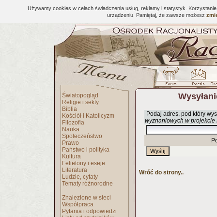
Używamy cookies w celach świadczenia usług, reklamy i statystyk. Korzystani
urządzeniu. Pamiętaj, że zawsze możesz
zmie
Wysyłani
Światopogląd
Religie i sekty
Biblia
Podaj adres, pod który wys
Kościół i Katolicyzm
wyznaniowych w projekcie K
Filozofia
Nauka
Społeczeństwo
P
Prawo
Państwo i polityka
Kultura
Felietony i eseje
Literatura
Wróć do strony..
Ludzie, cytaty
Tematy różnorodne
Znalezione w sieci
Współpraca
Pytania i odpowiedzi