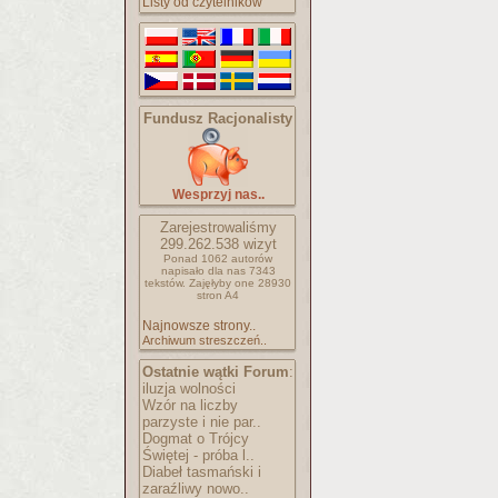
Listy od czytelników
Fundusz Racjonalisty
Wesprzyj nas..
Zarejestrowaliśmy
299.262.538
wizyt
Ponad 1062 autorów
napisało
dla nas 7343
tekstów.
Zajęłyby one 28930
stron A4
Najnowsze strony..
Archiwum streszczeń..
Ostatnie wątki Forum
:
iluzja wolności
Wzór na liczby
parzyste i nie par..
Dogmat o Trójcy
Świętej - próba l..
Diabeł tasmański i
zaraźliwy nowo..