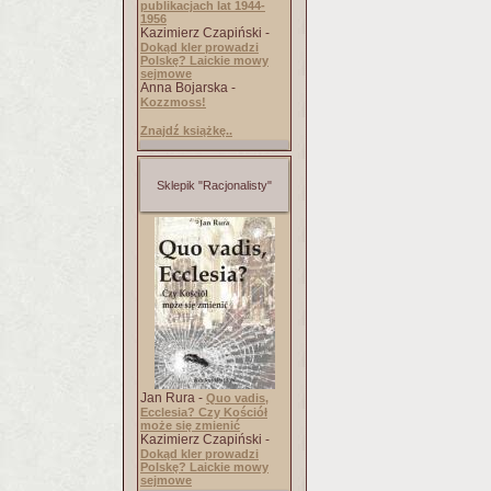
publikacjach lat 1944-
1956
Kazimierz Czapiński -
Dokąd kler prowadzi
Polskę? Laickie mowy
sejmowe
Anna Bojarska -
Kozzmoss!
Znajdź książkę..
Sklepik "Racjonalisty"
Jan Rura -
Quo vadis,
Ecclesia? Czy Kościół
może się zmienić
Kazimierz Czapiński -
Dokąd kler prowadzi
Polskę? Laickie mowy
sejmowe