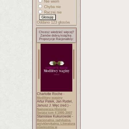
Nie wiem
Chyba nie
Raczej nie
Oddano 123 głosów.
Chcesz wiedzieć więcej?
Zamów dobrą książkę.
Propozycje Racjonalisty:
Charlotte Roche -
Modlitwy waginy
Artur Patek, Jan Rydel,
Janusz J. Węc (red.) -
Najnowsza Historia
Świata tom 4 1995-2007
Stanisław Kukurowski -
Racjonalna, radykalna,
antyklerykalna. Literatura
oświecenia w