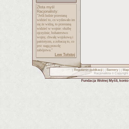
Złota myśl
Racjonalisty:
"Jeśli ludzie przestaną
widzieć to, co wydawało im
się że widzą, to przestaną
widzieć w wojnie: służbę
ojczyźnie, bohaterstwo
wojny, chwałę wojskową i
patriotyzm, a zobaczą to, co
jest: nagą prawdę
zabójstwa."
Lew Tołstoj
Regulamin publikacji
Bannery
Mapa
[
] [
] [
Racjonalista
Copyright
©
Fundacja Wolnej Myśli, kont