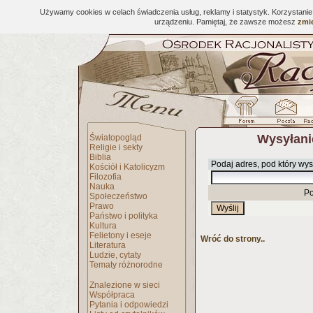
Używamy cookies w celach świadczenia usług, reklamy i statystyk. Korzystani
urządzeniu. Pamiętaj, że zawsze możesz
zmie
Wysyłani
Światopogląd
Religie i sekty
Biblia
Podaj adres, pod który wys
Kościół i Katolicyzm
Filozofia
Nauka
Po
Społeczeństwo
Prawo
Państwo i polityka
Kultura
Felietony i eseje
Wróć do strony..
Literatura
Ludzie, cytaty
Tematy różnorodne
Znalezione w sieci
Współpraca
Pytania i odpowiedzi