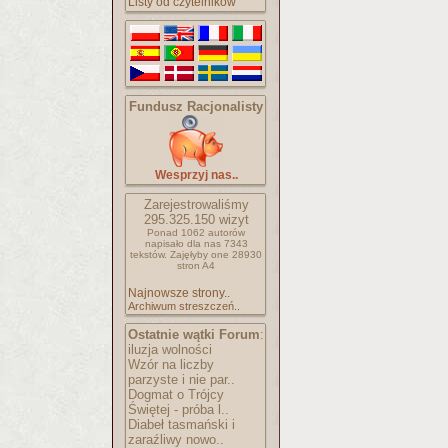
Listy od czytelników
Fundusz Racjonalisty
Wesprzyj nas..
Zarejestrowaliśmy
295.325.150
wizyt
Ponad 1062 autorów
napisało
dla nas 7343
tekstów.
Zajęłyby one 28930
stron A4
Najnowsze strony..
Archiwum streszczeń..
Ostatnie wątki Forum
:
iluzja wolności
Wzór na liczby
parzyste i nie par..
Dogmat o Trójcy
Świętej - próba l..
Diabeł tasmański i
zaraźliwy nowo..