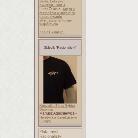
Ssaki. Leksykon
Zwierząt. Tom 3
Lech Ostasz -
Między
realnością a utopią: w
poszukiwaniu
alternatywnej formy
współbycia
Znajdź książkę..
Sklepik "Racjonalisty"
Koszulka Złota Rybka
Darwina
Mariusz Agnosiewicz -
Heretyckie dziedzictwo
Europy
Złota myśl
Racjonalisty: