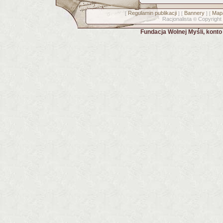
Regulamin publikacji
Bannery
Mapa
[
] [
] [
Racjonalista
Copyright
©
Fundacja Wolnej Myśli, kont