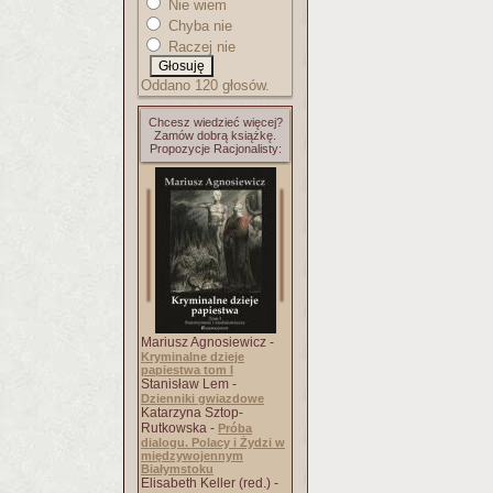
Nie wiem
Chyba nie
Raczej nie
Oddano 120 głosów.
Chcesz wiedzieć więcej?
Zamów dobrą książkę.
Propozycje Racjonalisty:
Mariusz Agnosiewicz -
Kryminalne dzieje
papiestwa tom I
Stanisław Lem -
Dzienniki gwiazdowe
Katarzyna Sztop-
Rutkowska -
Próba
dialogu. Polacy i Żydzi w
międzywojennym
Białymstoku
Elisabeth Keller (red.) -