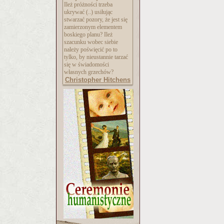
Ileż próżności trzeba
ukrywać (..) usiłując
stwarzać pozory, że jest się
zamierzonym elementem
boskiego planu? Ileż
szacunku wobec siebie
należy poświęcić po to
tylko, by nieustannie tarzać
się w świadomości
własnych grzechów?
Christopher Hitchens