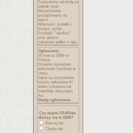
Sześcienne odchody-to
jednak możl..
Wszechświat
przygotowany na
więce..
Własność, podatki i
kryzys: syste..
Football i "okolice"
oraz aktorst..
zakazane jabłko z raju
Ogłoszenia
:
30 marca 1689r w
Polsce
Ostatnio rozważam
wdrożenie Symfonii w
chmu..
Jakie są rzeczywiste
koszty wdrożenia AI
dobre szkolenia lub
materiały dotyczące
Arc..
Dodaj ogłoszenie..
Czy wojna USA/Iran
skoczy się w 2026?
Raczej tak
Chyba tak