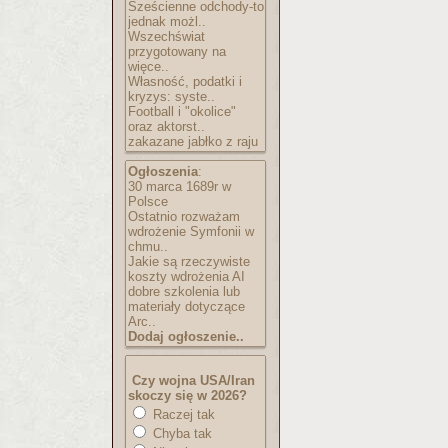
Sześcienne odchody-to
jednak możl..
Wszechświat
przygotowany na
więce..
Własność, podatki i
kryzys: syste..
Football i "okolice"
oraz aktorst..
zakazane jabłko z raju
Ogłoszenia
:
30 marca 1689r w
Polsce
Ostatnio rozważam
wdrożenie Symfonii w
chmu..
Jakie są rzeczywiste
koszty wdrożenia AI
dobre szkolenia lub
materiały dotyczące
Arc..
Dodaj ogłoszenie..
Czy wojna USA/Iran
skoczy się w 2026?
Raczej tak
Chyba tak