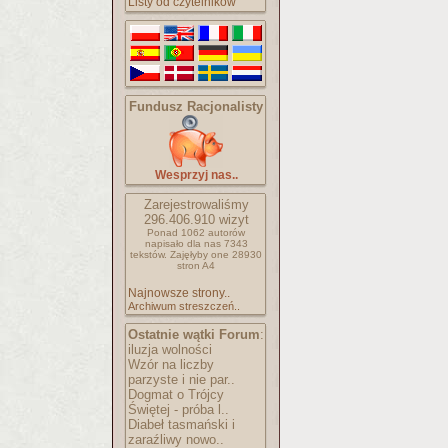
Listy od czytelników
Fundusz Racjonalisty
Wesprzyj nas..
Zarejestrowaliśmy
296.406.910
wizyt
Ponad 1062 autorów
napisało
dla nas 7343
tekstów.
Zajęłyby one 28930
stron A4
Najnowsze strony..
Archiwum streszczeń..
Ostatnie wątki Forum
:
iluzja wolności
Wzór na liczby
parzyste i nie par..
Dogmat o Trójcy
Świętej - próba l..
Diabeł tasmański i
zaraźliwy nowo..