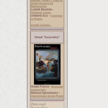
dialogu. Polacy i Żydzi w
międzywojennym
Białymstoku
Ludwik Bazylow -
Obalenie caratu
Umberto Eco -
Cmentarz
w Pradze
Znajdź książkę..
Sklepik "Racjonalisty"
Anatol France -
Bogowie
pragną krwi
Mariusz Agnosiewicz -
Zapomniane dzieje Polski
Złota myśl
Racjonalisty: