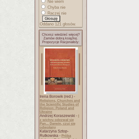
Nie wiem
Chyba nie
Raczej nie
Oddano 121 głosów.
Chcesz wiedzieć więcej?
Zamów dobrą książkę.
Propozycje Racjonalisty:
Irena Borowik (red.) -
Religions, Churches and
the Scientific Studies of
Religion: Poland and
Ukraine
Andrzej Koraszewski -
I
z wichru odezwał się
Pan... Darwin, czuj się
odwołany
Katarzyna Sztop-
Rutkowska -
Próba