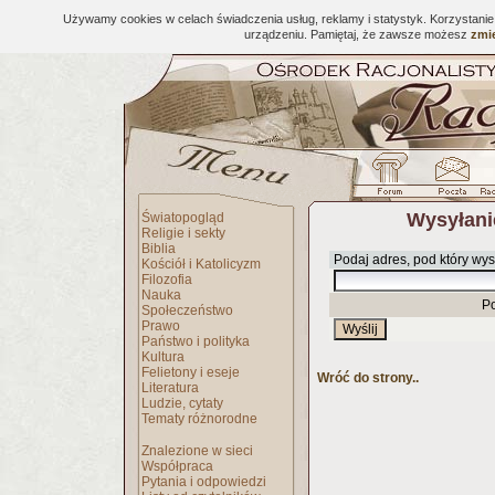
Używamy cookies w celach świadczenia usług, reklamy i statystyk. Korzystani
urządzeniu. Pamiętaj, że zawsze możesz
zmie
Wysyłani
Światopogląd
Religie i sekty
Biblia
Podaj adres, pod który wys
Kościół i Katolicyzm
Filozofia
Nauka
P
Społeczeństwo
Prawo
Państwo i polityka
Kultura
Felietony i eseje
Wróć do strony..
Literatura
Ludzie, cytaty
Tematy różnorodne
Znalezione w sieci
Współpraca
Pytania i odpowiedzi