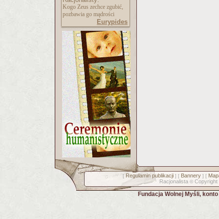
Kogo Zeus zechce zgubić,
pozbawia go mądrości
Eurypides
Regulamin publikacji
Bannery
Mapa
[
] [
] [
Racjonalista
Copyright
©
Fundacja Wolnej Myśli, kont