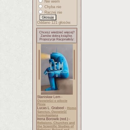
Nie wiem
Chyba nie
Raczej nie
Oddano 121 głosów.
Chcesz wiedzieć więcej?
Zamów dobrą książkę.
Propozycje Racjonalisty:
Stanisław Lem -
Opowieści o pilocie
Pirxie
Lucas L. Grabeel -
Homo
Sanctus. Opowieść
homokapłana
Irena Borowik (red.) -
Religions, Churches and
the Scientific Studies of
Religion: Poland and