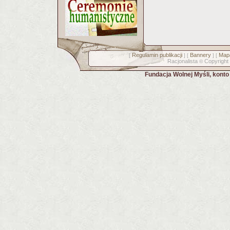
Regulamin publikacji
Bannery
Mapa
[
] [
] [
Racjonalista
Copyright
©
Fundacja Wolnej Myśli, kont