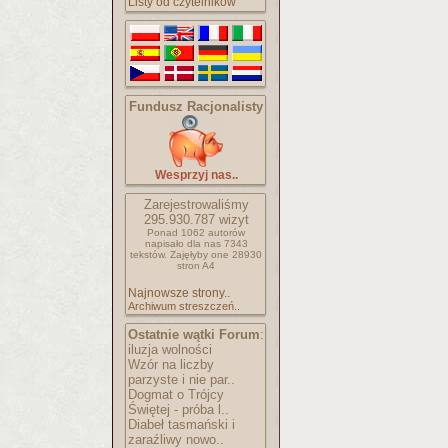
Listy od czytelników
Fundusz Racjonalisty
Wesprzyj nas..
Zarejestrowaliśmy
295.930.787
wizyt
Ponad 1062 autorów
napisało
dla nas 7343
tekstów.
Zajęłyby one 28930
stron A4
Najnowsze strony..
Archiwum streszczeń..
Ostatnie wątki Forum
:
iluzja wolności
Wzór na liczby
parzyste i nie par..
Dogmat o Trójcy
Świętej - próba l..
Diabeł tasmański i
zaraźliwy nowo..