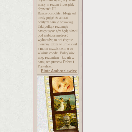
czytam lub słyszę wyznania
wiary w rozum i rozsądek
obywateli III
Rzeczypospolitej. Mogę od
biedy pojąć, że akurat
politycy nam je objawiają.
Taki polityk rozumuje
następująco: gdy będę sławił
pod niebiosa mądrość
wyborców, to oni chętnie
uwierzą i złożą w urnie kwit
z moim nazwiskiem, o co
właśnie chodzi. Polityków
więc rozumiem - kto nie z
nami, ten przeciw Dobru i
Prawdzie,..
Piotr Ambroziewicz