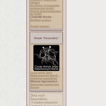
Ukraine
Ars Regia. Czasopismo
poświęcone myśli i
historii wolnomularstwa.
Nr 2/1993
Charlotte Roche -
Modlitwy waginy
Znajdź książkę..
Sklepik "Racjonalisty"
Czuję dotyk Jego
Makaronowych Macek -
emblemat pastafarian
Mariusz Agnosiewicz -
Heretyckie dziedzictwo
Europy
Złota myśl
Racjonalisty:
"Z niejakim osłupieniem