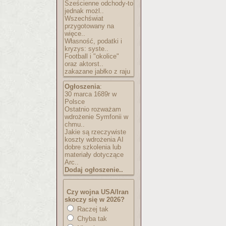
Sześcienne odchody-to
jednak możl..
Wszechświat
przygotowany na
więce..
Własność, podatki i
kryzys: syste..
Football i "okolice"
oraz aktorst..
zakazane jabłko z raju
Ogłoszenia
:
30 marca 1689r w
Polsce
Ostatnio rozważam
wdrożenie Symfonii w
chmu..
Jakie są rzeczywiste
koszty wdrożenia AI
dobre szkolenia lub
materiały dotyczące
Arc..
Dodaj ogłoszenie..
Czy wojna USA/Iran
skoczy się w 2026?
Raczej tak
Chyba tak