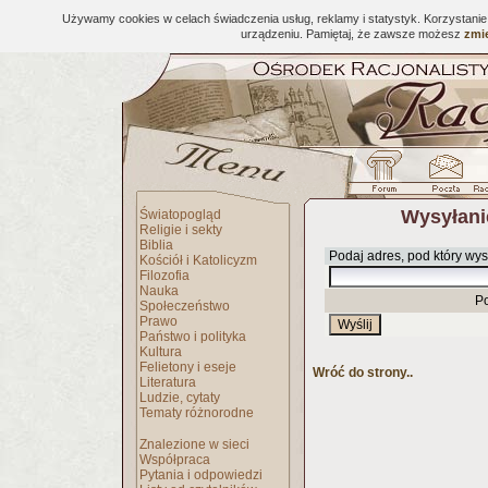
Używamy cookies w celach świadczenia usług, reklamy i statystyk. Korzystani
urządzeniu. Pamiętaj, że zawsze możesz
zmie
Wysyłani
Światopogląd
Religie i sekty
Biblia
Podaj adres, pod który wys
Kościół i Katolicyzm
Filozofia
Nauka
P
Społeczeństwo
Prawo
Państwo i polityka
Kultura
Felietony i eseje
Wróć do strony..
Literatura
Ludzie, cytaty
Tematy różnorodne
Znalezione w sieci
Współpraca
Pytania i odpowiedzi