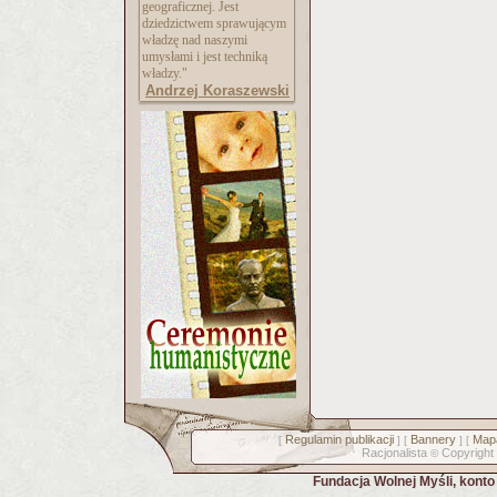
geograficznej. Jest
dziedzictwem sprawującym
władzę nad naszymi
umysłami i jest techniką
władzy."
Andrzej Koraszewski
Regulamin publikacji
Bannery
Mapa
[
] [
] [
Racjonalista
Copyright
©
Fundacja Wolnej Myśli, kont