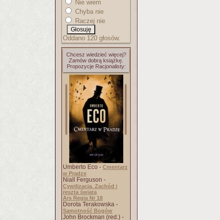
Nie wiem
Chyba nie
Raczej nie
Oddano 120 głosów.
Chcesz wiedzieć więcej?
Zamów dobrą książkę.
Propozycje Racjonalisty:
Umberto Eco -
Cmentarz
w Pradze
Niall Ferguson -
Cywilizacja. Zachód i
reszta świata
Ars Regia Nr 18
Dorota Terakowska -
Samotność Bogów
John Brockman (red.) -