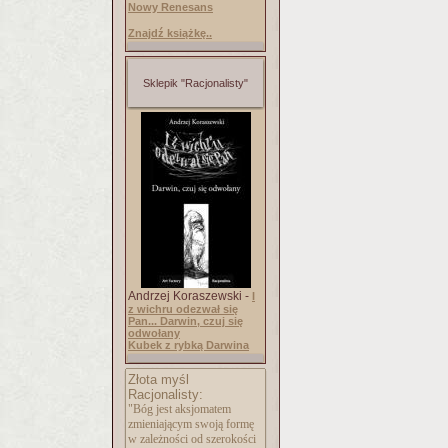
Nowy Renesans
Znajdź książkę..
Sklepik "Racjonalisty"
Andrzej Koraszewski -
I
z wichru odezwał się
Pan... Darwin, czuj się
odwołany
Kubek z rybką Darwina
Złota myśl
Racjonalisty:
"Bóg jest aksjomatem
zmieniającym swoją formę
w zależności od szerokości