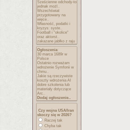
Sześcienne odchody-to
jednak możl..
Wszechświat
przygotowany na
więce..
Własność, podatki i
kryzys: syste..
Football i "okolice"
oraz aktorst..
zakazane jabłko z raju
Ogłoszenia
:
30 marca 1689r w
Polsce
Ostatnio rozważam
wdrożenie Symfonii w
chmu..
Jakie są rzeczywiste
koszty wdrożenia AI
dobre szkolenia lub
materiały dotyczące
Arc..
Dodaj ogłoszenie..
Czy wojna USA/Iran
skoczy się w 2026?
Raczej tak
Chyba tak