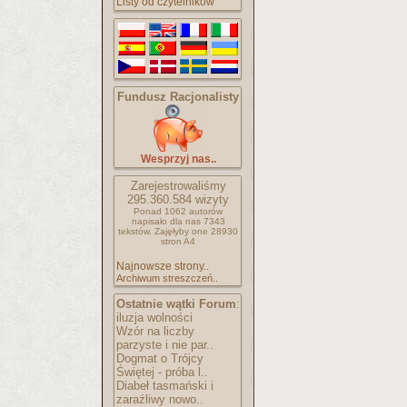
Listy od czytelników
Fundusz Racjonalisty
Wesprzyj nas..
Zarejestrowaliśmy
295.360.584
wizyty
Ponad 1062 autorów
napisało
dla nas 7343
tekstów.
Zajęłyby one 28930
stron A4
Najnowsze strony..
Archiwum streszczeń..
Ostatnie wątki Forum
:
iluzja wolności
Wzór na liczby
parzyste i nie par..
Dogmat o Trójcy
Świętej - próba l..
Diabeł tasmański i
zaraźliwy nowo..