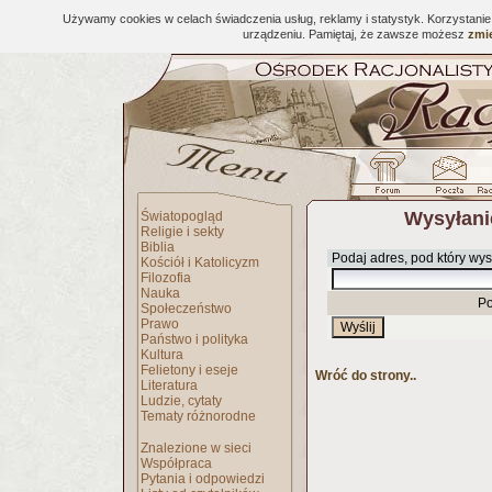
Używamy cookies w celach świadczenia usług, reklamy i statystyk. Korzystani
urządzeniu. Pamiętaj, że zawsze możesz
zmie
Wysyłani
Światopogląd
Religie i sekty
Biblia
Podaj adres, pod który wys
Kościół i Katolicyzm
Filozofia
Nauka
Po
Społeczeństwo
Prawo
Państwo i polityka
Kultura
Felietony i eseje
Wróć do strony..
Literatura
Ludzie, cytaty
Tematy różnorodne
Znalezione w sieci
Współpraca
Pytania i odpowiedzi