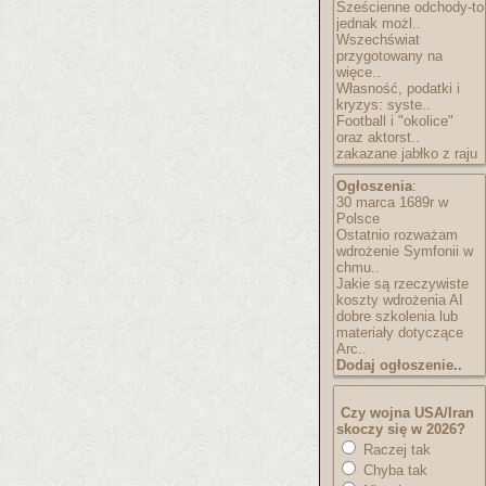
Sześcienne odchody-to
jednak możl..
Wszechświat
przygotowany na
więce..
Własność, podatki i
kryzys: syste..
Football i "okolice"
oraz aktorst..
zakazane jabłko z raju
Ogłoszenia
:
30 marca 1689r w
Polsce
Ostatnio rozważam
wdrożenie Symfonii w
chmu..
Jakie są rzeczywiste
koszty wdrożenia AI
dobre szkolenia lub
materiały dotyczące
Arc..
Dodaj ogłoszenie..
Czy wojna USA/Iran
skoczy się w 2026?
Raczej tak
Chyba tak