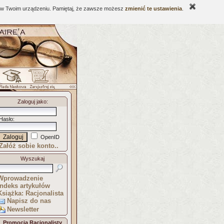
ne w Twoim urządzeniu. Pamiętaj, że zawsze możesz
zmienić te ustawienia
.
Zaloguj jako
:
Hasło
:
OpenID
Załóż sobie konto..
Wyszukaj
Wprowadzenie
Indeks artykułów
Książka: Racjonalista
Napisz do nas
Newsletter
Promocja Racjonalisty