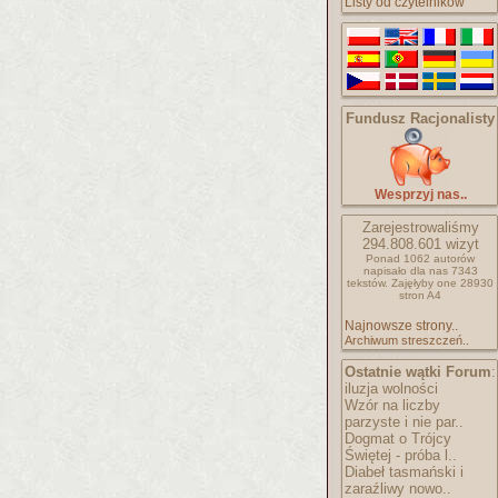
Listy od czytelników
Fundusz Racjonalisty
Wesprzyj nas..
Zarejestrowaliśmy
294.808.601
wizyt
Ponad 1062 autorów
napisało
dla nas 7343
tekstów.
Zajęłyby one 28930
stron A4
Najnowsze strony..
Archiwum streszczeń..
Ostatnie wątki Forum
:
iluzja wolności
Wzór na liczby
parzyste i nie par..
Dogmat o Trójcy
Świętej - próba l..
Diabeł tasmański i
zaraźliwy nowo..