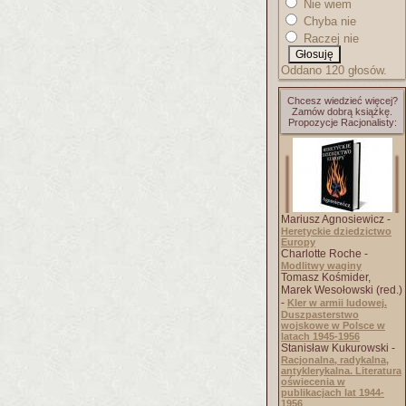
Nie wiem
Chyba nie
Raczej nie
Oddano 120 głosów.
Chcesz wiedzieć więcej?
Zamów dobrą książkę.
Propozycje Racjonalisty:
Mariusz Agnosiewicz -
Heretyckie dziedzictwo
Europy
Charlotte Roche -
Modlitwy waginy
Tomasz Kośmider,
Marek Wesołowski (red.)
-
Kler w armii ludowej.
Duszpasterstwo
wojskowe w Polsce w
latach 1945-1956
Stanisław Kukurowski -
Racjonalna, radykalna,
antyklerykalna. Literatura
oświecenia w
publikacjach lat 1944-
1956