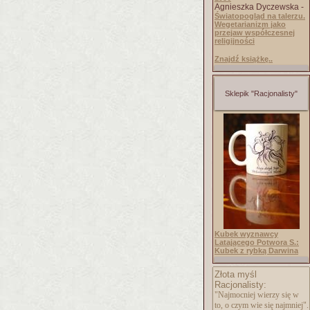
Agnieszka Dyczewska -
Światopogląd na talerzu.
Wegetarianizm jako
przejaw współczesnej
religijności
Znajdź książkę..
Sklepik "Racjonalisty"
Kubek wyznawcy
Latającego Potwora S.:
Kubek z rybką Darwina
Złota myśl
Racjonalisty:
"Najmocniej wierzy się w
to, o czym wie się najmniej".