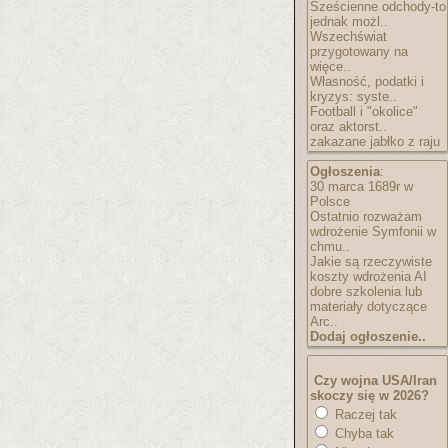
Sześcienne odchody-to
jednak możl..
Wszechświat
przygotowany na
więce..
Własność, podatki i
kryzys: syste..
Football i "okolice"
oraz aktorst..
zakazane jabłko z raju
Ogłoszenia
:
30 marca 1689r w
Polsce
Ostatnio rozważam
wdrożenie Symfonii w
chmu..
Jakie są rzeczywiste
koszty wdrożenia AI
dobre szkolenia lub
materiały dotyczące
Arc..
Dodaj ogłoszenie..
Czy wojna USA/Iran
skoczy się w 2026?
Raczej tak
Chyba tak