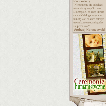
Racjonalisty:
"Nie umiemy się odnaleźć,
nie umiemy współdziałać.
Dlaczego ci, co chcą ukraść
samochód dogadują się w
minutę, a ci co chcą założyć
trawnik, nie mogą dogadać
się przez lata?"
Andrzej Koraszewski
R
[