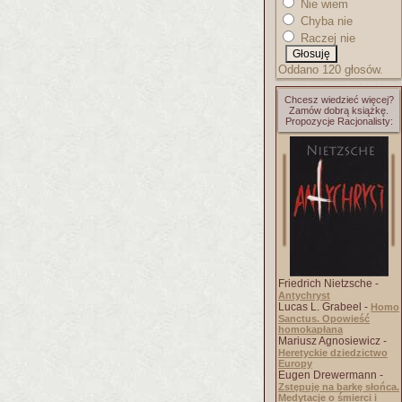
Nie wiem
Chyba nie
Raczej nie
Oddano 120 głosów.
Chcesz wiedzieć więcej?
Zamów dobrą książkę.
Propozycje Racjonalisty:
Friedrich Nietzsche -
Antychryst
Lucas L. Grabeel -
Homo
Sanctus. Opowieść
homokapłana
Mariusz Agnosiewicz -
Heretyckie dziedzictwo
Europy
Eugen Drewermann -
Zstępuję na barkę słońca.
Medytacje o śmierci i