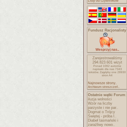
Listy od czytelników
Fundusz Racjonalisty
Wesprzyj nas..
Zarejestrowaliśmy
294.823.601
wizyt
Ponad 1062 autorów
napisało
dla nas 7343
tekstów.
Zajęłyby one 28930
stron A4
Najnowsze strony..
Archiwum streszczeń..
Ostatnie wątki Forum
:
iluzja wolności
Wzór na liczby
parzyste i nie par..
Dogmat o Trójcy
Świętej - próba l..
Diabeł tasmański i
zaraźliwy nowo..