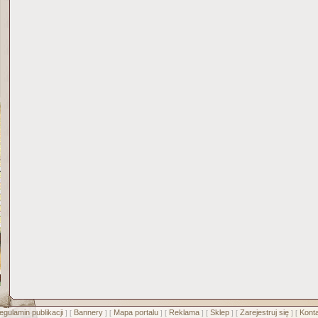
egulamin publikacji
Bannery
Mapa portalu
Reklama
Sklep
Zarejestruj się
Konta
] [
] [
] [
] [
] [
] [