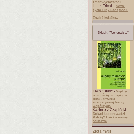
zmartwychwstaniu
Lilian Edvall -
Nowe
życie Tildy Bengtsson
Znajdź książkę..
Sklepik "Racjonalisty"
Lech Ostasz -
Między
realnością a utopią: w
poszukiwaniu
alternatywnej formy
współbycia
Kazimierz Czapiński -
Dokąd kler prowadzi
Polskę? Laickie mowy
sejmowe
Złota myśl