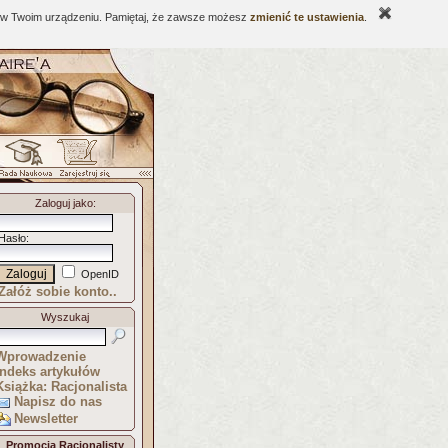
ne w Twoim urządzeniu. Pamiętaj, że zawsze możesz
zmienić te ustawienia
.
Zaloguj jako
:
Hasło
:
OpenID
Załóż sobie konto..
Wyszukaj
Wprowadzenie
Indeks artykułów
Książka: Racjonalista
Napisz do nas
Newsletter
Promocja Racjonalisty