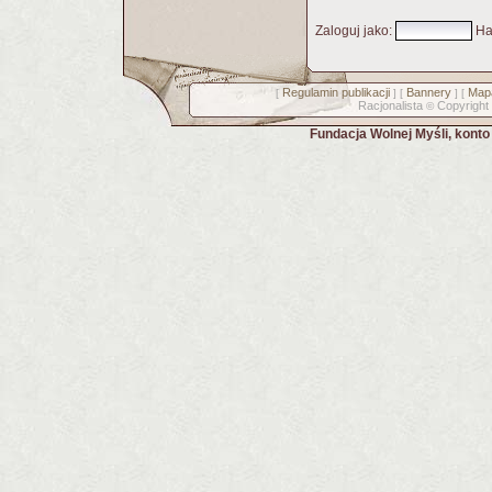
Zaloguj jako
:
Ha
Regulamin publikacji
Bannery
Mapa
[
] [
] [
Racjonalista
Copyright
©
Fundacja Wolnej Myśli, kont