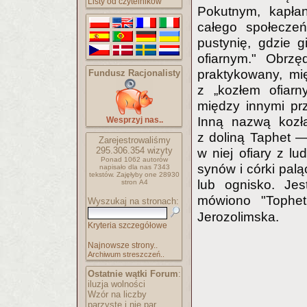
Listy od czytelników
Pokutnym, kapłan
całego społecze
pustynię, gdzie 
ofiarnym." Obrzę
praktykowany, mi
Fundusz Racjonalisty
z „kozłem ofiarn
między innymi pr
Inną nazwą kozła
Wesprzyj nas..
z doliną Taphet —
Zarejestrowaliśmy
295.306.354
wizyty
w niej ofiary z l
Ponad 1062 autorów
synów i córki palą
napisało
dla nas 7343
tekstów.
Zajęłyby one 28930
lub ognisko. Jes
stron A4
mówiono "Tophe
Wyszukaj na stronach:
Jerozolimska.
Kryteria szczegółowe
Najnowsze strony..
Archiwum streszczeń..
Ostatnie wątki Forum
:
iluzja wolności
Wzór na liczby
parzyste i nie par..