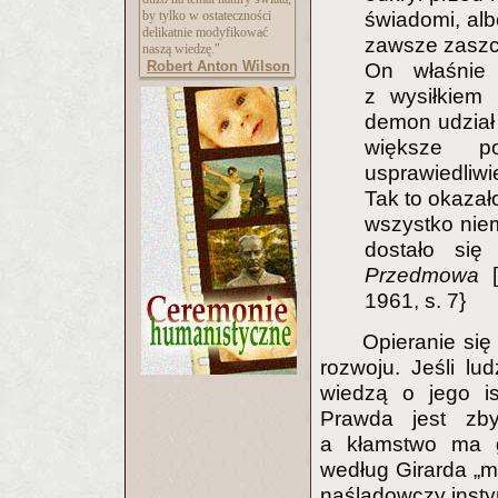
by tylko w ostateczności
świadomi, alb
delikatnie modyfikować
zawsze zaszcz
naszą wiedzę."
Robert Anton Wilson
On właśnie 
z wysiłkiem 
demon udział 
większe po
usprawiedliwi
Tak to okazało
wszystko nie
dostało się
Przedmowa
[
1961, s. 7}
Opieranie si
rozwoju. Jeśli l
wiedzą o jego is
Prawda jest zb
a kłamstwo ma g
według Girarda „m
naśladowczy insty