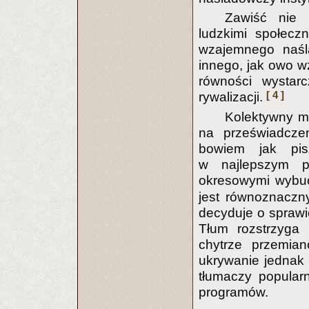
Zawiść nie 
ludzkimi społecz
wzajemnego naśl
innego, jak owo 
równości wystarc
[ 4 ]
rywalizacji.
Kolektywny m
na przeświadcze
bowiem jak pis
w najlepszym p
okresowymi wybuc
jest równoznaczn
decyduje o sprawi
Tłum rozstrzyga
chytrze przemia
ukrywanie jednak s
tłumaczy popular
programów.