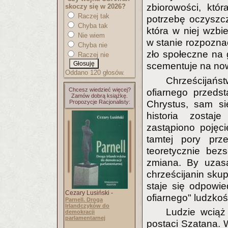
zbiorowości, któ
skoczy się w 2026?
Raczej tak
potrzebę oczyszcz
Chyba tak
która w niej wzbi
Nie wiem
w stanie rozpoznać
Chyba nie
zło społeczne na 
Raczej nie
scementuje na no
Oddano 120 głosów.
Chrześcijańst
Chcesz wiedzieć więcej?
ofiarnego przeds
Zamów dobrą książkę.
Propozycje Racjonalisty:
Chrystus, sam si
historia zostaj
zastąpiono pojęci
tamtej pory prz
teoretycznie bez
zmiana. By uzasa
chrześcijanin skup
staje się odpowied
Cezary Lusiński -
ofiarnego" ludzkoś
Parnell. Droga
Irlandczyków do
Ludzie wciąż
demokracji
parlamentarnej
postaci Szatana. W