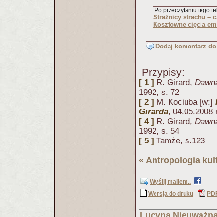
Po przeczytaniu tego tek
Strażnicy strachu – 
Kosztowne cięcia em
Dodaj komentarz do 
Przypisy:
[ 1 ]
R. Girard,
Dawna 
1992, s. 72
[ 2 ]
M. Kociuba [w:]
Girarda
, 04.05.2008 r
[ 4 ]
R. Girard,
Dawna 
1992, s. 54
[ 5 ]
Tamże, s.123
«
Antropologia kul
Wyślij mailem..
Wersja do druku
PD
Lucyna Nieuważn