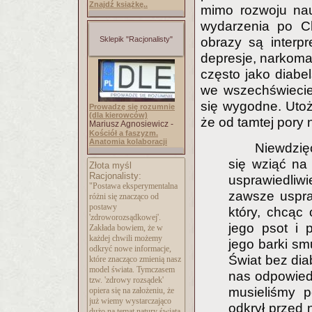
Znajdź książkę..
mimo rozwoju nau
wydarzenia po Ch
Sklepik "Racjonalisty"
obrazy są interp
depresje, narkoma
często jako diabe
we wszechświecie,
się wygodne. Utoż
Prowadzę się rozumnie
(dla kierowców)
że od tamtej pory n
Mariusz Agnosiewicz -
Kościół a faszyzm.
Anatomia kolaboracji
Niewdzię
się wziąć na
Złota myśl
Racjonalisty:
usprawiedliw
"Postawa eksperymentalna
zawsze uspraw
różni się znacząco od
postawy
który, chcąc
'zdroworozsądkowej
'.
jego psot i 
Zakłada bowiem, że w
każdej chwili możemy
jego barki sm
odkryć nowe informacje,
Świat bez dia
które znacząco zmienią nasz
model świata. Tymczasem
nas odpowiedz
tzw. 'zdrowy rozsądek'
musieliśmy p
opiera się na założeniu, że
już wiemy wystarczająco
odkrył przed 
dużo na temat natury świata,