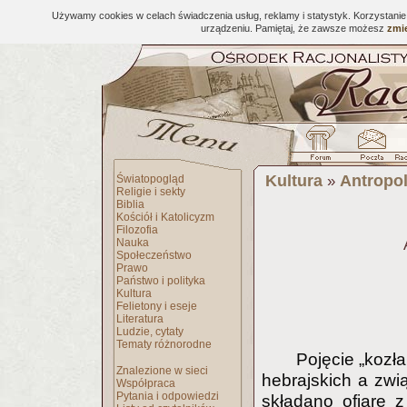
Używamy cookies w celach świadczenia usług, reklamy i statystyk. Korzystani
urządzeniu. Pamiętaj, że zawsze możesz
zmie
Kultura
Antropol
Światopogląd
»
Religie i sekty
Biblia
Kościół i Katolicyzm
Filozofia
Nauka
Społeczeństwo
Prawo
Państwo i polityka
Kultura
Felietony i eseje
Literatura
Ludzie, cytaty
Tematy różnorodne
Pojęcie „kozł
Znalezione w sieci
hebrajskich a zwi
Współpraca
Pytania i odpowiedzi
składano ofiarę 