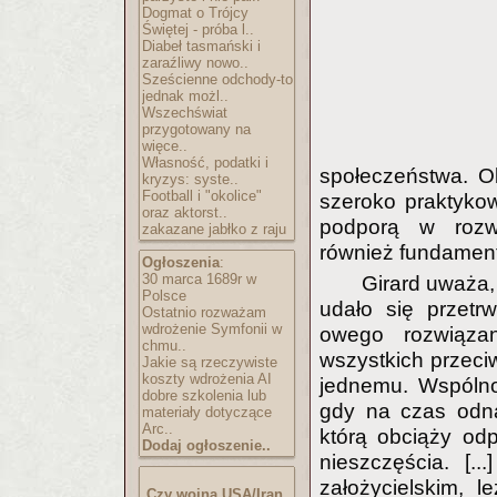
Dogmat o Trójcy
Świętej - próba l..
Diabeł tasmański i
zaraźliwy nowo..
Sześcienne odchody-to
jednak możl..
Wszechświat
przygotowany na
więce..
Własność, podatki i
społeczeństwa. O
kryzys: syste..
Football i "okolice"
szeroko praktykow
oraz aktorst..
podporą w rozwo
zakazane jabłko z raju
również fundament
Ogłoszenia
:
30 marca 1689r w
Girard uważa,
Polsce
udało się przetr
Ostatnio rozważam
wdrożenie Symfonii w
owego rozwiąza
chmu..
wszystkich przeci
Jakie są rzeczywiste
koszty wdrożenia AI
jednemu. Wspólno
dobre szkolenia lub
gdy na czas odna
materiały dotyczące
Arc..
którą obciąży odp
Dodaj ogłoszenie..
nieszczęścia. [.
założycielskim, l
Czy wojna USA/Iran