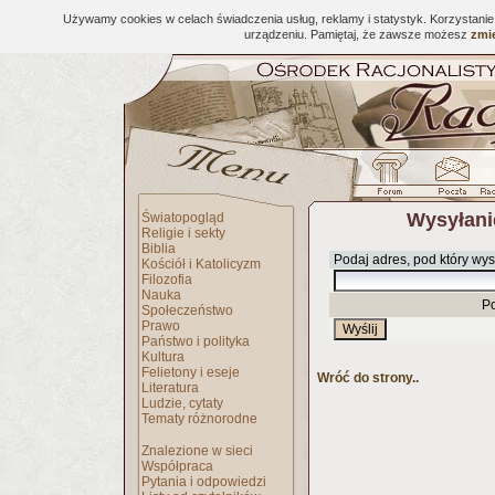
Używamy cookies w celach świadczenia usług, reklamy i statystyk. Korzystani
urządzeniu. Pamiętaj, że zawsze możesz
zmie
Wysyłani
Światopogląd
Religie i sekty
Biblia
Podaj adres, pod który wys
Kościół i Katolicyzm
Filozofia
Nauka
P
Społeczeństwo
Prawo
Państwo i polityka
Kultura
Felietony i eseje
Wróć do strony..
Literatura
Ludzie, cytaty
Tematy różnorodne
Znalezione w sieci
Współpraca
Pytania i odpowiedzi