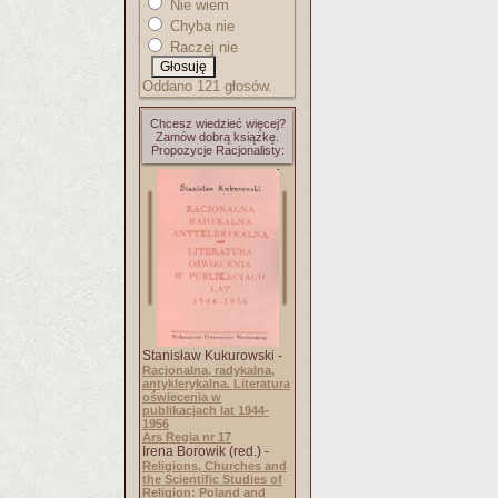
Nie wiem
Chyba nie
Raczej nie
Oddano 121 głosów.
Chcesz wiedzieć więcej?
Zamów dobrą książkę.
Propozycje Racjonalisty:
Stanisław Kukurowski -
Racjonalna, radykalna,
antyklerykalna. Literatura
oświecenia w
publikacjach lat 1944-
1956
Ars Regia nr 17
Irena Borowik (red.) -
Religions, Churches and
the Scientific Studies of
Religion: Poland and