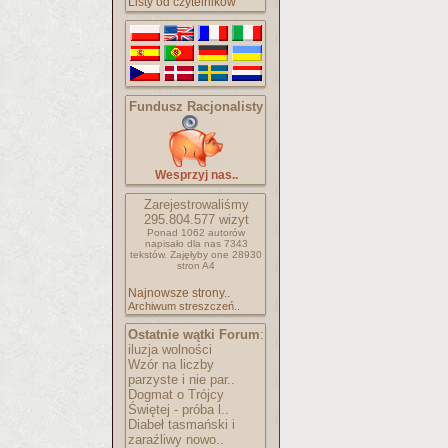
Listy od czytelników
Fundusz Racjonalisty
Wesprzyj nas..
Zarejestrowaliśmy
295.804.577
wizyt
Ponad 1062 autorów
napisało
dla nas 7343
tekstów.
Zajęłyby one 28930
stron A4
Najnowsze strony..
Archiwum streszczeń..
Ostatnie wątki Forum
:
iluzja wolności
Wzór na liczby
parzyste i nie par..
Dogmat o Trójcy
Świętej - próba l..
Diabeł tasmański i
zaraźliwy nowo..