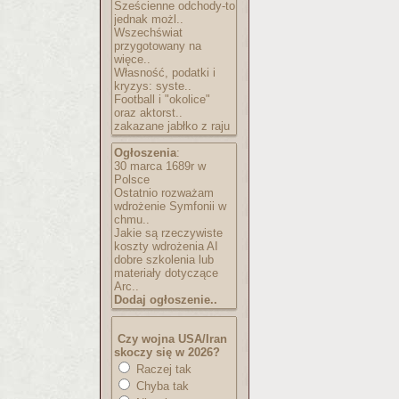
Sześcienne odchody-to
jednak możl..
Wszechświat
przygotowany na
więce..
Własność, podatki i
kryzys: syste..
Football i "okolice"
oraz aktorst..
zakazane jabłko z raju
Ogłoszenia
:
30 marca 1689r w
Polsce
Ostatnio rozważam
wdrożenie Symfonii w
chmu..
Jakie są rzeczywiste
koszty wdrożenia AI
dobre szkolenia lub
materiały dotyczące
Arc..
Dodaj ogłoszenie..
Czy wojna USA/Iran
skoczy się w 2026?
Raczej tak
Chyba tak