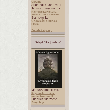
Ukraine
Artur Patek, Jan Rydel,
Janusz J. Węc (red.) -
Najnowsza Historia
Świata tom 4 1995-2007
Stanisław Lem -
Opowieści o pilocie
Pirxie
Znajdź książkę..
Sklepik "Racjonalisty"
Mariusz Agnosiewicz -
Kryminalne dzieje
papiestwa tom II
Friedrich Nietzsche -
Antychryst