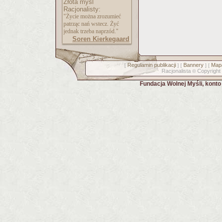
Złota myśl
Racjonalisty:
"Życie można zrozumieć
patrząc nań wstecz. Żyć
jednak trzeba naprzód."
Soren Kierkegaard
Regulamin publikacji
Bannery
Mapa
[
] [
] [
Racjonalista
Copyright
©
Fundacja Wolnej Myśli, kont