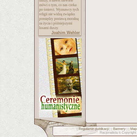
duszy, a nawet niewiele
mówi o tym, co nas czeka
po śmierci. Wyznawcy tych
religii nie widzą związku
pomiędzy postawą moralną
za życia i późniejszymi
losami duszy.
Joahim Wehler
Regulamin publikacji
Bannery
Mapa
[
] [
] [
Racjonalista
Copyright
©