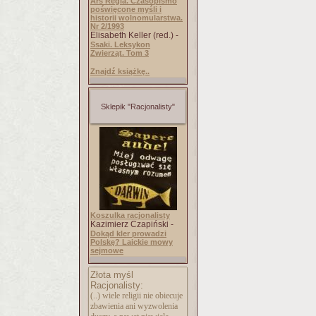
Ars Regia. Czasopismo
poświęcone myśli i
historii wolnomularstwa.
Nr 2/1993
Elisabeth Keller (red.) -
Ssaki. Leksykon
Zwierząt. Tom 3
Znajdź książkę..
Sklepik "Racjonalisty"
Koszulka racjonalisty
Kazimierz Czapiński -
Dokąd kler prowadzi
Polskę? Laickie mowy
sejmowe
Złota myśl
Racjonalisty:
(..) wiele religii nie obiecuje
zbawienia ani wyzwolenia