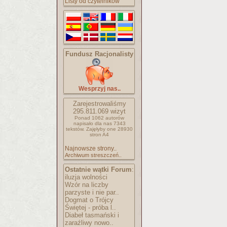
Listy od czytelników
Fundusz Racjonalisty
Wesprzyj nas..
Zarejestrowaliśmy
295.811.069
wizyt
Ponad 1062 autorów
napisało
dla nas 7343
tekstów.
Zajęłyby one 28930
stron A4
Najnowsze strony..
Archiwum streszczeń..
Ostatnie wątki Forum
:
iluzja wolności
Wzór na liczby
parzyste i nie par..
Dogmat o Trójcy
Świętej - próba l..
Diabeł tasmański i
zaraźliwy nowo..