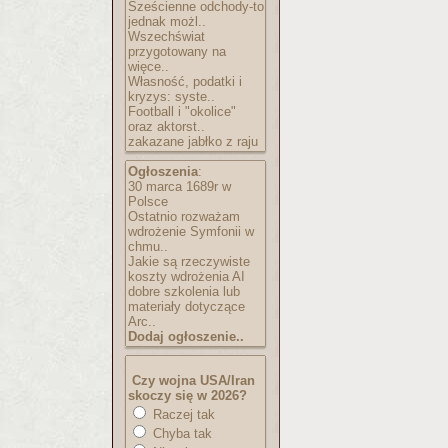
Sześcienne odchody-to
jednak możl..
Wszechświat
przygotowany na
więce..
Własność, podatki i
kryzys: syste..
Football i "okolice"
oraz aktorst..
zakazane jabłko z raju
Ogłoszenia
:
30 marca 1689r w
Polsce
Ostatnio rozważam
wdrożenie Symfonii w
chmu..
Jakie są rzeczywiste
koszty wdrożenia AI
dobre szkolenia lub
materiały dotyczące
Arc..
Dodaj ogłoszenie..
Czy wojna USA/Iran
skoczy się w 2026?
Raczej tak
Chyba tak