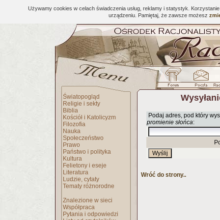
Używamy cookies w celach świadczenia usług, reklamy i statystyk. Korzystani
urządzeniu. Pamiętaj, że zawsze możesz
zmie
Wysyłani
Światopogląd
Religie i sekty
Biblia
Podaj adres, pod który wys
Kościół i Katolicyzm
promienie słońca
:
Filozofia
Nauka
Społeczeństwo
P
Prawo
Państwo i polityka
Kultura
Felietony i eseje
Literatura
Wróć do strony..
Ludzie, cytaty
Tematy różnorodne
Znalezione w sieci
Współpraca
Pytania i odpowiedzi