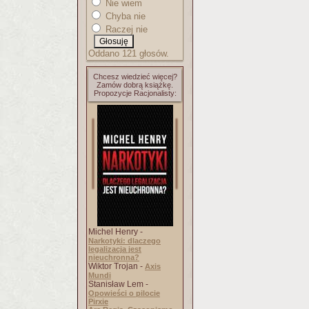
Nie wiem
Chyba nie
Raczej nie
Oddano 121 głosów.
Chcesz wiedzieć więcej?
Zamów dobrą książkę.
Propozycje Racjonalisty:
Michel Henry -
Narkotyki: dlaczego
legalizacja jest
nieuchronna?
Wiktor Trojan -
Axis
Mundi
Stanisław Lem -
Opowieści o pilocie
Pirxie