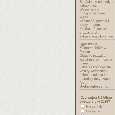
Sześcienne odchody-to
jednak możl..
Wszechświat
przygotowany na
więce..
Własność, podatki i
kryzys: syste..
Football i "okolice"
oraz aktorst..
zakazane jabłko z raju
Ogłoszenia
:
30 marca 1689r w
Polsce
Ostatnio rozważam
wdrożenie Symfonii w
chmu..
Jakie są rzeczywiste
koszty wdrożenia AI
dobre szkolenia lub
materiały dotyczące
Arc..
Dodaj ogłoszenie..
Czy wojna USA/Iran
skoczy się w 2026?
Raczej tak
Chyba tak