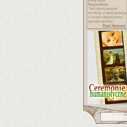
Złota myśl
Racjonalisty:
"Jeśli chcesz zaczynać
rewolucję, to lepiej zacznij ją
w swoim własnym domu i
sposobie myślenia."
Paul Hewson
R
[