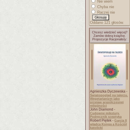
Nie wiem
Chyba nie
Raczej nie
Oddano 121 głosów.
Chcesz wiedzieć więcej?
Zamów dobrą książkę.
Propozycje Racjonalisty:
Agnieszka Dyczewska -
Światopogląd na talerzu.
Wegetarianizm jako
przejaw współczesnej
religijności
John Diamond -
Cudowne mikstury.
Podręcznik sceptyka
Robert Piętek -
Garcia II
władca Konga a Kościół
katolicki