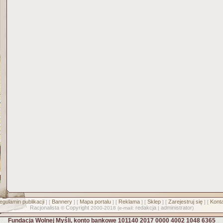
egulamin publikacji
Bannery
Mapa portalu
Reklama
Sklep
Zarejestruj się
Konta
] [
] [
] [
] [
] [
] [
Racjonalista
Copyright
redakcja
administrator
©
2000-2018 (e-mail:
|
)
Fundacja Wolnej Myśli, konto bankowe 101140 2017 0000 4002 1048 6365