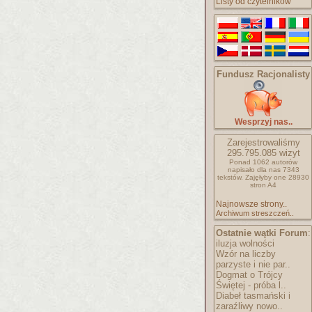
Listy od czytelników
Fundusz Racjonalisty
Wesprzyj nas..
Zarejestrowaliśmy
295.795.085
wizyt
Ponad 1062 autorów
napisało
dla nas 7343
tekstów.
Zajęłyby one 28930
stron A4
Najnowsze strony..
Archiwum streszczeń..
Ostatnie wątki Forum
:
iluzja wolności
Wzór na liczby
parzyste i nie par..
Dogmat o Trójcy
Świętej - próba l..
Diabeł tasmański i
zaraźliwy nowo..