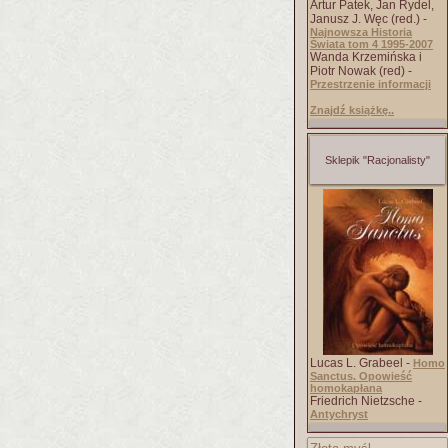
Artur Patek, Jan Rydel,
Janusz J. Węc (red.) -
Najnowsza Historia
Świata tom 4 1995-2007
Wanda Krzemińska i
Piotr Nowak (red) -
Przestrzenie informacji
Znajdź książkę..
Sklepik "Racjonalisty"
Lucas L. Grabeel -
Homo
Sanctus. Opowieść
homokapłana
Friedrich Nietzsche -
Antychryst