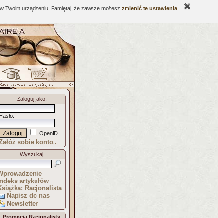
ne w Twoim urządzeniu. Pamiętaj, że zawsze możesz
zmienić te ustawienia
.
Zaloguj jako
:
Hasło
:
OpenID
Załóż sobie konto..
Wyszukaj
Wprowadzenie
Indeks artykułów
Książka: Racjonalista
Napisz do nas
Newsletter
Promocja Racjonalisty