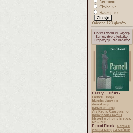
Nie wiem
Chyba nie
Raczej nie
Oddano 120 głosów.
Chcesz wiedzieć więcej?
Zamów dobrą książkę.
Propozycje Racjonalisty:
Cezary Lusiński -
Parnell. Droga
Irlandczyków do
demokracji
parlamentarnej
Ars Regia. Czasopismo
poświęcone myśli i
historii wolnomularstwa.
Nr 2/1993
Robert Piętek -
Garcia II
władca Konga a Kościół