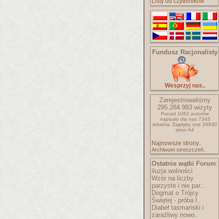
Listy od czytelników
Fundusz Racjonalisty
Wesprzyj nas..
Zarejestrowaliśmy
295.284.983
wizyty
Ponad 1062 autorów
napisało
dla nas 7343
tekstów.
Zajęłyby one 28930
stron A4
Najnowsze strony..
Archiwum streszczeń..
Ostatnie wątki Forum
:
iluzja wolności
Wzór na liczby
parzyste i nie par..
Dogmat o Trójcy
Świętej - próba l..
Diabeł tasmański i
zaraźliwy nowo..