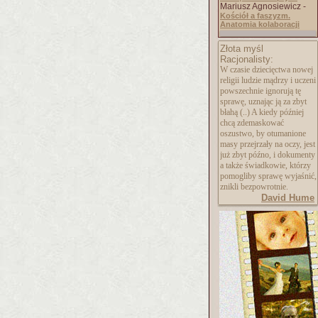
Mariusz Agnosiewicz -
Kościół a faszyzm.
Anatomia kolaboracji
Złota myśl
Racjonalisty:
W czasie dziecięctwa nowej
religii ludzie mądrzy i uczeni
powszechnie ignorują tę
sprawę, uznając ją za zbyt
błahą (..) A kiedy później
chcą zdemaskować
oszustwo, by otumanione
masy przejrzały na oczy, jest
już zbyt późno, i dokumenty
a także świadkowie, którzy
pomogliby sprawę wyjaśnić,
znikli bezpowrotnie.
David Hume