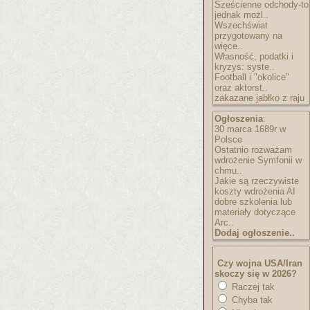
Sześcienne odchody-to
jednak możl..
Wszechświat
przygotowany na
więce..
Własność, podatki i
kryzys: syste..
Football i "okolice"
oraz aktorst..
zakazane jabłko z raju
Ogłoszenia
:
30 marca 1689r w
Polsce
Ostatnio rozważam
wdrożenie Symfonii w
chmu..
Jakie są rzeczywiste
koszty wdrożenia AI
dobre szkolenia lub
materiały dotyczące
Arc..
Dodaj ogłoszenie..
Czy wojna USA/Iran
skoczy się w 2026?
Raczej tak
Chyba tak