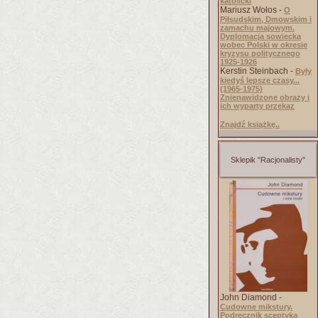
katolicki
Mariusz Wołos -
O
Piłsudskim, Dmowskim i
zamachu majowym.
Dyplomacja sowiecka
wobec Polski w okresie
kryzysu politycznego
1925-1926
Kerstin Steinbach -
Były
kiedyś lepsze czasy...
(1965-1975)
Znienawidzone obrazy i
ich wyparty przekaz
Znajdź książkę..
Sklepik "Racjonalisty"
John Diamond -
Cudowne mikstury.
Podręcznik sceptyka