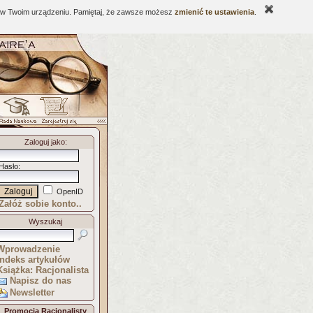
ne w Twoim urządzeniu. Pamiętaj, że zawsze możesz
zmienić te ustawienia
.
Zaloguj jako
:
Hasło
:
OpenID
Załóż sobie konto..
Wyszukaj
Wprowadzenie
Indeks artykułów
Książka: Racjonalista
Napisz do nas
Newsletter
Promocja Racjonalisty