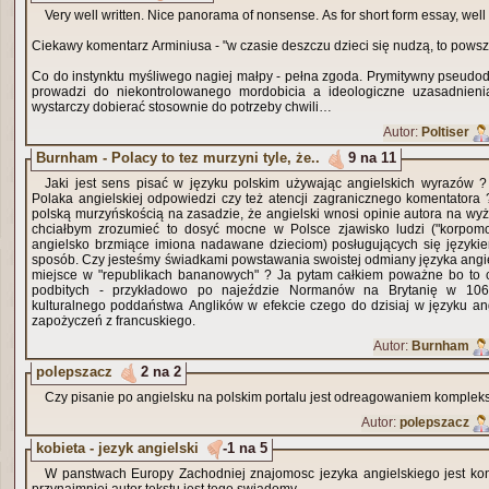
Very well written. Nice panorama of nonsense. As for short form essay, wel
Ciekawy komentarz Arminiusa - "w czasie deszczu dzieci się nudzą, to pow
Co do instynktu myśliwego nagiej małpy - pełna zgoda. Prymitywny pseudoda
prowadzi do niekontrolowanego mordobicia a ideologiczne uzasadnienia
wystarczy dobierać stosownie do potrzeby chwili…
Autor:
Poltiser
Burnham - Polacy to tez murzyni tyle, że..
9 na 11
Jaki jest sens pisać w języku polskim używając angielskich wyrazów
Polaka angielskiej odpowiedzi czy też atencji zagranicznego komentatora 
polską murzyńskością na zasadzie, że angielski wnosi opinie autora na wy
chciałbym zrozumieć to dosyć mocne w Polsce zjawisko ludzi ("korpom
angielsko brzmiące imiona nadawane dzieciom) posługujących się językie
sposób. Czy jesteśmy świadkami powstawania swoistej odmiany języka angiel
miejsce w "republikach bananowych" ? Ja pytam całkiem poważne bo to 
podbitych - przykładowo po najeździe Normanów na Brytanię w 1066
kulturalnego poddaństwa Anglików w efekcie czego do dzisiaj w języku an
zapożyczeń z francuskiego.
Autor:
Burnham
polepszacz
2 na 2
Czy pisanie po angielsku na polskim portalu jest odreagowaniem komplek
Autor:
polepszacz
kobieta - jezyk angielski
-1 na 5
W panstwach Europy Zachodniej znajomosc jezyka angielskiego jest kon