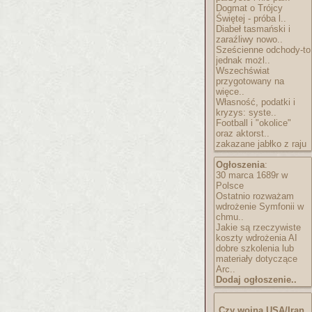
Dogmat o Trójcy
Świętej - próba l..
Diabeł tasmański i
zaraźliwy nowo..
Sześcienne odchody-to
jednak możl..
Wszechświat
przygotowany na
więce..
Własność, podatki i
kryzys: syste..
Football i "okolice"
oraz aktorst..
zakazane jabłko z raju
Ogłoszenia
:
30 marca 1689r w
Polsce
Ostatnio rozważam
wdrożenie Symfonii w
chmu..
Jakie są rzeczywiste
koszty wdrożenia AI
dobre szkolenia lub
materiały dotyczące
Arc..
Dodaj ogłoszenie..
Czy wojna USA/Iran