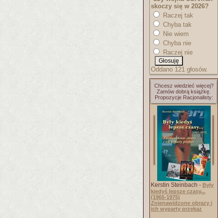
skoczy się w 2026?
Raczej tak
Chyba tak
Nie wiem
Chyba nie
Raczej nie
Oddano 121 głosów.
Chcesz wiedzieć więcej?
Zamów dobrą książkę.
Propozycje Racjonalisty:
Kerstin Steinbach -
Były
kiedyś lepsze czasy...
(1965-1975)
Znienawidzone obrazy i
ich wyparty przekaz