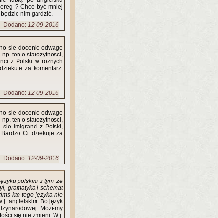
ie lubią po angielsku
zereg ? Chce być mniej
 będzie nim gardzić.
Dodano:
12-09-2016
nno sie docenic odwage
np. ten o starozytnosci,
anci z Polski w roznych
 dziekuje za komentarz.
Dodano:
12-09-2016
nno sie docenic odwage
np. ten o starozytnosci,
 sie imigranci z Polski,
 Bardzo Ci dziekuje za
Dodano:
12-09-2016
 języku polskim z tym, że
tyl, gramatyka i schemat
imś kto tego języka nie
 j. angielskim. Bo język
iędzynarodowej. Możemy
ości się nie zmieni. W j.