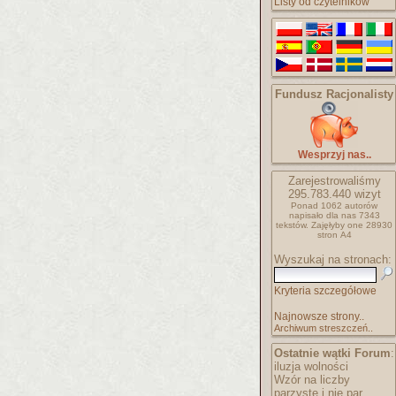
Listy od czytelników
Fundusz Racjonalisty
Wesprzyj nas..
Zarejestrowaliśmy
295.783.440
wizyt
Ponad 1062 autorów
napisało
dla nas 7343
tekstów.
Zajęłyby one 28930
stron A4
Wyszukaj na stronach:
Kryteria szczegółowe
Najnowsze strony..
Archiwum streszczeń..
Ostatnie wątki Forum
:
iluzja wolności
Wzór na liczby
parzyste i nie par..