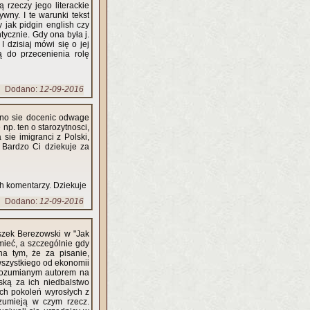
 rzeczy jego literackie
wny. I te warunki tekst
 jak pidgin english czy
tycznie. Gdy ona była j.
I dzisiaj mówi się o jej
ą do przecenienia rolę
Dodano:
12-09-2016
nno sie docenic odwage
np. ten o starozytnosci,
 sie imigranci z Polski,
 Bardzo Ci dziekuje za
h komentarzy. Dziekuje
Dodano:
12-09-2016
eszek Berezowski w "Jak
umieć, a szczególnie gdy
na tym, że za pisanie,
wszystkiego od ekonomii
t zrozumianym autorem na
lską za ich niedbalstwo
ch pokoleń wyrosłych z
ozumieją w czym rzecz.