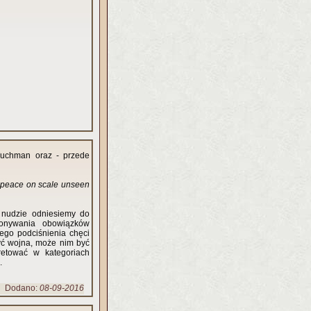
Tuchman oraz - przede
g peace on scale unseen
 nudzie odniesiemy do
konywania obowiązków
ego podciśnienia chęci
yć wojna, może nim być
etować w kategoriach
.
Dodano:
08-09-2016