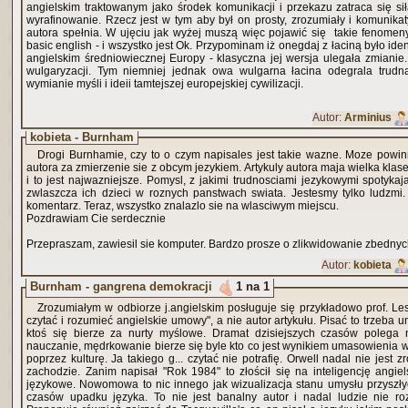
angielskim traktowanym jako środek komunikacji i przekazu zatraca się siłą
wyrafinowanie. Rzecz jest w tym aby był on prosty, zrozumiały i komunikaty
autora spełnia. W ujęciu jak wyżej muszą więc pojawić się takie fenomeny
basic english - i wszystko jest Ok. Przypominam iż onegdaj z łaciną było iden
angielskim średniowiecznej Europy - klasyczna jej wersja ulegała zmianie. 
wulgaryzacji. Tym niemniej jednak owa wulgarna łacina odegrala trudn
wymianie myśli i ideii tamtejszej europejskiej cywilizacji.
Autor:
Arminius
kobieta - Burnham
Drogi Burnhamie, czy to o czym napisales jest takie wazne. Moze powi
autora za zmierzenie sie z obcym jezykiem. Artykuly autora maja wielka klase 
i to jest najwazniejsze. Pomysl, z jakimi trudnosciami jezykowymi spotykaja
zwlaszcza ich dzieci w roznych panstwach swiata. Jestesmy tylko ludzmi.
komentarz. Teraz, wszystko znalazlo sie na wlasciwym miejscu.
Pozdrawiam Cie serdecznie
Przepraszam, zawiesil sie komputer. Bardzo prosze o zlikwidowanie zbednyc
Autor:
kobieta
Burnham - gangrena demokracji
1 na 1
Zrozumiałym w odbiorze j.angielskim posługuje się przykładowo prof. L
czytać i rozumieć angielskie umowy", a nie autor artykułu. Pisać to trzeba 
ktoś się bierze za nurty myślowe. Dramat dzisiejszych czasów polega 
nauczanie, mędrkowanie bierze się byle kto co jest wynikiem umasowienia 
poprzez kulturę. Ja takiego g... czytać nie potrafię. Orwell nadal nie jes
zachodzie. Zanim napisał "Rok 1984" to złościł się na inteligencję angie
językowe. Nowomowa to nic innego jak wizualizacja stanu umysłu przyszły
czasów upadku języka. To nie jest banalny autor i nadal ludzie nie r