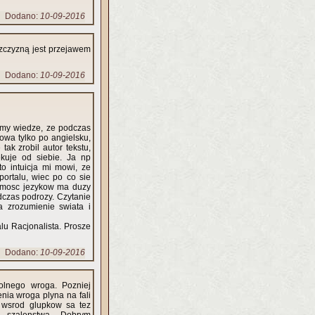
Dodano:
10-09-2016
zczyzną jest przejawem
Dodano:
10-09-2016
amy wiedze, ze podczas
howa tylko po angielsku,
ak zrobil autor tekstu,
kuje od siebie. Ja np
o intuicja mi mowi, ze
portalu, wiec po co sie
jomosc jezykow ma duzy
czas podrozy. Czytanie
 zrozumienie swiata i
alu Racjonalista. Prosze
Dodano:
10-09-2016
polnego wroga. Pozniej
nia wroga plyna na fali
e wsrod glupkow sa tez