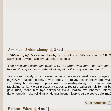
Arminius - Święto wiosny
3 na 3
"Bibliography".
Wskazane byłoby ją uzupełnić o "Wyniosłą wieżę" B. 
wszystkim - "Święto wiosny" Modrisa Eksteinsa
"Like Erich von Falkenhayn wrote in 1912: Europe was bored, bored of lon
before, striving for new wonderful future, future that only war can bring."
Jest sporo prawdy w tym stwierdzeniu - zwłaszcza jeżeli ową uwagę o
męzczyzn. Długie okresy owej "nudy" , rutyny, mechanicznego wy
zawodowych, rodzinnych, społecznych - prowadzą do wytworzenia się siln
radykalnej zmiany oraz przeżycia czegoś w rodzaju catharsis. Może nim b
gold rush, może nim być eskapada życia. Można ów fenomen interpr
darwinowskich jako relikt instynktu myśliwego - który ciągle o sobie daje znać
Autor:
Arminius
Poltiser - Wiara
4 na 4