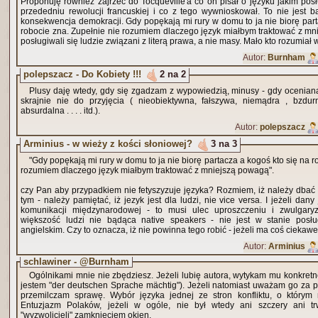
Proponuję również zajrzeć do Tocqueville'a co on pisał o języku jakim posł
przededniu rewolucji francuskiej i co z tego wywnioskował. To nie jest b
konsekwencja demokracji. Gdy popękają mi rury w domu to ja nie biorę part
robocie zna. Zupełnie nie rozumiem dlaczego język miałbym traktować z mn
posługiwali się ludzie związani z literą prawa, a nie masy. Mało kto rozumia
Autor:
Burnham
polepszacz - Do Kobiety !!!
2 na 2
Plusy daję wtedy, gdy się zgadzam z wypowiedzią, minusy - gdy oceniana
skrajnie nie do przyjęcia ( nieobiektywna, fałszywa, niemądra , bzdu
absurdalna . . . . itd.).
Autor:
polepszacz
Arminius - w wieży z kości słoniowej?
3 na 3
"Gdy popękają mi rury w domu to ja nie biorę partacza a kogoś kto się na r
rozumiem dlaczego język miałbym traktować z mniejszą powagą".
czy Pan aby przypadkiem nie fetyszyzuje języka? Rozmiem, iż należy dbać o
tym - należy pamiętać, iż jezyk jest dla ludzi, nie vice versa. I jeżeli da
komunikacji międzynarodowej - to musi ulec uproszczeniu i zwulgar
większość ludzi nie bądąca native speakers - nie jest w stanie posł
angielskim. Czy to oznacza, iż nie powinna tego robić - jeżeli ma coś cieka
Autor:
Arminius
schlawiner - @Burnham
Ogólnikami mnie nie zbędziesz. Jeżeli lubię autora, wytykam mu konkretne
jestem "der deutschen Sprache mächtig"). Jeżeli natomiast uważam go za 
przemilczam sprawę. Wybór języka jednej ze stron konfliktu, o którym 
Entuzjazm Polaków, jeżeli w ogóle, nie był wtedy ani szczery ani tr
"wyzwolicieli" zamknięciem okien.