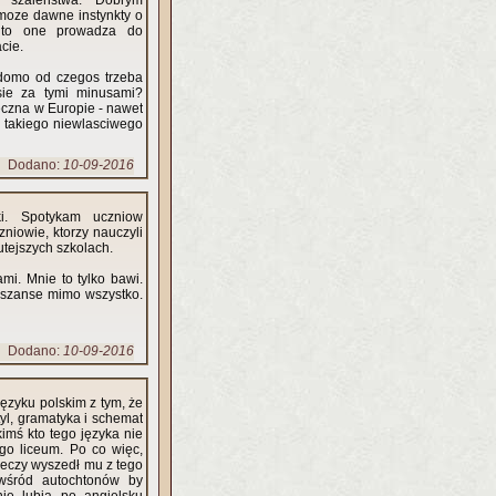
 szalenstwa. Dobrym
 moze dawne instynkty o
 i to one prowadza do
acie.
domo od czegos trzeba
sie za tymi minusami?
eczna w Europie - nawet
 takiego niewlasciwego
Dodano:
10-09-2016
i. Spotykam uczniow
iowie, ktorzy nauczyli
tutejszych szkolach.
i. Mnie to tylko bawi.
 szanse mimo wszystko.
Dodano:
10-09-2016
języku polskim z tym, że
tyl, gramatyka i schemat
imś kto tego języka nie
go liceum. Po co więc,
rzeczy wyszedł mu z tego
 wśród autochtonów by