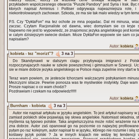
madrzy ludzie, ktorzy za wszelka cene unikaja wstapia w stan
przykladem wspolczesnego otwarcia "Puszki Pandory" jest Syria i Irak. Byc
ktorych napisal Arminius i Poltiser odgrywaja najwazniejsza role,
niekontrolowanych zachowan. Szkoda, ze ma sie tak malo wiedzy w tym tem
P.S. Czy "DyktaFon" ma tez ochote ze mna pogadac. Dal mi minusa, wia
zaczac. Czytam Racjonaliste od dawna, wiec domyslam sie co kryje 
Napewno nie jest to wypowiedz, ze znajomosc jezyka angielskiego jest koni
w calym dzisiejszym swiecie dodam. Moze DyktaFon wypowie sie sam co ja
napisalam?
Autor:
kobieta
kobieta - tez "morizt"?
3 na 3
Do Skandynawii w dalszym ciagu przybywaja imigranci z Polsk
rozpoczynajacych nauke w szkole powszechnej i gimnazium w Szwecji. Uczn
sie w miare dobrze jezyka angielskiego w Polsce maja zupelnie inny start w 
Teraz wam powiem, ze jestescie tchorzami walczacymi pstrykaniem minusam
Mezczyzni silacze. Pewnie ponosza was te mysliwskie instynkty. Daje wam
Prosze napisac o co wam chodzi?
Pozdrawiam i czekam na odpowiedz!!!!!!
Autor:
kobieta
Burnham - kobieta
3 na 3
Autor nie napisał artykułu w języku angielskim. To jest artykuł napisany w 
zamiast polskich słów pojawiają się słowa angielskie. Natomiast składnia, s
myślenia są typowo polskie. Taka angielszczyzna może robić wrażenie na k
zna dobrze. Autor zaś opanował go na poziomie co najwyżej profilowane
pytam po raz kolejnym, autor napisał to w języku, którego nie rozumie i siłą 
koślawy język polski ? Ja w innych krajach nie widzę tej tendencji