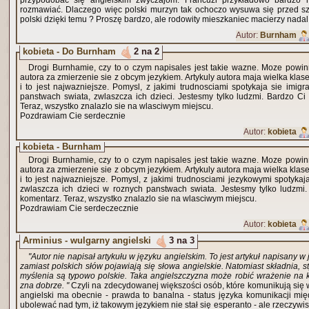
przypodobać się angielskim zwyczajom. Francuzi przykładowo bardzo n
rozmawiać. Dlaczego więc polski murzyn tak ochoczo wysuwa się przed s
polski dzięki temu ? Proszę bardzo, ale rodowity mieszkaniec macierzy nadal
Autor:
Burnham
kobieta - Do Burnham
2 na 2
Drogi Burnhamie, czy to o czym napisales jest takie wazne. Moze powi
autora za zmierzenie sie z obcym jezykiem. Artykuly autora maja wielka klase 
i to jest najwazniejsze. Pomysl, z jakimi trudnosciami spotykaja sie imigr
panstwach swiata, zwlaszcza ich dzieci. Jestesmy tylko ludzmi. Bardzo Ci
Teraz, wszystko znalazlo sie na wlasciwym miejscu.
Pozdrawiam Cie serdecznie
Autor:
kobieta
kobieta - Burnham
Drogi Burnhamie, czy to o czym napisales jest takie wazne. Moze powi
autora za zmierzenie sie z obcym jezykiem. Artykuly autora maja wielka klase 
i to jest najwazniejsze. Pomysl, z jakimi trudnosciami jezykowymi spotykaja
zwlaszcza ich dzieci w roznych panstwach swiata. Jestesmy tylko ludzmi.
komentarz. Teraz, wszystko znalazlo sie na wlasciwym miejscu.
Pozdrawiam Cie serdeczecznie
Autor:
kobieta
Arminius - wulgarny angielski
3 na 3
"Autor nie napisał artykułu w języku angielskim. To jest artykuł napisany w
zamiast polskich słów pojawiają się słowa angielskie. Natomiast składnia, s
myślenia są typowo polskie. Taka angielszczyzna może robić wrażenie na k
zna dobrze. "
Czyli na zdecydowanej większości osób, które komunikują się w
angielski ma obecnie - prawda to banalna - status języka komunikacji m
ubolewać nad tym, iż takowym językiem nie stał się esperanto - ale rzeczywist