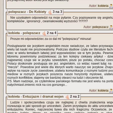
przynajmniej autor tekstu jest tego swiadomy.
Autor:
kobieta
polepszacz - Do Kobiety
3 na 3
Nie uzyskałem odpowiedzi na moje pytanie. Czy popisywanie się angiels
kompleksów , ignorancji , cwaniakowatej wyższości ?!?!?!?
Autor:
polepszacz
kobieta - polepszacz
2 na 4
Prosze mi odpowiedziec za co dal mi "polepszacz" minusa!
Poslugiwanie sie jezykiem angielskim moze swiadczyc, ze latwo przyswaj
wielu lat nauki nie proznowalismy. Podczas studiow czyta sie literature fac
wiec w wielu tematach latwiej jest wypowiedziec sie w tym jezyku. Pewnie t
ktoremu powinnismy podziekowac za ten kolejny ciekawy artykul - dzie
najpewniej czuje sie w jezyku szwedzkim, pisze po polsku, chociaz czest
Polacy doskonale posluguja sie jez. angielskim, co widac nawet tutaj na 
"mecze". Powodow jest wiele dla ktorych warto nauczyc sie jezykow. Zna
wplyw na nasze zycie zawodowe, ulatwia komunikacje z roznymi ludzmi pod
mediow w roznych jezykach poszerza nasze horyzonty myslowe, ulatwia
roznych konfliktow, stajemy sie bardziej otwarci na ludzi i otoczenie itd.
P.S. Mam nadzieje, ze czytelnikow panskiego formatu nie jest wielu na port
natychmiast zmienic nick na cos gorszego...
Autor:
kobieta
kobieta - Entuzjazm i dramat wojen
2 na 2
Ludzie i spoleczenstwa czuja sie najlepiej z chwila znalezienia ws
rozwazaja w jaki sposob go unicestwic. Zanim przystapia do aktu unicestwie
entuzjazmu. Koniec, najczesciej bywa dla nich tragiczny. Oczywiscie, z