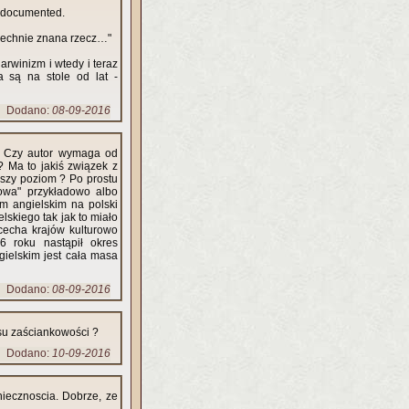
l documented.
szechnie znana rzecz…"
rwinizm i wtedy i teraz
 są na stole od lat -
Dodano:
08-09-2016
 ? Czy autor wymaga od
? Ma to jakiś związek z
ższy poziom ? Po prostu
owa" przykładowo albo
m angielskim na polski
skiego tak jak to miało
cecha krajów kulturowo
 roku nastąpił okres
gielskim jest cała masa
Dodano:
08-09-2016
su zaściankowości ?
Dodano:
10-09-2016
iecznoscia. Dobrze, ze