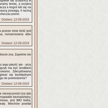
ugiwali się urzędnicy w
analny temat, a przykra
acza a kogoś kto się na
iejszą powagą. A łaciną
ł wówczas pismo.
Dodano:
12-09-2016
 przeze mnie treść jest
rna, nonsensowna albo
Dodano:
12-09-2016
obocie zna. Zupełnie nie
 jego jakość ale - przy
ny język ma być środkiem
yzowaniu. Zdecydowana
ugiwać się bezbłędnym
wego do powiedzenia?
Dodano:
12-09-2016
 niezręczności (na tyle
przypadek beznadziejny,
mowa, jest IMO trafny.
wały. Miechów powitał