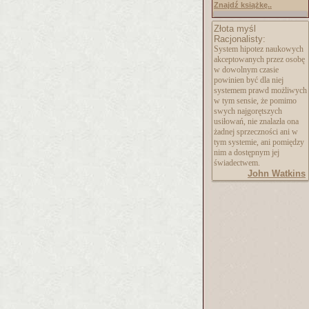
Znajdź książkę..
Złota myśl
Racjonalisty:
System hipotez naukowych
akceptowanych przez osobę
w dowolnym czasie
powinien być dla niej
systemem prawd możliwych
w tym sensie, że pomimo
swych najgorętszych
usiłowań, nie znalazła ona
żadnej sprzeczności ani w
tym systemie, ani pomiędzy
nim a dostępnym jej
świadectwem.
John Watkins